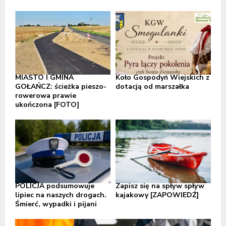
MIASTO I GMINA
Koło Gospodyń Wiejskich z
GOŁAŃCZ: ścieżka pieszo-
dotacją od marszałka
rowerowa prawie
ukończona [FOTO]
POLICJA podsumowuje
Zapisz się na spływ spływ
lipiec na naszych drogach.
kajakowy [ZAPOWIEDŹ]
Śmierć, wypadki i pijani