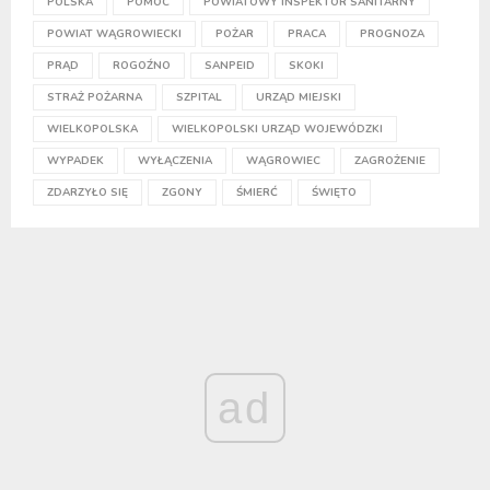
POLSKA
POMOC
POWIATOWY INSPEKTOR SANITARNY
POWIAT WĄGROWIECKI
POŻAR
PRACA
PROGNOZA
PRĄD
ROGOŹNO
SANPEID
SKOKI
STRAŻ POŻARNA
SZPITAL
URZĄD MIEJSKI
WIELKOPOLSKA
WIELKOPOLSKI URZĄD WOJEWÓDZKI
WYPADEK
WYŁĄCZENIA
WĄGROWIEC
ZAGROŻENIE
ZDARZYŁO SIĘ
ZGONY
ŚMIERĆ
ŚWIĘTO
ad