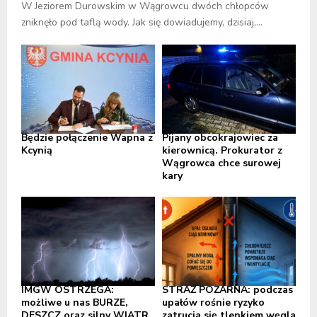
W Jeziorem Durowskim w Wągrowcu dwóch chłopców
zniknęło pod taflą wody. Jak się dowiadujemy, dzisiaj,...
Będzie połączenie Wapna z
Pijany obcokrajowiec za
Kcynią
kierownicą. Prokurator z
Wągrowca chce surowej
kary
IMGW OSTRZEGA:
STRAŻ POŻARNA: podczas
możliwe u nas BURZE,
upałów rośnie ryzyko
DESZCZ oraz silny WIATR,
zatrucia się tlenkiem węgla