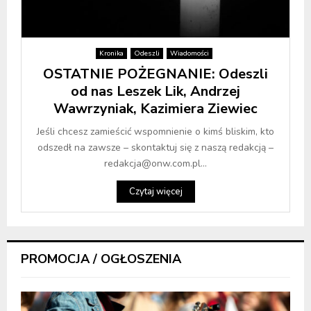
Kronika
Odeszli
Wiadomości
OSTATNIE POŻEGNANIE: Odeszli
od nas Leszek Lik, Andrzej
Wawrzyniak, Kazimiera Ziewiec
Jeśli chcesz zamieścić wspomnienie o kimś bliskim, kto
odszedł na zawsze – skontaktuj się z naszą redakcją –
redakcja@onw.com.pl...
Czytaj więcej
PROMOCJA / OGŁOSZENIA