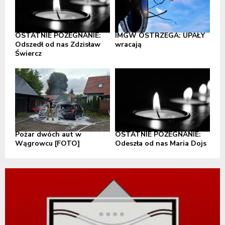
OSTATNIE POŻEGNANIE:
IMGW OSTRZEGA: UPAŁY
Odszedł od nas Zdzisław
wracają
Świercz
Pożar dwóch aut w
OSTATNIE POŻEGNANIE:
Wągrowcu [FOTO]
Odeszła od nas Maria Dojs