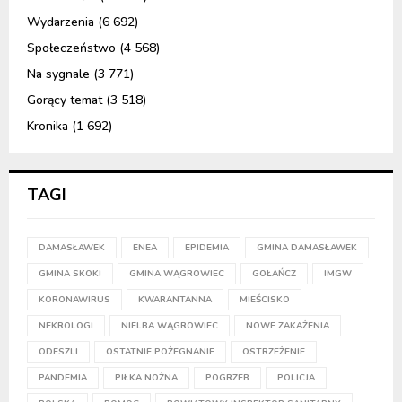
Wydarzenia
(6 692)
Społeczeństwo
(4 568)
Na sygnale
(3 771)
Gorący temat
(3 518)
Kronika
(1 692)
TAGI
DAMASŁAWEK
ENEA
EPIDEMIA
GMINA DAMASŁAWEK
GMINA SKOKI
GMINA WĄGROWIEC
GOŁAŃCZ
IMGW
KORONAWIRUS
KWARANTANNA
MIEŚCISKO
NEKROLOGI
NIELBA WĄGROWIEC
NOWE ZAKAŻENIA
ODESZLI
OSTATNIE POŻEGNANIE
OSTRZEŻENIE
PANDEMIA
PIŁKA NOŻNA
POGRZEB
POLICJA