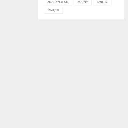
ZDARZYŁO SIĘ
ZGONY
ŚMIERĆ
ŚWIĘTO