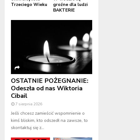
Trzeciego Wieku
groźne dla ludzi
BAKTERIE
OSTATNIE POŻEGNANIE:
Odeszła od nas Wiktoria
Cibail
7 sierpnia 2026
Jeśli chcesz zamieścić wspomnienie o
kimś bliskim, kto odszedł na zawsze, to
skontaktuj się z...