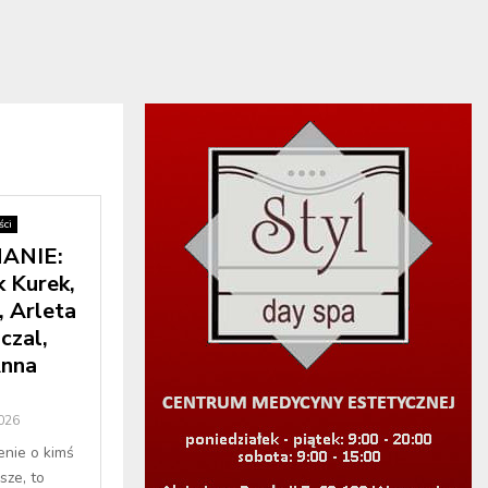
ci
ANIE:
k Kurek,
, Arleta
czal,
Anna
2026
enie o kimś
sze, to