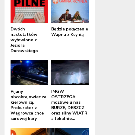
Dwóch
Będzie połączenie
nastolatków
Wapna z Kcynią
wyłowiono z
Jeziora
Durowskiego
Pijany
IMGW
obcokrajowiec za
OSTRZEGA:
kierownicą.
możliwe u nas
Prokurator z
BURZE, DESZCZ
Wągrowca chce
oraz silny WIATR,
surowej kary
a lokalnie...