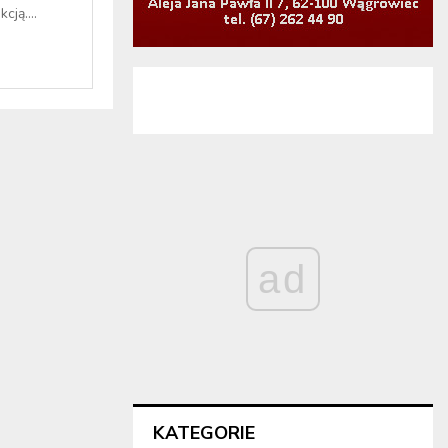
cją....
ad
KATEGORIE