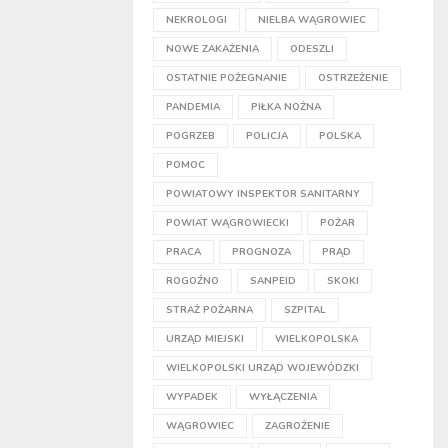
NEKROLOGI
NIELBA WĄGROWIEC
NOWE ZAKAŻENIA
ODESZLI
OSTATNIE POŻEGNANIE
OSTRZEŻENIE
PANDEMIA
PIŁKA NOŻNA
POGRZEB
POLICJA
POLSKA
POMOC
POWIATOWY INSPEKTOR SANITARNY
POWIAT WĄGROWIECKI
POŻAR
PRACA
PROGNOZA
PRĄD
ROGOŹNO
SANPEID
SKOKI
STRAŻ POŻARNA
SZPITAL
URZĄD MIEJSKI
WIELKOPOLSKA
WIELKOPOLSKI URZĄD WOJEWÓDZKI
WYPADEK
WYŁĄCZENIA
WĄGROWIEC
ZAGROŻENIE