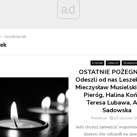
ad
leszek kurek
rek
Kronika
Odeszli
Wiadomoś
OSTATNIE POŻEGN
Odeszli od nas Lesze
Mieczysław Musielski
Pieróg, Halina Koń
Teresa Lubawa, 
Sadowska
Redakcja
19 stycznia 
Jeśli chcesz zamieścić wspomni
bliskim, kto odszedł na zaw