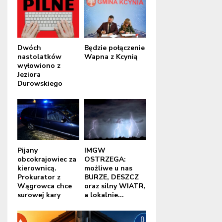
Dwóch
Będzie połączenie
nastolatków
Wapna z Kcynią
wyłowiono z
Jeziora
Durowskiego
Pijany
IMGW
obcokrajowiec za
OSTRZEGA:
kierownicą.
możliwe u nas
Prokurator z
BURZE, DESZCZ
Wągrowca chce
oraz silny WIATR,
surowej kary
a lokalnie...