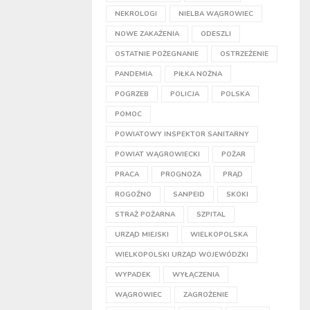
NEKROLOGI
NIELBA WĄGROWIEC
NOWE ZAKAŻENIA
ODESZLI
OSTATNIE POŻEGNANIE
OSTRZEŻENIE
PANDEMIA
PIŁKA NOŻNA
POGRZEB
POLICJA
POLSKA
POMOC
POWIATOWY INSPEKTOR SANITARNY
POWIAT WĄGROWIECKI
POŻAR
PRACA
PROGNOZA
PRĄD
ROGOŹNO
SANPEID
SKOKI
STRAŻ POŻARNA
SZPITAL
URZĄD MIEJSKI
WIELKOPOLSKA
WIELKOPOLSKI URZĄD WOJEWÓDZKI
WYPADEK
WYŁĄCZENIA
WĄGROWIEC
ZAGROŻENIE