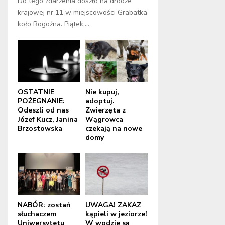
Do tego zdarzenia doszło na drodze
krajowej nr 11 w miejscowości Grabatka
koło Rogoźna. Piątek,...
OSTATNIE
Nie kupuj,
POŻEGNANIE:
adoptuj.
Odeszli od nas
Zwierzęta z
Józef Kucz, Janina
Wągrowca
Brzostowska
czekają na nowe
domy
NABÓR: zostań
UWAGA! ZAKAZ
słuchaczem
kąpieli w jeziorze!
Uniwersytetu
W wodzie są