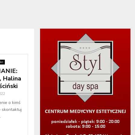
ci
ANIE:
, Halina
ściński
022
enie o kimś
– skontaktuj
.