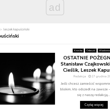
ad
leszek kapuściński
puściński
Kronika
Odeszli
Wiadomoś
OSTATNIE POŻEGN
Stanisław Czajkowski
Cieślik, Leszek Kapu
Redakcja
27 grudnia 2
Jeśli chcesz zamieścić wspomni
bliskim, kto odszedł na zawsze 
się z naszą redakcją...
Czytaj więcej