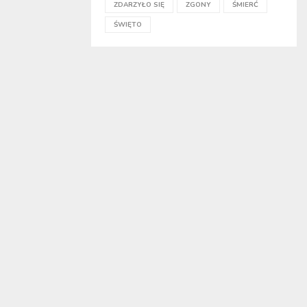
ZDARZYŁO SIĘ
ZGONY
ŚMIERĆ
ŚWIĘTO