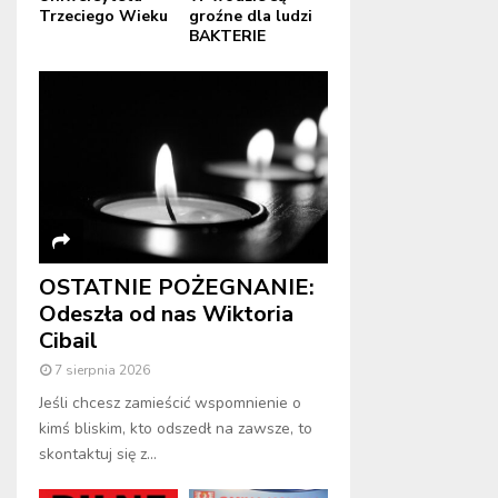
Trzeciego Wieku
groźne dla ludzi
BAKTERIE
OSTATNIE POŻEGNANIE:
Odeszła od nas Wiktoria
Cibail
7 sierpnia 2026
Jeśli chcesz zamieścić wspomnienie o
kimś bliskim, kto odszedł na zawsze, to
skontaktuj się z...