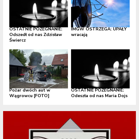
OSTATNIE POŻEGNANIE:
IMGW OSTRZEGA: UPAŁY
Odszedł od nas Zdzisław
wracają
Świercz
Pożar dwóch aut w
OSTATNIE POŻEGNANIE:
Wągrowcu [FOTO]
Odeszła od nas Maria Dojs