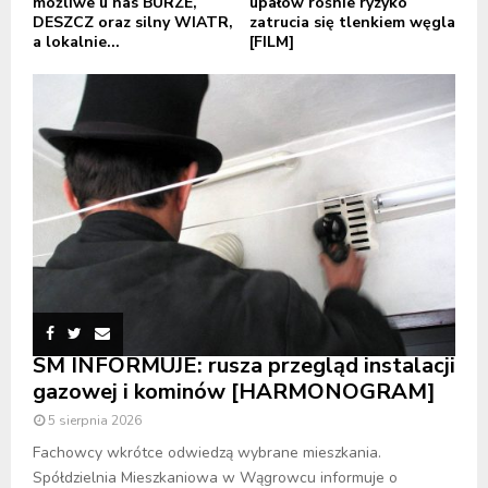
możliwe u nas BURZE,
upałów rośnie ryzyko
DESZCZ oraz silny WIATR,
zatrucia się tlenkiem węgla
a lokalnie...
[FILM]
SM INFORMUJE: rusza przegląd instalacji
gazowej i kominów [HARMONOGRAM]
5 sierpnia 2026
Fachowcy wkrótce odwiedzą wybrane mieszkania.
Spółdzielnia Mieszkaniowa w Wągrowcu informuje o