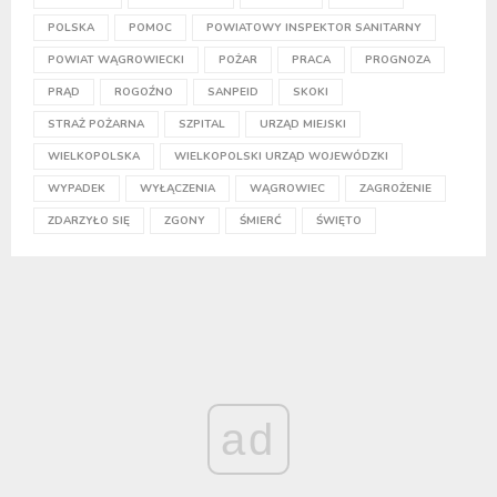
POLSKA
POMOC
POWIATOWY INSPEKTOR SANITARNY
POWIAT WĄGROWIECKI
POŻAR
PRACA
PROGNOZA
PRĄD
ROGOŹNO
SANPEID
SKOKI
STRAŻ POŻARNA
SZPITAL
URZĄD MIEJSKI
WIELKOPOLSKA
WIELKOPOLSKI URZĄD WOJEWÓDZKI
WYPADEK
WYŁĄCZENIA
WĄGROWIEC
ZAGROŻENIE
ZDARZYŁO SIĘ
ZGONY
ŚMIERĆ
ŚWIĘTO
ad