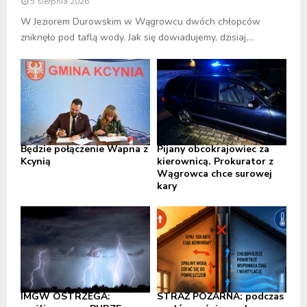
5 sierpnia 2026
W Jeziorem Durowskim w Wągrowcu dwóch chłopców
zniknęło pod taflą wody. Jak się dowiadujemy, dzisiaj,...
Będzie połączenie Wapna z
Pijany obcokrajowiec za
Kcynią
kierownicą. Prokurator z
Wągrowca chce surowej
kary
IMGW OSTRZEGA:
STRAŻ POŻARNA: podczas