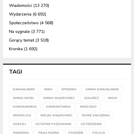
Wiadomości
(13 270)
Wydarzenia
(6 692)
Społeczeństwo
(4 568)
Na sygnale
(3 771)
Gorący temat
(3 518)
Kronika
(1 692)
TAGI
DAMASŁAWEK
ENEA
EPIDEMIA
GMINA DAMASŁAWEK
GMINA SKOKI
GMINA WĄGROWIEC
GOŁAŃCZ
IMGW
KORONAWIRUS
KWARANTANNA
MIEŚCISKO
NEKROLOGI
NIELBA WĄGROWIEC
NOWE ZAKAŻENIA
ODESZLI
OSTATNIE POŻEGNANIE
OSTRZEŻENIE
PANDEMIA
PIŁKA NOŻNA
POGRZEB
POLICJA