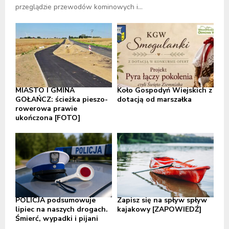
przeglądzie przewodów kominowych i...
MIASTO I GMINA
Koło Gospodyń Wiejskich z
GOŁAŃCZ: ścieżka pieszo-
dotacją od marszałka
rowerowa prawie
ukończona [FOTO]
POLICJA podsumowuje
Zapisz się na spływ spływ
lipiec na naszych drogach.
kajakowy [ZAPOWIEDŹ]
Śmierć, wypadki i pijani