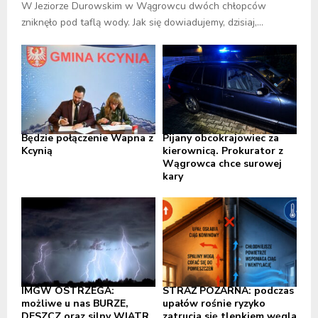
W Jeziorze Durowskim w Wągrowcu dwóch chłopców
zniknęło pod taflą wody. Jak się dowiadujemy, dzisiaj,...
Będzie połączenie Wapna z
Pijany obcokrajowiec za
Kcynią
kierownicą. Prokurator z
Wągrowca chce surowej
kary
IMGW OSTRZEGA:
STRAŻ POŻARNA: podczas
możliwe u nas BURZE,
upałów rośnie ryzyko
DESZCZ oraz silny WIATR,
zatrucia się tlenkiem węgla