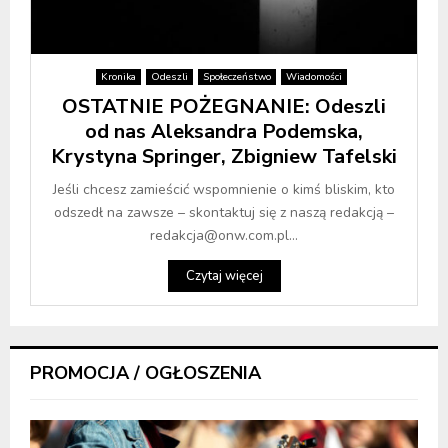
Kronika
Odeszli
Społeczeństwo
Wiadomości
OSTATNIE POŻEGNANIE: Odeszli
od nas Aleksandra Podemska,
Krystyna Springer, Zbigniew Tafelski
Jeśli chcesz zamieścić wspomnienie o kimś bliskim, kto
odszedł na zawsze – skontaktuj się z naszą redakcją –
redakcja@onw.com.pl...
Czytaj więcej
PROMOCJA / OGŁOSZENIA