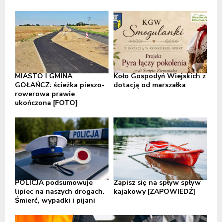
MIASTO I GMINA
Koło Gospodyń Wiejskich z
GOŁAŃCZ: ścieżka pieszo-
dotacją od marszałka
rowerowa prawie
ukończona [FOTO]
POLICJA podsumowuje
Zapisz się na spływ spływ
lipiec na naszych drogach.
kajakowy [ZAPOWIEDŹ]
Śmierć, wypadki i pijani