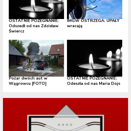
OSTATNIE POŻEGNANIE:
IMGW OSTRZEGA: UPAŁY
Odszedł od nas Zdzisław
wracają
Świercz
Pożar dwóch aut w
OSTATNIE POŻEGNANIE:
Wągrowcu [FOTO]
Odeszła od nas Maria Dojs