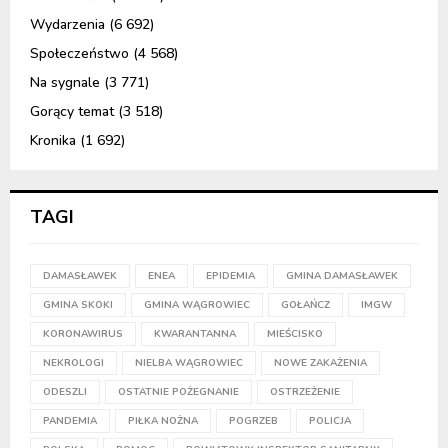
Wydarzenia
(6 692)
Społeczeństwo
(4 568)
Na sygnale
(3 771)
Gorący temat
(3 518)
Kronika
(1 692)
TAGI
DAMASŁAWEK
ENEA
EPIDEMIA
GMINA DAMASŁAWEK
GMINA SKOKI
GMINA WĄGROWIEC
GOŁAŃCZ
IMGW
KORONAWIRUS
KWARANTANNA
MIEŚCISKO
NEKROLOGI
NIELBA WĄGROWIEC
NOWE ZAKAŻENIA
ODESZLI
OSTATNIE POŻEGNANIE
OSTRZEŻENIE
PANDEMIA
PIŁKA NOŻNA
POGRZEB
POLICJA