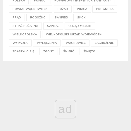
POLSKA
POMOC
POWIATOWY INSPEKTOR SANITARNY
POWIAT WĄGROWIECKI
POŻAR
PRACA
PROGNOZA
PRĄD
ROGOŹNO
SANPEID
SKOKI
STRAŻ POŻARNA
SZPITAL
URZĄD MIEJSKI
WIELKOPOLSKA
WIELKOPOLSKI URZĄD WOJEWÓDZKI
WYPADEK
WYŁĄCZENIA
WĄGROWIEC
ZAGROŻENIE
ZDARZYŁO SIĘ
ZGONY
ŚMIERĆ
ŚWIĘTO
ad