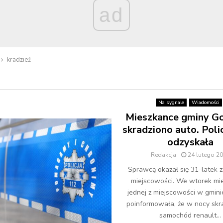
ad
kradzieź
Na sygnale
Wiadomości
Mieszkance gminy G
skradziono auto. Polic
odzyskała
Redakcja
24 lutego 2
Sprawcą okazał się 31-latek z
miejscowości. We wtorek mi
jednej z miejscowości w gmin
poinformowała, że w nocy skra
samochód renault...