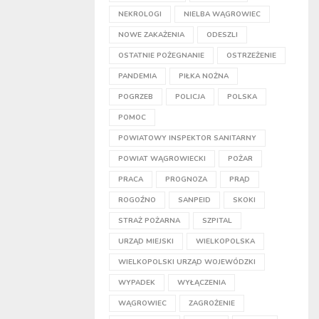
NEKROLOGI
NIELBA WĄGROWIEC
NOWE ZAKAŻENIA
ODESZLI
OSTATNIE POŻEGNANIE
OSTRZEŻENIE
PANDEMIA
PIŁKA NOŻNA
POGRZEB
POLICJA
POLSKA
POMOC
POWIATOWY INSPEKTOR SANITARNY
POWIAT WĄGROWIECKI
POŻAR
PRACA
PROGNOZA
PRĄD
ROGOŹNO
SANPEID
SKOKI
STRAŻ POŻARNA
SZPITAL
URZĄD MIEJSKI
WIELKOPOLSKA
WIELKOPOLSKI URZĄD WOJEWÓDZKI
WYPADEK
WYŁĄCZENIA
WĄGROWIEC
ZAGROŻENIE