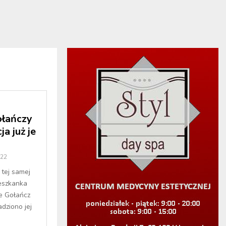
ołańczy
ja już je
022
 tej samej
eszkanka
ie Gołańcz
dziono jej