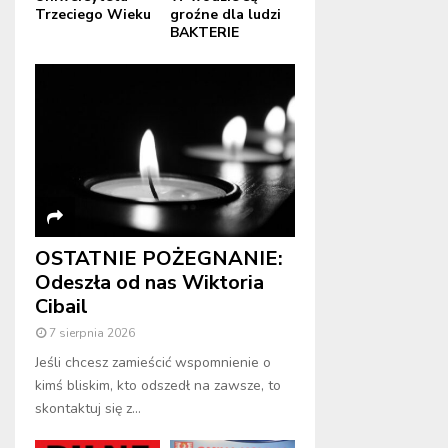
Trzeciego Wieku
groźne dla ludzi
BAKTERIE
OSTATNIE POŻEGNANIE:
Odeszła od nas Wiktoria
Cibail
7 sierpnia 2026
Jeśli chcesz zamieścić wspomnienie o
kimś bliskim, kto odszedł na zawsze, to
skontaktuj się z...