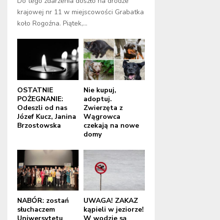
Do tego zdarzenia doszło na drodze
krajowej nr 11 w miejscowości Grabatka
koło Rogoźna. Piątek,...
OSTATNIE
Nie kupuj,
POŻEGNANIE:
adoptuj.
Odeszli od nas
Zwierzęta z
Józef Kucz, Janina
Wągrowca
Brzostowska
czekają na nowe
domy
NABÓR: zostań
UWAGA! ZAKAZ
słuchaczem
kąpieli w jeziorze!
Uniwersytetu
W wodzie są