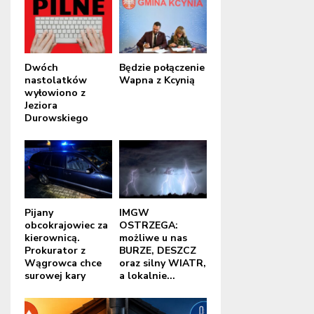
Dwóch
Będzie połączenie
nastolatków
Wapna z Kcynią
wyłowiono z
Jeziora
Durowskiego
Pijany
IMGW
obcokrajowiec za
OSTRZEGA:
kierownicą.
możliwe u nas
Prokurator z
BURZE, DESZCZ
Wągrowca chce
oraz silny WIATR,
surowej kary
a lokalnie...