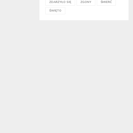
ZDARZYŁO SIĘ
ZGONY
ŚMIERĆ
ŚWIĘTO