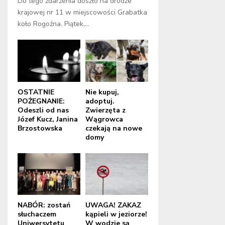
Do tego zdarzenia doszło na drodze
krajowej nr 11 w miejscowości Grabatka
koło Rogoźna. Piątek,...
OSTATNIE
Nie kupuj,
POŻEGNANIE:
adoptuj.
Odeszli od nas
Zwierzęta z
Józef Kucz, Janina
Wągrowca
Brzostowska
czekają na nowe
domy
NABÓR: zostań
UWAGA! ZAKAZ
słuchaczem
kąpieli w jeziorze!
Uniwersytetu
W wodzie są