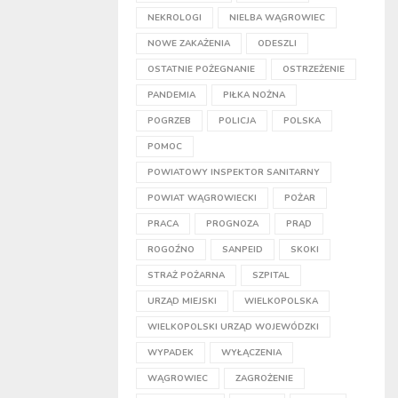
NEKROLOGI
NIELBA WĄGROWIEC
NOWE ZAKAŻENIA
ODESZLI
OSTATNIE POŻEGNANIE
OSTRZEŻENIE
PANDEMIA
PIŁKA NOŻNA
POGRZEB
POLICJA
POLSKA
POMOC
POWIATOWY INSPEKTOR SANITARNY
POWIAT WĄGROWIECKI
POŻAR
PRACA
PROGNOZA
PRĄD
ROGOŹNO
SANPEID
SKOKI
STRAŻ POŻARNA
SZPITAL
URZĄD MIEJSKI
WIELKOPOLSKA
WIELKOPOLSKI URZĄD WOJEWÓDZKI
WYPADEK
WYŁĄCZENIA
WĄGROWIEC
ZAGROŻENIE