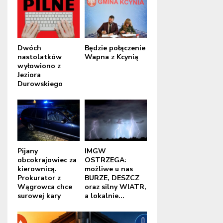
Dwóch
Będzie połączenie
nastolatków
Wapna z Kcynią
wyłowiono z
Jeziora
Durowskiego
Pijany
IMGW
obcokrajowiec za
OSTRZEGA:
kierownicą.
możliwe u nas
Prokurator z
BURZE, DESZCZ
Wągrowca chce
oraz silny WIATR,
surowej kary
a lokalnie...