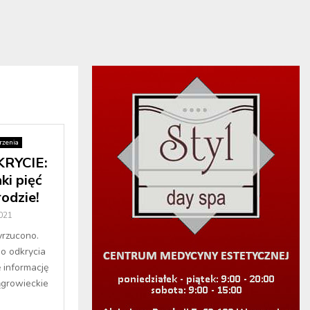
zenia
RYCIE:
ki pięć
odzie!
021
yrzucono.
go odkrycia
 informację
ągrowieckie