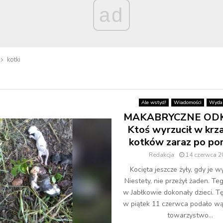
ad
kotki
Ale wstyd!
Wiadomości
Wydar
MAKABRYCZNE ODK
Ktoś wyrzucił w krza
kotków zaraz po por
Redakcja
14 czerwca 2
Kocięta jeszcze żyły, gdy je w
Niestety, nie przeżył żaden. Te
w Jabłkowie dokonały dzieci. Tę
w piątek 11 czerwca podało w
towarzystwo...