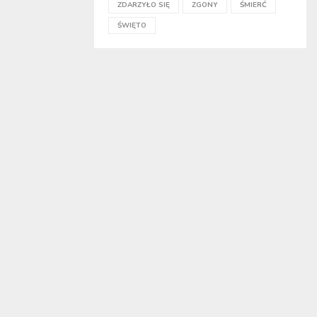
ZDARZYŁO SIĘ
ZGONY
ŚMIERĆ
ŚWIĘTO