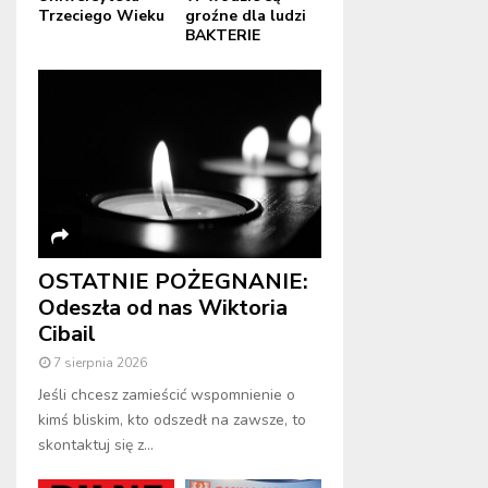
Trzeciego Wieku
groźne dla ludzi
BAKTERIE
OSTATNIE POŻEGNANIE:
Odeszła od nas Wiktoria
Cibail
7 sierpnia 2026
Jeśli chcesz zamieścić wspomnienie o
kimś bliskim, kto odszedł na zawsze, to
skontaktuj się z...