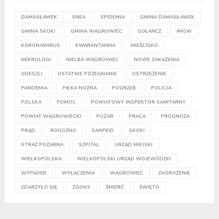
DAMASŁAWEK
ENEA
EPIDEMIA
GMINA DAMASŁAWEK
GMINA SKOKI
GMINA WĄGROWIEC
GOŁAŃCZ
IMGW
KORONAWIRUS
KWARANTANNA
MIEŚCISKO
NEKROLOGI
NIELBA WĄGROWIEC
NOWE ZAKAŻENIA
ODESZLI
OSTATNIE POŻEGNANIE
OSTRZEŻENIE
PANDEMIA
PIŁKA NOŻNA
POGRZEB
POLICJA
POLSKA
POMOC
POWIATOWY INSPEKTOR SANITARNY
POWIAT WĄGROWIECKI
POŻAR
PRACA
PROGNOZA
PRĄD
ROGOŹNO
SANPEID
SKOKI
STRAŻ POŻARNA
SZPITAL
URZĄD MIEJSKI
WIELKOPOLSKA
WIELKOPOLSKI URZĄD WOJEWÓDZKI
WYPADEK
WYŁĄCZENIA
WĄGROWIEC
ZAGROŻENIE
ZDARZYŁO SIĘ
ZGONY
ŚMIERĆ
ŚWIĘTO