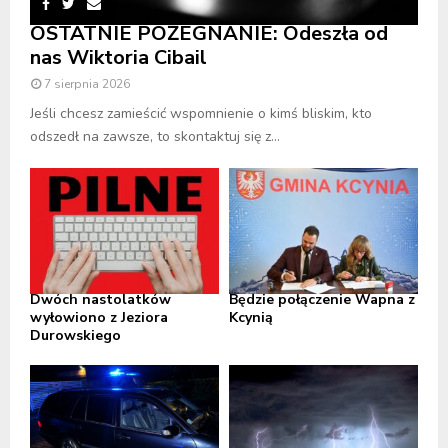
OSTATNIE POŻEGNANIE: Odeszła od
nas Wiktoria Cibail
7 sierpnia 2026
Jeśli chcesz zamieścić wspomnienie o kimś bliskim, kto
odszedł na zawsze, to skontaktuj się z...
Dwóch nastolatków
Będzie połączenie Wapna z
wyłowiono z Jeziora
Kcynią
Durowskiego