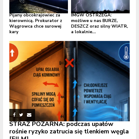
Pijany obcokrajowiec za
IMGW OSTRZEGA:
kierownicą. Prokurator z
możliwe u nas BURZE,
Wągrowca chce surowej
DESZCZ oraz silny WIATR,
kary
a lokalnie...
STRAŻ POŻARNA: podczas upałów
rośnie ryzyko zatrucia się tlenkiem węgla
[FILM]