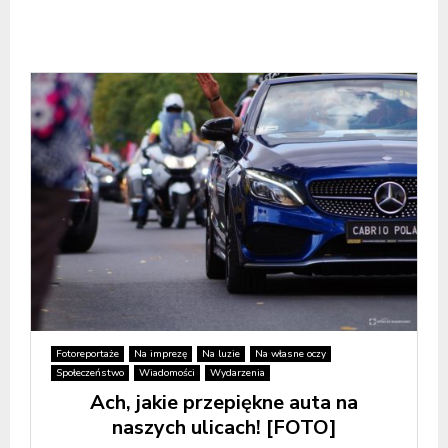
Fotoreportaże
Na imprezę
Na luzie
Na własne oczy
Społeczeństwo
Wiadomości
Wydarzenia
Ach, jakie przepiękne auta na
naszych ulicach! [FOTO]