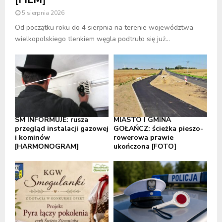
5 sierpnia 2026
Od początku roku do 4 sierpnia na terenie województwa
wielkopolskiego tlenkiem węgla podtruło się już...
SM INFORMUJE: rusza
MIASTO I GMINA
przegląd instalacji gazowej
GOŁAŃCZ: ścieżka pieszo-
i kominów
rowerowa prawie
[HARMONOGRAM]
ukończona [FOTO]