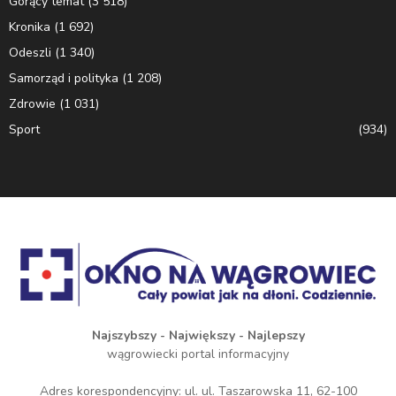
Gorący temat
(3 518)
Kronika
(1 692)
Odeszli
(1 340)
Samorząd i polityka
(1 208)
Zdrowie
(1 031)
Sport
(934)
Najszybszy - Największy - Najlepszy
wągrowiecki portal informacyjny
Adres korespondencyjny: ul. ul. Taszarowska 11, 62-100