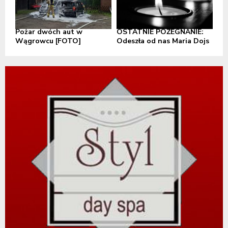
Pożar dwóch aut w
OSTATNIE POŻEGNANIE:
Wągrowcu [FOTO]
Odeszła od nas Maria Dojs