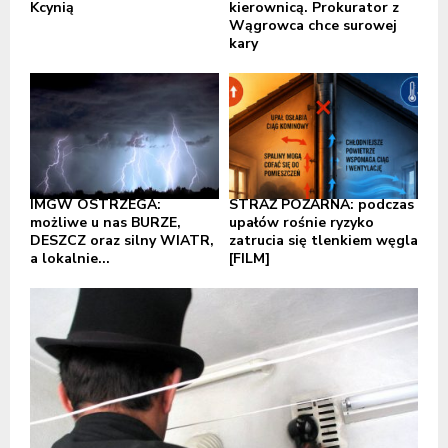
Kcynią
kierownicą. Prokurator z
Wągrowca chce surowej
kary
IMGW OSTRZEGA:
STRAŻ POŻARNA: podczas
możliwe u nas BURZE,
upałów rośnie ryzyko
DESZCZ oraz silny WIATR,
zatrucia się tlenkiem węgla
a lokalnie...
[FILM]