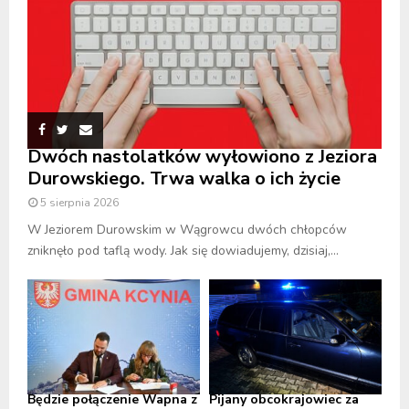
Dwóch nastolatków wyłowiono z Jeziora
Durowskiego. Trwa walka o ich życie
5 sierpnia 2026
W Jeziorem Durowskim w Wągrowcu dwóch chłopców
zniknęło pod taflą wody. Jak się dowiadujemy, dzisiaj,...
Będzie połączenie Wapna z
Pijany obcokrajowiec za