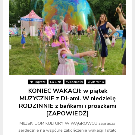
Na imprezę
Na luzie
Wiadomości
Wydarzenia
KONIEC WAKACJI: w piątek
MUZYCZNIE z DJ-ami. W niedzielę
RODZINNIE z bańkami i proszkami
[ZAPOWIEDŹ]
MIEJSKI DOM KULTURY W WĄGROWCU zaprasza
serdecznie na wspólne zakończenie wakacji! I stało