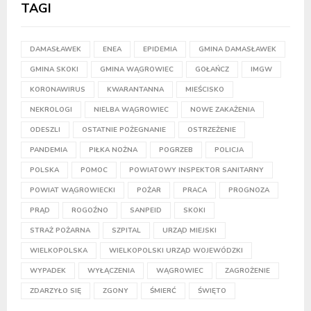
TAGI
DAMASŁAWEK
ENEA
EPIDEMIA
GMINA DAMASŁAWEK
GMINA SKOKI
GMINA WĄGROWIEC
GOŁAŃCZ
IMGW
KORONAWIRUS
KWARANTANNA
MIEŚCISKO
NEKROLOGI
NIELBA WĄGROWIEC
NOWE ZAKAŻENIA
ODESZLI
OSTATNIE POŻEGNANIE
OSTRZEŻENIE
PANDEMIA
PIŁKA NOŻNA
POGRZEB
POLICJA
POLSKA
POMOC
POWIATOWY INSPEKTOR SANITARNY
POWIAT WĄGROWIECKI
POŻAR
PRACA
PROGNOZA
PRĄD
ROGOŹNO
SANPEID
SKOKI
STRAŻ POŻARNA
SZPITAL
URZĄD MIEJSKI
WIELKOPOLSKA
WIELKOPOLSKI URZĄD WOJEWÓDZKI
WYPADEK
WYŁĄCZENIA
WĄGROWIEC
ZAGROŻENIE
ZDARZYŁO SIĘ
ZGONY
ŚMIERĆ
ŚWIĘTO