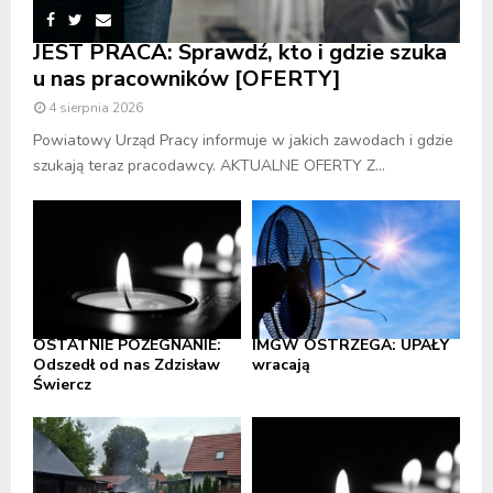
JEST PRACA: Sprawdź, kto i gdzie szuka
u nas pracowników [OFERTY]
4 sierpnia 2026
Powiatowy Urząd Pracy informuje w jakich zawodach i gdzie
szukają teraz pracodawcy. AKTUALNE OFERTY Z...
OSTATNIE POŻEGNANIE:
IMGW OSTRZEGA: UPAŁY
Odszedł od nas Zdzisław
wracają
Świercz