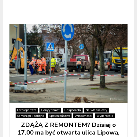
Fotoreportaże
Gorący temat
Gospodarka
Na własne oczy
Samorząd i polityka
Społeczeństwo
Wiadomości
Wydarzenia
ZDĄŻĄ Z REMONTEM? Dzisiaj o
17.00 ma być otwarta ulica Lipowa,