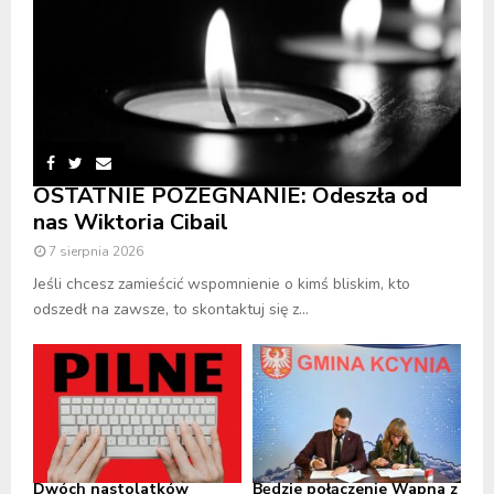
OSTATNIE POŻEGNANIE: Odeszła od
nas Wiktoria Cibail
7 sierpnia 2026
Jeśli chcesz zamieścić wspomnienie o kimś bliskim, kto
odszedł na zawsze, to skontaktuj się z...
Dwóch nastolatków
Będzie połączenie Wapna z