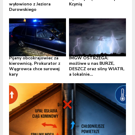
wyłowiono z Jeziora
Kcynią
Durowskiego
Pijany obcokrajowiec za
IMGW OSTRZEGA:
kierownicą. Prokurator z
możliwe u nas BURZE,
Wągrowca chce surowej
DESZCZ oraz silny WIATR,
kary
a lokalnie...