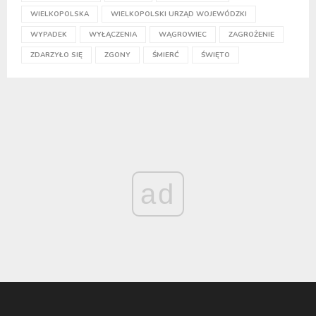
WIELKOPOLSKA
WIELKOPOLSKI URZĄD WOJEWÓDZKI
WYPADEK
WYŁĄCZENIA
WĄGROWIEC
ZAGROŻENIE
ZDARZYŁO SIĘ
ZGONY
ŚMIERĆ
ŚWIĘTO
ad