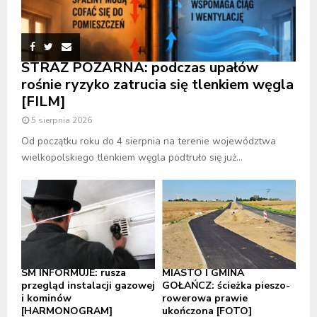
STRAŻ POŻARNA: podczas upałów
rośnie ryzyko zatrucia się tlenkiem węgla
[FILM]
5 sierpnia 2026
Od początku roku do 4 sierpnia na terenie województwa
wielkopolskiego tlenkiem węgla podtruło się już...
SM INFORMUJE: rusza
MIASTO I GMINA
przegląd instalacji gazowej
GOŁAŃCZ: ścieżka pieszo-
i kominów
rowerowa prawie
[HARMONOGRAM]
ukończona [FOTO]