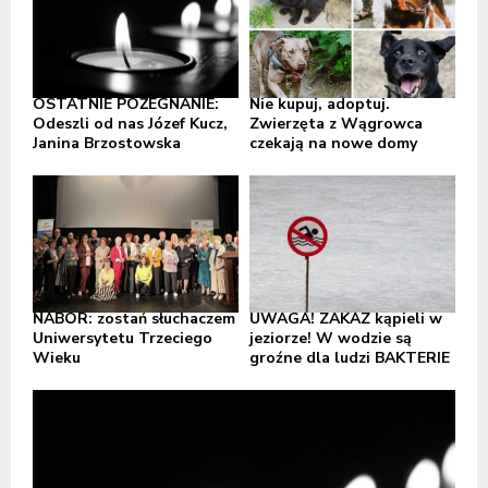
OSTATNIE POŻEGNANIE:
Nie kupuj, adoptuj.
Odeszli od nas Józef Kucz,
Zwierzęta z Wągrowca
Janina Brzostowska
czekają na nowe domy
NABÓR: zostań słuchaczem
UWAGA! ZAKAZ kąpieli w
Uniwersytetu Trzeciego
jeziorze! W wodzie są
Wieku
groźne dla ludzi BAKTERIE