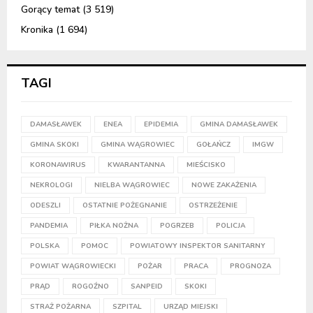
Gorący temat
(3 519)
Kronika
(1 694)
TAGI
DAMASŁAWEK
ENEA
EPIDEMIA
GMINA DAMASŁAWEK
GMINA SKOKI
GMINA WĄGROWIEC
GOŁAŃCZ
IMGW
KORONAWIRUS
KWARANTANNA
MIEŚCISKO
NEKROLOGI
NIELBA WĄGROWIEC
NOWE ZAKAŻENIA
ODESZLI
OSTATNIE POŻEGNANIE
OSTRZEŻENIE
PANDEMIA
PIŁKA NOŻNA
POGRZEB
POLICJA
POLSKA
POMOC
POWIATOWY INSPEKTOR SANITARNY
POWIAT WĄGROWIECKI
POŻAR
PRACA
PROGNOZA
PRĄD
ROGOŹNO
SANPEID
SKOKI
STRAŻ POŻARNA
SZPITAL
URZĄD MIEJSKI