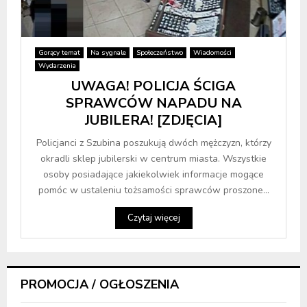
Gorący temat
Na sygnale
Społeczeństwo
Wiadomości
Wydarzenia
UWAGA! POLICJA ŚCIGA
SPRAWCÓW NAPADU NA
JUBILERA! [ZDJĘCIA]
Policjanci z Szubina poszukują dwóch mężczyzn, którzy
okradli sklep jubilerski w centrum miasta. Wszystkie
osoby posiadające jakiekolwiek informacje mogące
pomóc w ustaleniu tożsamości sprawców proszone...
Czytaj więcej
PROMOCJA / OGŁOSZENIA