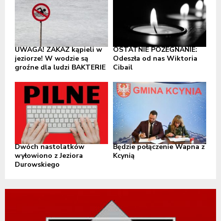
UWAGA! ZAKAZ kąpieli w
OSTATNIE POŻEGNANIE:
jeziorze! W wodzie są
Odeszła od nas Wiktoria
groźne dla ludzi BAKTERIE
Cibail
Dwóch nastolatków
Będzie połączenie Wapna z
wyłowiono z Jeziora
Kcynią
Durowskiego