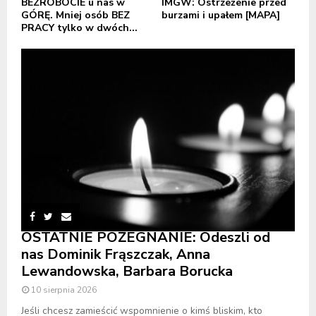
BEZROBOCIE u nas w
IMGW: Ostrzeżenie przed
GÓRĘ. Mniej osób BEZ
burzami i upałem [MAPA]
PRACY tylko w dwóch...
OSTATNIE POŻEGNANIE: Odeszli od
nas Dominik Frąszczak, Anna
Lewandowska, Barbara Borucka
10 sierpnia 2026
Jeśli chcesz zamieścić wspomnienie o kimś bliskim, kto