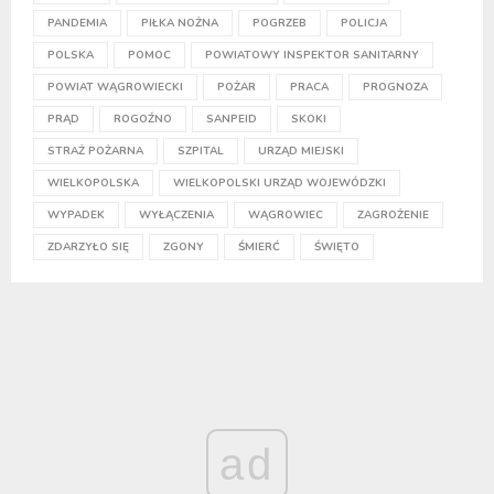
PANDEMIA
PIŁKA NOŻNA
POGRZEB
POLICJA
POLSKA
POMOC
POWIATOWY INSPEKTOR SANITARNY
POWIAT WĄGROWIECKI
POŻAR
PRACA
PROGNOZA
PRĄD
ROGOŹNO
SANPEID
SKOKI
STRAŻ POŻARNA
SZPITAL
URZĄD MIEJSKI
WIELKOPOLSKA
WIELKOPOLSKI URZĄD WOJEWÓDZKI
WYPADEK
WYŁĄCZENIA
WĄGROWIEC
ZAGROŻENIE
ZDARZYŁO SIĘ
ZGONY
ŚMIERĆ
ŚWIĘTO
ad