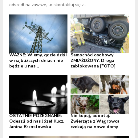
odszedł na zawsze, to skontaktuj się z...
WAŻNE: Wiemy, gdzie dziś i
Samochód osobowy
w najbliższych dniach nie
ZMIAŻDŻONY. Droga
będzie u nas...
zablokowana [FOTO]
OSTATNIE POŻEGNANIE:
Nie kupuj, adoptuj.
Odeszli od nas Józef Kucz,
Zwierzęta z Wągrowca
Janina Brzostowska
czekają na nowe domy