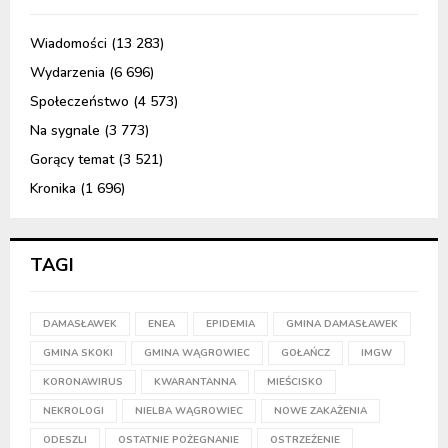
Wiadomości
(13 283)
Wydarzenia
(6 696)
Społeczeństwo
(4 573)
Na sygnale
(3 773)
Gorący temat
(3 521)
Kronika
(1 696)
TAGI
DAMASŁAWEK
ENEA
EPIDEMIA
GMINA DAMASŁAWEK
GMINA SKOKI
GMINA WĄGROWIEC
GOŁAŃCZ
IMGW
KORONAWIRUS
KWARANTANNA
MIEŚCISKO
NEKROLOGI
NIELBA WĄGROWIEC
NOWE ZAKAŻENIA
ODESZLI
OSTATNIE POŻEGNANIE
OSTRZEŻENIE