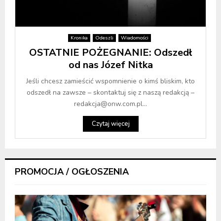
Kronika
Odeszli
Wiadomości
OSTATNIE POŻEGNANIE: Odszedł
od nas Józef Nitka
Jeśli chcesz zamieścić wspomnienie o kimś bliskim, kto
odszedł na zawsze – skontaktuj się z naszą redakcją –
redakcja@onw.com.pl...
Czytaj więcej
PROMOCJA / OGŁOSZENIA