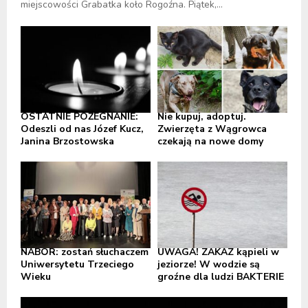
miejscowości Grabatka koło Rogoźna. Piątek,...
OSTATNIE POŻEGNANIE:
Nie kupuj, adoptuj.
Odeszli od nas Józef Kucz,
Zwierzęta z Wągrowca
Janina Brzostowska
czekają na nowe domy
NABÓR: zostań słuchaczem
UWAGA! ZAKAZ kąpieli w
Uniwersytetu Trzeciego
jeziorze! W wodzie są
Wieku
groźne dla ludzi BAKTERIE