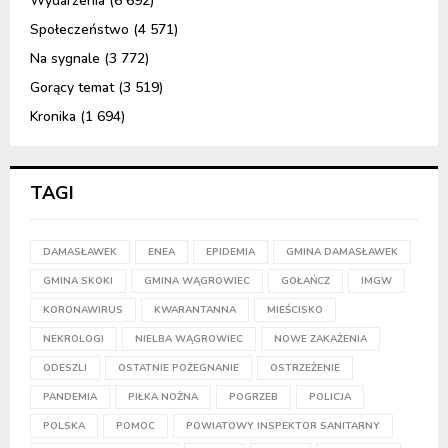
Wydarzenia
(6 692)
Społeczeństwo
(4 571)
Na sygnale
(3 772)
Gorący temat
(3 519)
Kronika
(1 694)
TAGI
DAMASŁAWEK
ENEA
EPIDEMIA
GMINA DAMASŁAWEK
GMINA SKOKI
GMINA WĄGROWIEC
GOŁAŃCZ
IMGW
KORONAWIRUS
KWARANTANNA
MIEŚCISKO
NEKROLOGI
NIELBA WĄGROWIEC
NOWE ZAKAŻENIA
ODESZLI
OSTATNIE POŻEGNANIE
OSTRZEŻENIE
PANDEMIA
PIŁKA NOŻNA
POGRZEB
POLICJA
POLSKA
POMOC
POWIATOWY INSPEKTOR SANITARNY