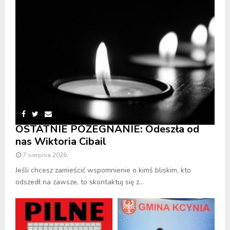
OSTATNIE POŻEGNANIE: Odeszła od
nas Wiktoria Cibail
7 sierpnia 2026
Jeśli chcesz zamieścić wspomnienie o kimś bliskim, kto
odszedł na zawsze, to skontaktuj się z...