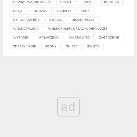
POWIAT WĄGROWIECKI
POŻAR
PRACA
PROGNOZA
PRĄD
ROGOŹNO
SANPEID
SKOKI
STRAŻ POŻARNA
SZPITAL
URZĄD MIEJSKI
WIELKOPOLSKA
WIELKOPOLSKI URZĄD WOJEWÓDZKI
WYPADEK
WYŁĄCZENIA
WĄGROWIEC
ZAGROŻENIE
ZDARZYŁO SIĘ
ZGONY
ŚMIERĆ
ŚWIĘTO
ad