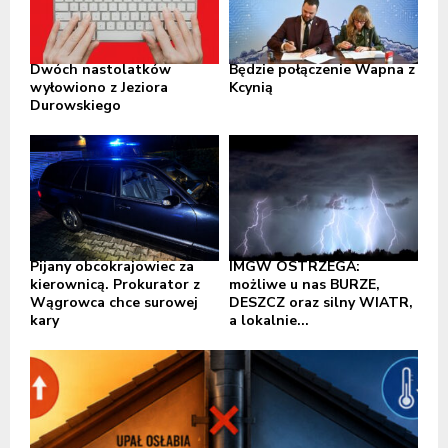
Dwóch nastolatków
Będzie połączenie Wapna z
wyłowiono z Jeziora
Kcynią
Durowskiego
Pijany obcokrajowiec za
IMGW OSTRZEGA:
kierownicą. Prokurator z
możliwe u nas BURZE,
Wągrowca chce surowej
DESZCZ oraz silny WIATR,
kary
a lokalnie...