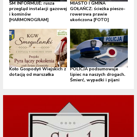
SM INFORMUJE: rusza
MIASTO I GMINA
przegląd instalacji gazowej
GOŁAŃCZ: ścieżka pieszo-
i kominów
rowerowa prawie
[HARMONOGRAM]
ukończona [FOTO]
Koło Gospodyń Wiejskich z
POLICJA podsumowuje
dotacją od marszałka
lipiec na naszych drogach.
Śmierć, wypadki i pijani