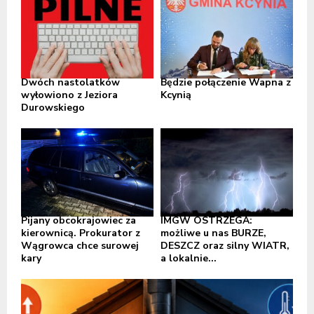
Dwóch nastolatków
Będzie połączenie Wapna z
wyłowiono z Jeziora
Kcynią
Durowskiego
Pijany obcokrajowiec za
IMGW OSTRZEGA:
kierownicą. Prokurator z
możliwe u nas BURZE,
Wągrowca chce surowej
DESZCZ oraz silny WIATR,
kary
a lokalnie...