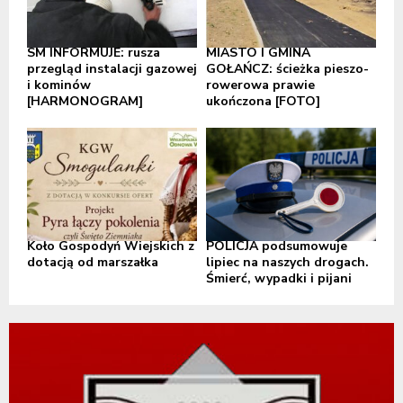
SM INFORMUJE: rusza
MIASTO I GMINA
przegląd instalacji gazowej
GOŁAŃCZ: ścieżka pieszo-
i kominów
rowerowa prawie
[HARMONOGRAM]
ukończona [FOTO]
Koło Gospodyń Wiejskich z
POLICJA podsumowuje
dotacją od marszałka
lipiec na naszych drogach.
Śmierć, wypadki i pijani