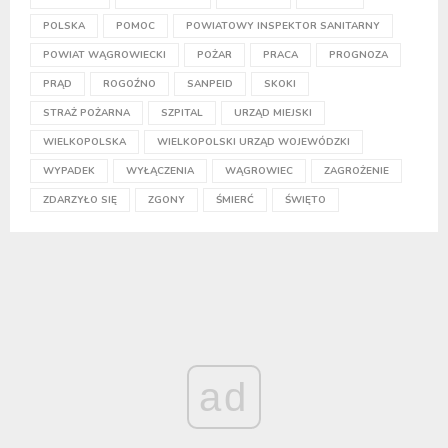
POLSKA
POMOC
POWIATOWY INSPEKTOR SANITARNY
POWIAT WĄGROWIECKI
POŻAR
PRACA
PROGNOZA
PRĄD
ROGOŹNO
SANPEID
SKOKI
STRAŻ POŻARNA
SZPITAL
URZĄD MIEJSKI
WIELKOPOLSKA
WIELKOPOLSKI URZĄD WOJEWÓDZKI
WYPADEK
WYŁĄCZENIA
WĄGROWIEC
ZAGROŻENIE
ZDARZYŁO SIĘ
ZGONY
ŚMIERĆ
ŚWIĘTO
ad