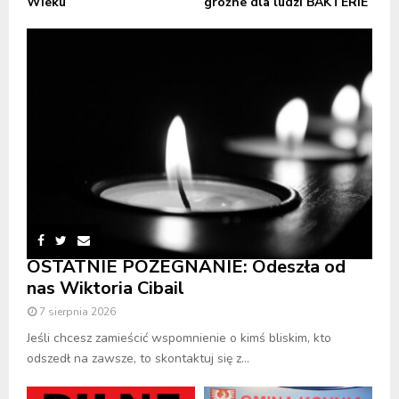
Wieku
groźne dla ludzi BAKTERIE
OSTATNIE POŻEGNANIE: Odeszła od
nas Wiktoria Cibail
7 sierpnia 2026
Jeśli chcesz zamieścić wspomnienie o kimś bliskim, kto
odszedł na zawsze, to skontaktuj się z...