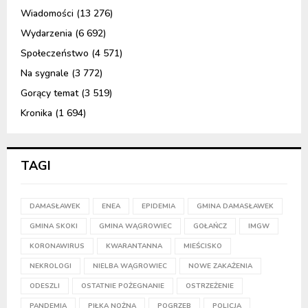
Wiadomości
(13 276)
Wydarzenia
(6 692)
Społeczeństwo
(4 571)
Na sygnale
(3 772)
Gorący temat
(3 519)
Kronika
(1 694)
TAGI
DAMASŁAWEK
ENEA
EPIDEMIA
GMINA DAMASŁAWEK
GMINA SKOKI
GMINA WĄGROWIEC
GOŁAŃCZ
IMGW
KORONAWIRUS
KWARANTANNA
MIEŚCISKO
NEKROLOGI
NIELBA WĄGROWIEC
NOWE ZAKAŻENIA
ODESZLI
OSTATNIE POŻEGNANIE
OSTRZEŻENIE
PANDEMIA
PIŁKA NOŻNA
POGRZEB
POLICJA