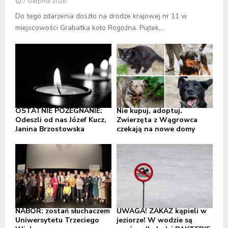
7 sierpnia 2026
Do tego zdarzenia doszło na drodze krajowej nr 11 w
miejscowości Grabatka koło Rogoźna. Piątek,...
OSTATNIE POŻEGNANIE:
Nie kupuj, adoptuj.
Odeszli od nas Józef Kucz,
Zwierzęta z Wągrowca
Janina Brzostowska
czekają na nowe domy
NABÓR: zostań słuchaczem
UWAGA! ZAKAZ kąpieli w
Uniwersytetu Trzeciego
jeziorze! W wodzie są