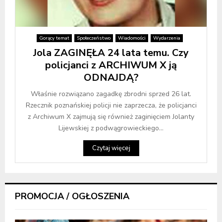
Gorący temat
Społeczeństwo
Wiadomości
Wydarzenia
Jola ZAGINĘŁA 24 lata temu. Czy
policjanci z ARCHIWUM X ją
ODNAJDĄ?
Właśnie rozwiązano zagadkę zbrodni sprzed 26 lat.
Rzecznik poznańskiej policji nie zaprzecza, że policjanci
z Archiwum X zajmują się również zaginięciem Jolanty
Lijewskiej z podwągrowieckiego...
Czytaj więcej
PROMOCJA / OGŁOSZENIA