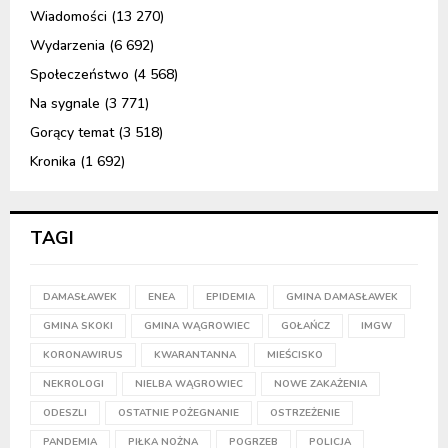
Wiadomości
(13 270)
Wydarzenia
(6 692)
Społeczeństwo
(4 568)
Na sygnale
(3 771)
Gorący temat
(3 518)
Kronika
(1 692)
TAGI
DAMASŁAWEK
ENEA
EPIDEMIA
GMINA DAMASŁAWEK
GMINA SKOKI
GMINA WĄGROWIEC
GOŁAŃCZ
IMGW
KORONAWIRUS
KWARANTANNA
MIEŚCISKO
NEKROLOGI
NIELBA WĄGROWIEC
NOWE ZAKAŻENIA
ODESZLI
OSTATNIE POŻEGNANIE
OSTRZEŻENIE
PANDEMIA
PIŁKA NOŻNA
POGRZEB
POLICJA