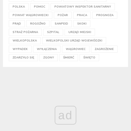
POLSKA
POMOC
POWIATOWY INSPEKTOR SANITARNY
POWIAT WĄGROWIECKI
POŻAR
PRACA
PROGNOZA
PRĄD
ROGOŹNO
SANPEID
SKOKI
STRAŻ POŻARNA
SZPITAL
URZĄD MIEJSKI
WIELKOPOLSKA
WIELKOPOLSKI URZĄD WOJEWÓDZKI
WYPADEK
WYŁĄCZENIA
WĄGROWIEC
ZAGROŻENIE
ZDARZYŁO SIĘ
ZGONY
ŚMIERĆ
ŚWIĘTO
ad