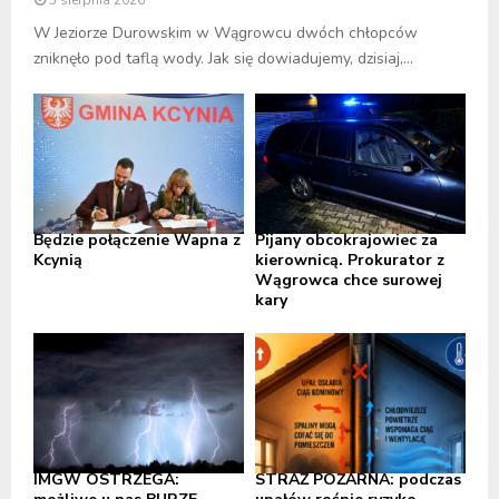
W Jeziorze Durowskim w Wągrowcu dwóch chłopców
zniknęło pod taflą wody. Jak się dowiadujemy, dzisiaj,...
Będzie połączenie Wapna z
Pijany obcokrajowiec za
Kcynią
kierownicą. Prokurator z
Wągrowca chce surowej
kary
IMGW OSTRZEGA:
STRAŻ POŻARNA: podczas