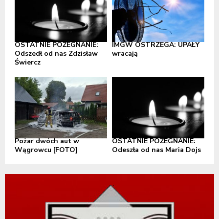
OSTATNIE POŻEGNANIE:
IMGW OSTRZEGA: UPAŁY
Odszedł od nas Zdzisław
wracają
Świercz
Pożar dwóch aut w
OSTATNIE POŻEGNANIE:
Wągrowcu [FOTO]
Odeszła od nas Maria Dojs