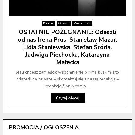
Kronika
Odeszli
Wiadomości
OSTATNIE POŻEGNANIE: Odeszli
od nas Irena Prus, Stanisław Mazur,
Lidia Staniewska, Stefan Śróda,
Jadwiga Piechocka, Katarzyna
Małecka
Jeśli chcesz zamieścić wspomnienie o kimś bliskim, kto
odszedł na zawsze – skontaktuj się z naszą redakcją –
redakcja@onw.com.pl...
Czytaj więcej
PROMOCJA / OGŁOSZENIA