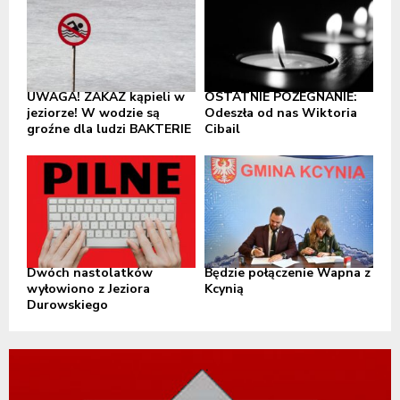
UWAGA! ZAKAZ kąpieli w
OSTATNIE POŻEGNANIE:
jeziorze! W wodzie są
Odeszła od nas Wiktoria
groźne dla ludzi BAKTERIE
Cibail
Dwóch nastolatków
Będzie połączenie Wapna z
wyłowiono z Jeziora
Kcynią
Durowskiego