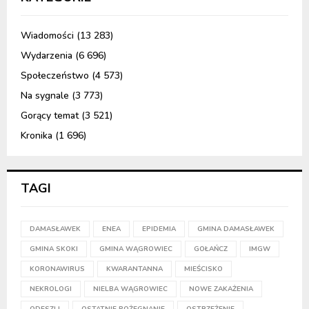
Wiadomości
(13 283)
Wydarzenia
(6 696)
Społeczeństwo
(4 573)
Na sygnale
(3 773)
Gorący temat
(3 521)
Kronika
(1 696)
TAGI
DAMASŁAWEK
ENEA
EPIDEMIA
GMINA DAMASŁAWEK
GMINA SKOKI
GMINA WĄGROWIEC
GOŁAŃCZ
IMGW
KORONAWIRUS
KWARANTANNA
MIEŚCISKO
NEKROLOGI
NIELBA WĄGROWIEC
NOWE ZAKAŻENIA
ODESZLI
OSTATNIE POŻEGNANIE
OSTRZEŻENIE