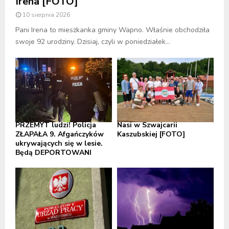
Irena [FOTO]
10 sierpnia 2026
Pani Irena to mieszkanka gminy Wapno. Właśnie obchodziła
swoje 92 urodziny. Dzisiaj, czyli w poniedziałek...
PRZEMYT ludzi! Policja
Nasi w Szwajcarii
ZŁAPAŁA 9. Afgańczyków
Kaszubskiej [FOTO]
ukrywających się w lesie.
Będą DEPORTOWANI