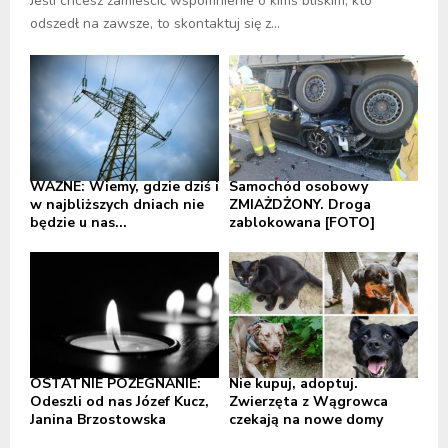
Jeśli chcesz zamieścić wspomnienie o kimś bliskim, kto
odszedł na zawsze, to skontaktuj się z...
WAŻNE: Wiemy, gdzie dziś i
Samochód osobowy
w najbliższych dniach nie
ZMIAŻDŻONY. Droga
będzie u nas...
zablokowana [FOTO]
OSTATNIE POŻEGNANIE:
Nie kupuj, adoptuj.
Odeszli od nas Józef Kucz,
Zwierzęta z Wągrowca
Janina Brzostowska
czekają na nowe domy