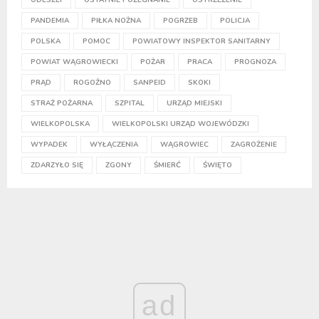
PANDEMIA
PIŁKA NOŻNA
POGRZEB
POLICJA
POLSKA
POMOC
POWIATOWY INSPEKTOR SANITARNY
POWIAT WĄGROWIECKI
POŻAR
PRACA
PROGNOZA
PRĄD
ROGOŹNO
SANPEID
SKOKI
STRAŻ POŻARNA
SZPITAL
URZĄD MIEJSKI
WIELKOPOLSKA
WIELKOPOLSKI URZĄD WOJEWÓDZKI
WYPADEK
WYŁĄCZENIA
WĄGROWIEC
ZAGROŻENIE
ZDARZYŁO SIĘ
ZGONY
ŚMIERĆ
ŚWIĘTO
ad