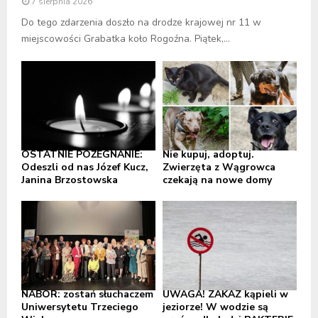
7 sierpnia 2026
Do tego zdarzenia doszło na drodze krajowej nr 11 w
miejscowości Grabatka koło Rogoźna. Piątek,...
OSTATNIE POŻEGNANIE:
Nie kupuj, adoptuj.
Odeszli od nas Józef Kucz,
Zwierzęta z Wągrowca
Janina Brzostowska
czekają na nowe domy
NABÓR: zostań słuchaczem
UWAGA! ZAKAZ kąpieli w
Uniwersytetu Trzeciego
jeziorze! W wodzie są