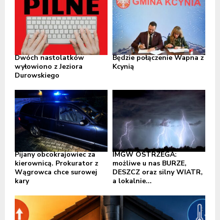
Dwóch nastolatków
Będzie połączenie Wapna z
wyłowiono z Jeziora
Kcynią
Durowskiego
Pijany obcokrajowiec za
IMGW OSTRZEGA:
kierownicą. Prokurator z
możliwe u nas BURZE,
Wągrowca chce surowej
DESZCZ oraz silny WIATR,
kary
a lokalnie...