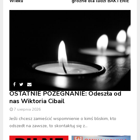
Wieku
groźne dla ludzi BAKTERIE
OSTATNIE POŻEGNANIE: Odeszła od
nas Wiktoria Cibail
7 sierpnia 2026
Jeśli chcesz zamieścić wspomnienie o kimś bliskim, kto
odszedł na zawsze, to skontaktuj się z...