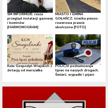
SM INFORMUJE: rusza
MIASTO I GMINA
przegląd instalacji gazowej
GOŁAŃCZ: ścieżka pieszo-
i kominów
rowerowa prawie
[HARMONOGRAM]
ukończona [FOTO]
Koło Gospodyń Wiejskich z
POLICJA podsumowuje
dotacją od marszałka
lipiec na naszych drogach.
Śmierć, wypadki i pijani