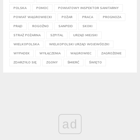
POLSKA
POMOC
POWIATOWY INSPEKTOR SANITARNY
POWIAT WĄGROWIECKI
POŻAR
PRACA
PROGNOZA
PRĄD
ROGOŹNO
SANPEID
SKOKI
STRAŻ POŻARNA
SZPITAL
URZĄD MIEJSKI
WIELKOPOLSKA
WIELKOPOLSKI URZĄD WOJEWÓDZKI
WYPADEK
WYŁĄCZENIA
WĄGROWIEC
ZAGROŻENIE
ZDARZYŁO SIĘ
ZGONY
ŚMIERĆ
ŚWIĘTO
ad