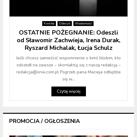
Kronika
Odeszli
Wiadomości
OSTATNIE POŻEGNANIE: Odeszli
od Sławomir Zachwieja, Irena Durak,
Ryszard Michalak, Łucja Schulz
Jeśli chcesz zamieścić wspomnienie o kimś bliskim, kto
odszedł na zawsze – skontaktuj się z naszą redakcją –
redakcja@onw.com.pl Pogrzeb pana Macieja odbędzie
się w...
Czytaj więcej
PROMOCJA / OGŁOSZENIA