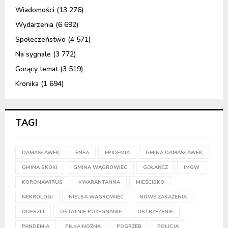
Wiadomości
(13 276)
Wydarzenia
(6 692)
Społeczeństwo
(4 571)
Na sygnale
(3 772)
Gorący temat
(3 519)
Kronika
(1 694)
TAGI
DAMASŁAWEK
ENEA
EPIDEMIA
GMINA DAMASŁAWEK
GMINA SKOKI
GMINA WĄGROWIEC
GOŁAŃCZ
IMGW
KORONAWIRUS
KWARANTANNA
MIEŚCISKO
NEKROLOGI
NIELBA WĄGROWIEC
NOWE ZAKAŻENIA
ODESZLI
OSTATNIE POŻEGNANIE
OSTRZEŻENIE
PANDEMIA
PIŁKA NOŻNA
POGRZEB
POLICJA