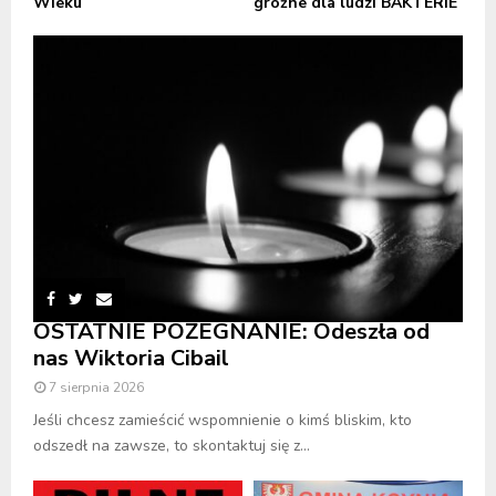
Wieku
groźne dla ludzi BAKTERIE
OSTATNIE POŻEGNANIE: Odeszła od
nas Wiktoria Cibail
7 sierpnia 2026
Jeśli chcesz zamieścić wspomnienie o kimś bliskim, kto
odszedł na zawsze, to skontaktuj się z...