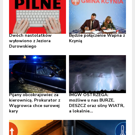
Dwóch nastolatków
Będzie połączenie Wapna z
wyłowiono z Jeziora
Kcynią
Durowskiego
Pijany obcokrajowiec za
IMGW OSTRZEGA:
kierownicą. Prokurator z
możliwe u nas BURZE,
Wągrowca chce surowej
DESZCZ oraz silny WIATR,
kary
a lokalnie...