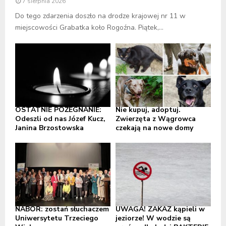
7 sierpnia 2026
Do tego zdarzenia doszło na drodze krajowej nr 11 w
miejscowości Grabatka koło Rogoźna. Piątek,...
OSTATNIE POŻEGNANIE:
Nie kupuj, adoptuj.
Odeszli od nas Józef Kucz,
Zwierzęta z Wągrowca
Janina Brzostowska
czekają na nowe domy
NABÓR: zostań słuchaczem
UWAGA! ZAKAZ kąpieli w
Uniwersytetu Trzeciego
jeziorze! W wodzie są