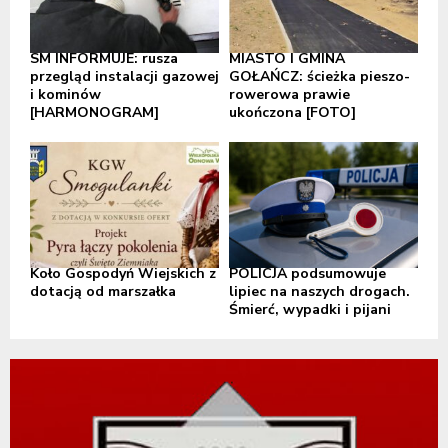
SM INFORMUJE: rusza
MIASTO I GMINA
przegląd instalacji gazowej
GOŁAŃCZ: ścieżka pieszo-
i kominów
rowerowa prawie
[HARMONOGRAM]
ukończona [FOTO]
Koło Gospodyń Wiejskich z
POLICJA podsumowuje
dotacją od marszałka
lipiec na naszych drogach.
Śmierć, wypadki i pijani