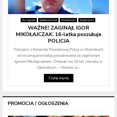
Na sygnale
Społeczeństwo
Wiadomości
Wydarzenia
WAŻNE! ZAGINĄŁ IGOR
MIKOŁAJCZAK. 16-latka poszukuje
POLICJA
Policjanci z Komendy Powiatowej Policji w Obornikach
od wczoraj prowadzą poszukiwania za zaginionym
Igorem Mikołajczakiem. Chłopak ma 16 lat, mieszka w
Obornikach. – Nieletni w...
Czytaj więcej
PROMOCJA / OGŁOSZENIA