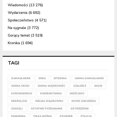
Wiadomości
(13 276)
Wydarzenia
(6 692)
Społeczeństwo
(4 571)
Na sygnale
(3 772)
Gorący temat
(3 519)
Kronika
(1 694)
TAGI
DAMASŁAWEK
ENEA
EPIDEMIA
GMINA DAMASŁAWEK
GMINA SKOKI
GMINA WĄGROWIEC
GOŁAŃCZ
IMGW
KORONAWIRUS
KWARANTANNA
MIEŚCISKO
NEKROLOGI
NIELBA WĄGROWIEC
NOWE ZAKAŻENIA
ODESZLI
OSTATNIE POŻEGNANIE
OSTRZEŻENIE
PANDEMIA
PIŁKA NOŻNA
POGRZEB
POLICJA