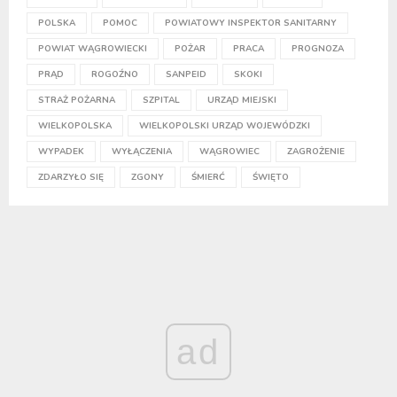
POLSKA
POMOC
POWIATOWY INSPEKTOR SANITARNY
POWIAT WĄGROWIECKI
POŻAR
PRACA
PROGNOZA
PRĄD
ROGOŹNO
SANPEID
SKOKI
STRAŻ POŻARNA
SZPITAL
URZĄD MIEJSKI
WIELKOPOLSKA
WIELKOPOLSKI URZĄD WOJEWÓDZKI
WYPADEK
WYŁĄCZENIA
WĄGROWIEC
ZAGROŻENIE
ZDARZYŁO SIĘ
ZGONY
ŚMIERĆ
ŚWIĘTO
ad