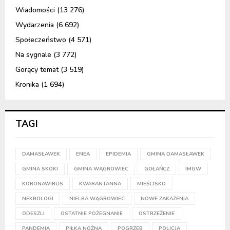
Wiadomości
(13 276)
Wydarzenia
(6 692)
Społeczeństwo
(4 571)
Na sygnale
(3 772)
Gorący temat
(3 519)
Kronika
(1 694)
TAGI
DAMASŁAWEK
ENEA
EPIDEMIA
GMINA DAMASŁAWEK
GMINA SKOKI
GMINA WĄGROWIEC
GOŁAŃCZ
IMGW
KORONAWIRUS
KWARANTANNA
MIEŚCISKO
NEKROLOGI
NIELBA WĄGROWIEC
NOWE ZAKAŻENIA
ODESZLI
OSTATNIE POŻEGNANIE
OSTRZEŻENIE
PANDEMIA
PIŁKA NOŻNA
POGRZEB
POLICJA