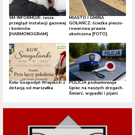
SM INFORMUJE: rusza
MIASTO I GMINA
przegląd instalacji gazowej
GOŁAŃCZ: ścieżka pieszo-
i kominów
rowerowa prawie
[HARMONOGRAM]
ukończona [FOTO]
Koło Gospodyń Wiejskich z
POLICJA podsumowuje
dotacją od marszałka
lipiec na naszych drogach.
Śmierć, wypadki i pijani