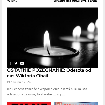
Wieku
groźne dla ludzi BAKTERIE
OSTATNIE POŻEGNANIE: Odeszła od
nas Wiktoria Cibail
7 sierpnia 2026
Jeśli chcesz zamieścić wspomnienie o kimś bliskim, kto
odszedł na zawsze, to skontaktuj się z...