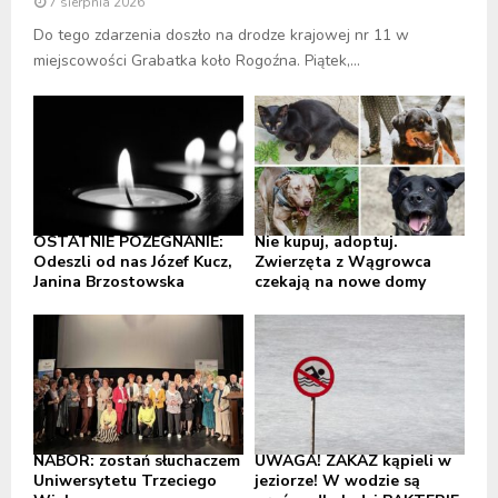
7 sierpnia 2026
Do tego zdarzenia doszło na drodze krajowej nr 11 w
miejscowości Grabatka koło Rogoźna. Piątek,...
OSTATNIE POŻEGNANIE:
Nie kupuj, adoptuj.
Odeszli od nas Józef Kucz,
Zwierzęta z Wągrowca
Janina Brzostowska
czekają na nowe domy
NABÓR: zostań słuchaczem
UWAGA! ZAKAZ kąpieli w
Uniwersytetu Trzeciego
jeziorze! W wodzie są