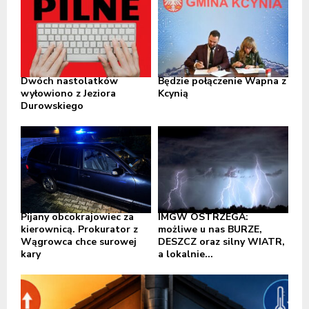
Dwóch nastolatków
Będzie połączenie Wapna z
wyłowiono z Jeziora
Kcynią
Durowskiego
Pijany obcokrajowiec za
IMGW OSTRZEGA:
kierownicą. Prokurator z
możliwe u nas BURZE,
Wągrowca chce surowej
DESZCZ oraz silny WIATR,
kary
a lokalnie...