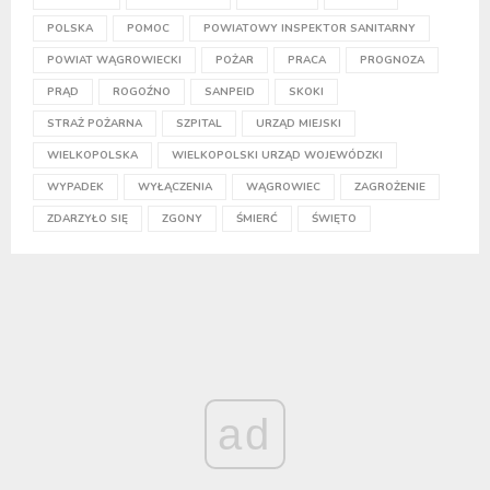
POLSKA
POMOC
POWIATOWY INSPEKTOR SANITARNY
POWIAT WĄGROWIECKI
POŻAR
PRACA
PROGNOZA
PRĄD
ROGOŹNO
SANPEID
SKOKI
STRAŻ POŻARNA
SZPITAL
URZĄD MIEJSKI
WIELKOPOLSKA
WIELKOPOLSKI URZĄD WOJEWÓDZKI
WYPADEK
WYŁĄCZENIA
WĄGROWIEC
ZAGROŻENIE
ZDARZYŁO SIĘ
ZGONY
ŚMIERĆ
ŚWIĘTO
ad