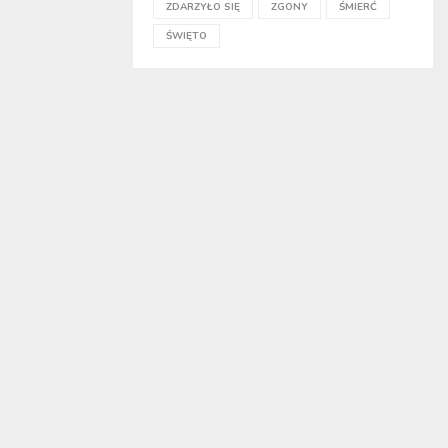
ZDARZYŁO SIĘ
ZGONY
ŚMIERĆ
ŚWIĘTO