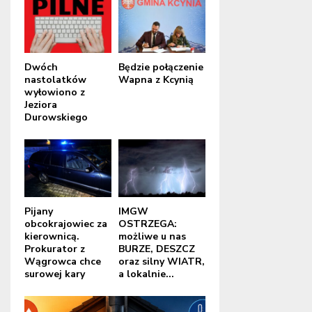
Dwóch
Będzie połączenie
nastolatków
Wapna z Kcynią
wyłowiono z
Jeziora
Durowskiego
Pijany
IMGW
obcokrajowiec za
OSTRZEGA:
kierownicą.
możliwe u nas
Prokurator z
BURZE, DESZCZ
Wągrowca chce
oraz silny WIATR,
surowej kary
a lokalnie...