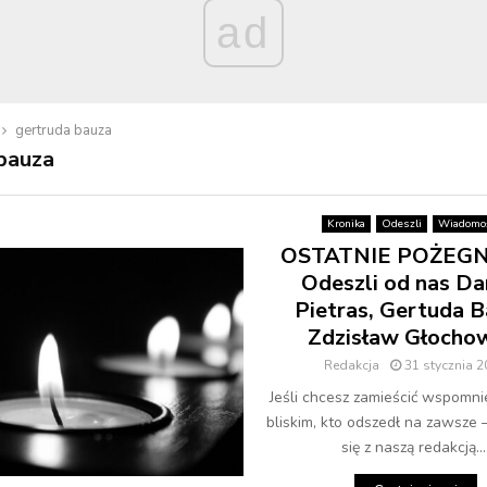
ad
gertruda bauza
bauza
Kronika
Odeszli
Wiadomoś
OSTATNIE POŻEGN
Odeszli od nas Da
Pietras, Gertuda B
Zdzisław Głocho
Redakcja
31 stycznia 
Jeśli chcesz zamieścić wspomni
bliskim, kto odszedł na zawsze 
się z naszą redakcją...