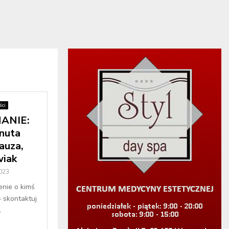
ci
ANIE:
nuta
auza,
wiak
2023
enie o kimś
– skontaktuj
.