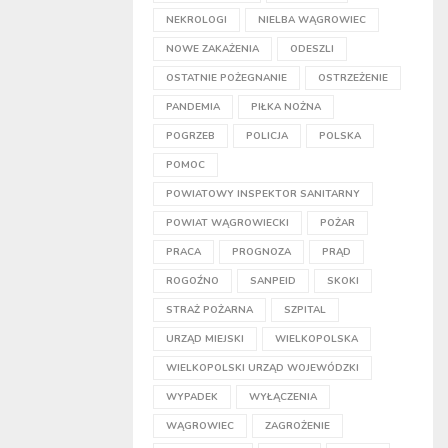
NEKROLOGI
NIELBA WĄGROWIEC
NOWE ZAKAŻENIA
ODESZLI
OSTATNIE POŻEGNANIE
OSTRZEŻENIE
PANDEMIA
PIŁKA NOŻNA
POGRZEB
POLICJA
POLSKA
POMOC
POWIATOWY INSPEKTOR SANITARNY
POWIAT WĄGROWIECKI
POŻAR
PRACA
PROGNOZA
PRĄD
ROGOŹNO
SANPEID
SKOKI
STRAŻ POŻARNA
SZPITAL
URZĄD MIEJSKI
WIELKOPOLSKA
WIELKOPOLSKI URZĄD WOJEWÓDZKI
WYPADEK
WYŁĄCZENIA
WĄGROWIEC
ZAGROŻENIE