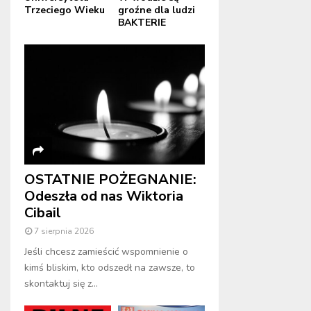
Trzeciego Wieku
groźne dla ludzi
BAKTERIE
OSTATNIE POŻEGNANIE:
Odeszła od nas Wiktoria
Cibail
7 sierpnia 2026
Jeśli chcesz zamieścić wspomnienie o
kimś bliskim, kto odszedł na zawsze, to
skontaktuj się z...