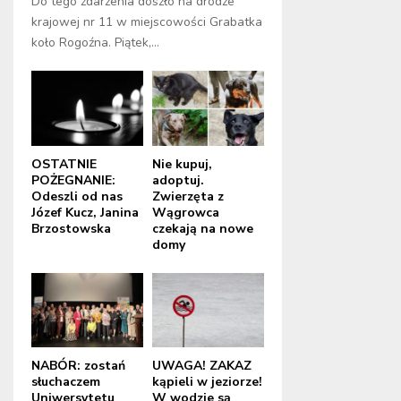
Do tego zdarzenia doszło na drodze
krajowej nr 11 w miejscowości Grabatka
koło Rogoźna. Piątek,...
OSTATNIE
Nie kupuj,
POŻEGNANIE:
adoptuj.
Odeszli od nas
Zwierzęta z
Józef Kucz, Janina
Wągrowca
Brzostowska
czekają na nowe
domy
NABÓR: zostań
UWAGA! ZAKAZ
słuchaczem
kąpieli w jeziorze!
Uniwersytetu
W wodzie są