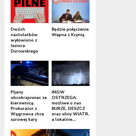
Dwóch
Będzie połączenie
nastolatków
Wapna z Kcynią
wyłowiono z
Jeziora
Durowskiego
Pijany
IMGW
obcokrajowiec za
OSTRZEGA:
kierownicą.
możliwe u nas
Prokurator z
BURZE, DESZCZ
Wągrowca chce
oraz silny WIATR,
surowej kary
a lokalnie...