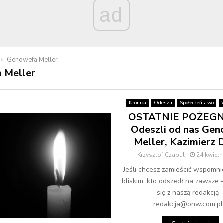
ad
Genowefa Meller
 Meller
Kronika
Odeszli
Społeczeństwo
OSTATNIE POŻEGN
Odeszli od nas Ge
Meller, Kazimierz 
Krzysztof Czapul
24 kwietn
Jeśli chcesz zamieścić wspomni
bliskim, kto odszedł na zawsze 
się z naszą redakcją 
redakcja@onw.com.pl.