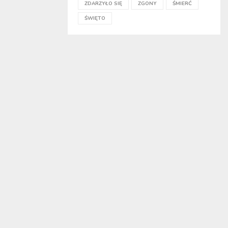
ZDARZYŁO SIĘ
ZGONY
ŚMIERĆ
ŚWIĘTO