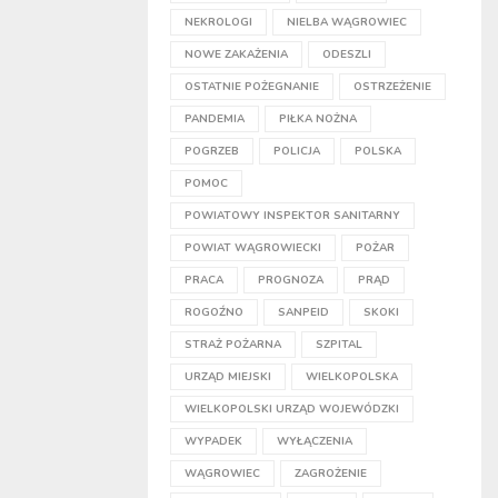
NEKROLOGI
NIELBA WĄGROWIEC
NOWE ZAKAŻENIA
ODESZLI
OSTATNIE POŻEGNANIE
OSTRZEŻENIE
PANDEMIA
PIŁKA NOŻNA
POGRZEB
POLICJA
POLSKA
POMOC
POWIATOWY INSPEKTOR SANITARNY
POWIAT WĄGROWIECKI
POŻAR
PRACA
PROGNOZA
PRĄD
ROGOŹNO
SANPEID
SKOKI
STRAŻ POŻARNA
SZPITAL
URZĄD MIEJSKI
WIELKOPOLSKA
WIELKOPOLSKI URZĄD WOJEWÓDZKI
WYPADEK
WYŁĄCZENIA
WĄGROWIEC
ZAGROŻENIE