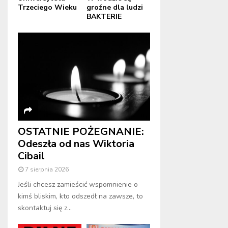
Trzeciego Wieku
groźne dla ludzi
BAKTERIE
OSTATNIE POŻEGNANIE:
Odeszła od nas Wiktoria
Cibail
7 sierpnia 2026
Jeśli chcesz zamieścić wspomnienie o
kimś bliskim, kto odszedł na zawsze, to
skontaktuj się z...