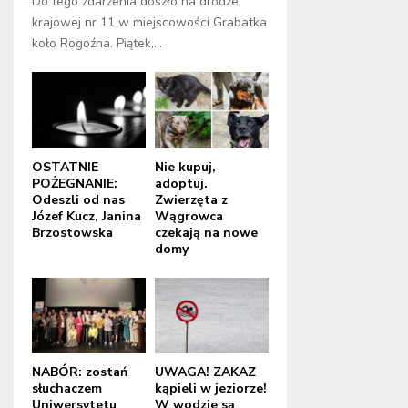
Do tego zdarzenia doszło na drodze
krajowej nr 11 w miejscowości Grabatka
koło Rogoźna. Piątek,...
OSTATNIE
Nie kupuj,
POŻEGNANIE:
adoptuj.
Odeszli od nas
Zwierzęta z
Józef Kucz, Janina
Wągrowca
Brzostowska
czekają na nowe
domy
NABÓR: zostań
UWAGA! ZAKAZ
słuchaczem
kąpieli w jeziorze!
Uniwersytetu
W wodzie są