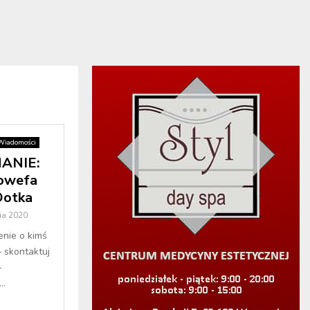
Wiadomości
ANIE:
nowefa
Dotka
ia 2020
enie o kimś
– skontaktuj
–
..