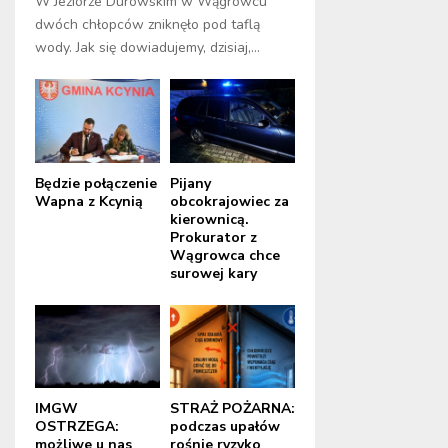
W Jeziorze Durowskim w Wągrowcu
dwóch chłopców zniknęło pod taflą
wody. Jak się dowiadujemy, dzisiaj,...
Będzie połączenie
Pijany
Wapna z Kcynią
obcokrajowiec za
kierownicą.
Prokurator z
Wągrowca chce
surowej kary
IMGW
STRAŻ POŻARNA:
OSTRZEGA:
podczas upałów
możliwe u nas
rośnie ryzyko