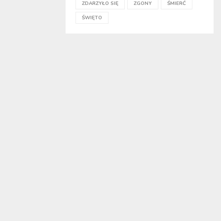
ZDARZYŁO SIĘ
ZGONY
ŚMIERĆ
ŚWIĘTO