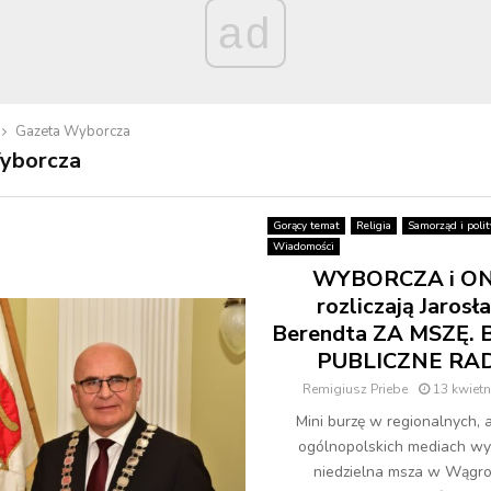
ad
Gazeta Wyborcza
yborcza
Gorący temat
Religia
Samorząd i polit
Wiadomości
WYBORCZA i O
rozliczają Jarosł
Berendta ZA MSZĘ. B
PUBLICZNE RA
Remigiusz Priebe
13 kwietn
Mini burzę w regionalnych,
ogólnopolskich mediach w
niedzielna msza w Wągr