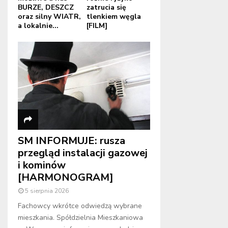
BURZE, DESZCZ
zatrucia się
oraz silny WIATR,
tlenkiem węgla
a lokalnie...
[FILM]
SM INFORMUJE: rusza
przegląd instalacji gazowej
i kominów
[HARMONOGRAM]
5 sierpnia 2026
Fachowcy wkrótce odwiedzą wybrane
mieszkania. Spółdzielnia Mieszkaniowa