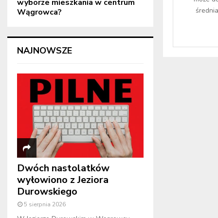
wyborze mieszkania w centrum
średnia
Wągrowca?
NAJNOWSZE
Dwóch nastolatków
wyłowiono z Jeziora
Durowskiego
5 sierpnia 2026