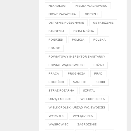
NEKROLOGI
NIELBA WĄGROWIEC
NOWE ZAKAŻENIA
ODESZLI
OSTATNIE POŻEGNANIE
OSTRZEŻENIE
PANDEMIA
PIŁKA NOŻNA
POGRZEB
POLICJA
POLSKA
POMOC
POWIATOWY INSPEKTOR SANITARNY
POWIAT WĄGROWIECKI
POŻAR
PRACA
PROGNOZA
PRĄD
ROGOŹNO
SANPEID
SKOKI
STRAŻ POŻARNA
SZPITAL
URZĄD MIEJSKI
WIELKOPOLSKA
WIELKOPOLSKI URZĄD WOJEWÓDZKI
WYPADEK
WYŁĄCZENIA
WĄGROWIEC
ZAGROŻENIE