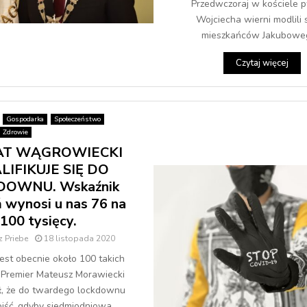
Przedwczoraj w kościele p
Wojciecha wierni modlili s
mieszkańców Jakuboweg
Czytaj więcej
Gospodarka
Społeczeństwo
Zdrowie
AT WĄGROWIECKI
IFIKUJE SIĘ DO
DOWNU. Wskaźnik
 wynosi u nas 76 na
100 tysięcy.
 Priebe
18 listopada 2020
est obecnie około 100 takich
 Premier Mateusz Morawiecki
, że do twardego lockdownu
jść, gdyby siedmiodniowa