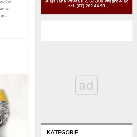
w. św.
ię za
o...
ad
KATEGORIE