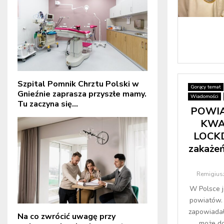
Szpital Pomnik Chrztu Polski w
Gorący temat
Gnieźnie zaprasza przyszłe mamy.
Wiadomości
Tu zaczyna się...
POWI
KWAL
LOCK
zakażeń
Remigiusz
W Polsce j
powiatów.
zapowiadał
Na co zwrócić uwagę przy
może do