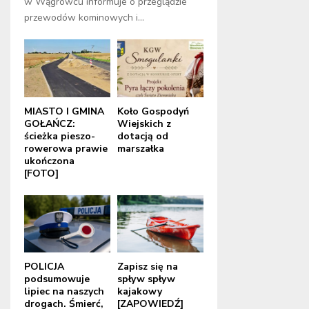
w Wągrowcu informuje o przeglądzie
przewodów kominowych i...
MIASTO I GMINA
Koło Gospodyń
GOŁAŃCZ:
Wiejskich z
ścieżka pieszo-
dotacją od
rowerowa prawie
marszałka
ukończona
[FOTO]
POLICJA
Zapisz się na
podsumowuje
spływ spływ
lipiec na naszych
kajakowy
drogach. Śmierć,
[ZAPOWIEDŹ]