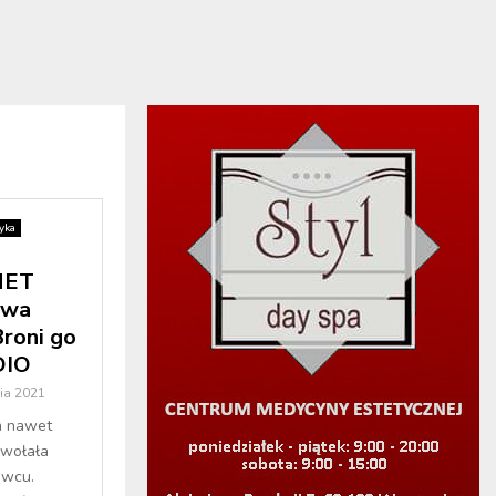
yka
NET
awa
roni go
DIO
ia 2021
 a nawet
ywołała
owcu.