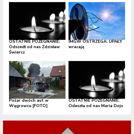
OSTATNIE POŻEGNANIE:
IMGW OSTRZEGA: UPAŁY
Odszedł od nas Zdzisław
wracają
Świercz
Pożar dwóch aut w
OSTATNIE POŻEGNANIE:
Wągrowcu [FOTO]
Odeszła od nas Maria Dojs