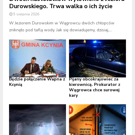
Durowskiego. Trwa walka o ich życie
5 sierpnia 2026
W Jeziorem Durowskim w Wągrowcu dwóch chłopców
zniknęło pod taflą wody. Jak się dowiadujemy, dzisiaj,...
Będzie połączenie Wapna z
Pijany obcokrajowiec za
Kcynią
kierownicą. Prokurator z
Wągrowca chce surowej
kary