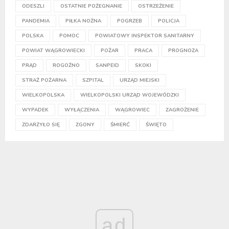
ODESZLI
OSTATNIE POŻEGNANIE
OSTRZEŻENIE
PANDEMIA
PIŁKA NOŻNA
POGRZEB
POLICJA
POLSKA
POMOC
POWIATOWY INSPEKTOR SANITARNY
POWIAT WĄGROWIECKI
POŻAR
PRACA
PROGNOZA
PRĄD
ROGOŹNO
SANPEID
SKOKI
STRAŻ POŻARNA
SZPITAL
URZĄD MIEJSKI
WIELKOPOLSKA
WIELKOPOLSKI URZĄD WOJEWÓDZKI
WYPADEK
WYŁĄCZENIA
WĄGROWIEC
ZAGROŻENIE
ZDARZYŁO SIĘ
ZGONY
ŚMIERĆ
ŚWIĘTO
ad