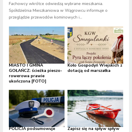
Fachowcy wkrótce odwiedzą wybrane mieszkania.
Spółdzielnia Mieszkaniowa w Wągrowcu informuje o
przeglądzie przewodów kominowych i...
MIASTO I GMINA
Koło Gospodyń Wiejskich z
GOŁAŃCZ: ścieżka pieszo-
dotacją od marszałka
rowerowa prawie
ukończona [FOTO]
POLICJA podsumowuje
Zapisz się na spływ spływ