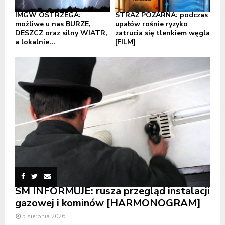
IMGW OSTRZEGA:
STRAŻ POŻARNA: podczas
możliwe u nas BURZE,
upałów rośnie ryzyko
DESZCZ oraz silny WIATR,
zatrucia się tlenkiem węgla
a lokalnie...
[FILM]
SM INFORMUJE: rusza przegląd instalacji
gazowej i kominów [HARMONOGRAM]
5 sierpnia 2026