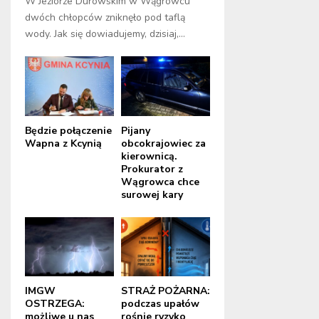
W Jeziorze Durowskim w Wągrowcu
dwóch chłopców zniknęło pod taflą
wody. Jak się dowiadujemy, dzisiaj,...
Będzie połączenie
Pijany
Wapna z Kcynią
obcokrajowiec za
kierownicą.
Prokurator z
Wągrowca chce
surowej kary
IMGW
STRAŻ POŻARNA:
OSTRZEGA:
podczas upałów
możliwe u nas
rośnie ryzyko