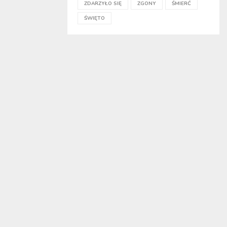
ZDARZYŁO SIĘ
ZGONY
ŚMIERĆ
ŚWIĘTO