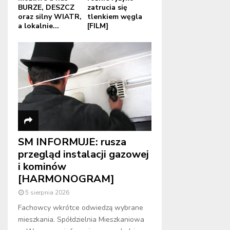
BURZE, DESZCZ
zatrucia się
oraz silny WIATR,
tlenkiem węgla
a lokalnie...
[FILM]
SM INFORMUJE: rusza
przegląd instalacji gazowej
i kominów
[HARMONOGRAM]
5 sierpnia 2026
Fachowcy wkrótce odwiedzą wybrane
mieszkania. Spółdzielnia Mieszkaniowa