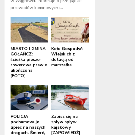
w Wągrowcu informuje o przeglądzie
przewodów kominowych i...
MIASTO I GMINA
Koło Gospodyń
GOŁAŃCZ:
Wiejskich z
ścieżka pieszo-
dotacją od
rowerowa prawie
marszałka
ukończona
[FOTO]
POLICJA
Zapisz się na
podsumowuje
spływ spływ
lipiec na naszych
kajakowy
drogach. Śmierć,
[ZAPOWIEDŹ]