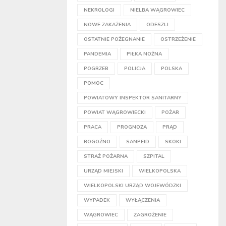
NEKROLOGI
NIELBA WĄGROWIEC
NOWE ZAKAŻENIA
ODESZLI
OSTATNIE POŻEGNANIE
OSTRZEŻENIE
PANDEMIA
PIŁKA NOŻNA
POGRZEB
POLICJA
POLSKA
POMOC
POWIATOWY INSPEKTOR SANITARNY
POWIAT WĄGROWIECKI
POŻAR
PRACA
PROGNOZA
PRĄD
ROGOŹNO
SANPEID
SKOKI
STRAŻ POŻARNA
SZPITAL
URZĄD MIEJSKI
WIELKOPOLSKA
WIELKOPOLSKI URZĄD WOJEWÓDZKI
WYPADEK
WYŁĄCZENIA
WĄGROWIEC
ZAGROŻENIE