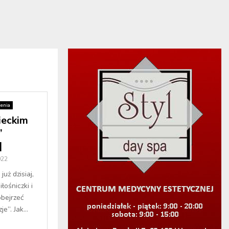
enia
ieckim
”
]
022
uż dzisiaj,
łośniczki i
obejrzeć
e”. Jak...