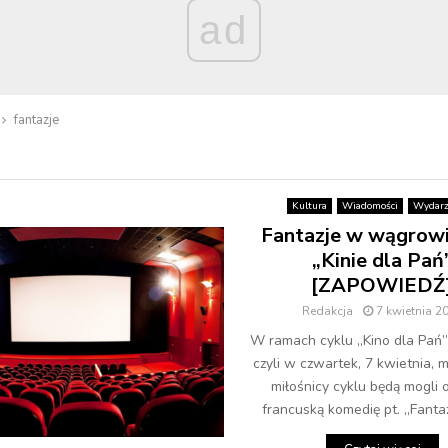
ad
fantazje
Kultura
Wiadomości
Wydarz
Fantazje w wągrow
„Kinie dla Pań
[ZAPOWIEDŹ
Redakcja
7 kwietnia 2
W ramach cyklu „Kino dla Pań” j
czyli w czwartek, 7 kwietnia, mi
miłośnicy cyklu będą mogli 
francuską komedię pt. „Fantazj