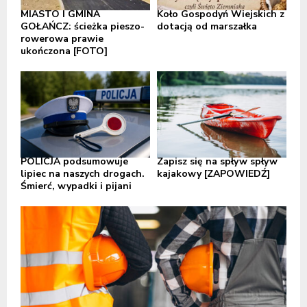
MIASTO I GMINA
Koło Gospodyń Wiejskich z
GOŁAŃCZ: ścieżka pieszo-
dotacją od marszałka
rowerowa prawie
ukończona [FOTO]
POLICJA podsumowuje
Zapisz się na spływ spływ
lipiec na naszych drogach.
kajakowy [ZAPOWIEDŹ]
Śmierć, wypadki i pijani