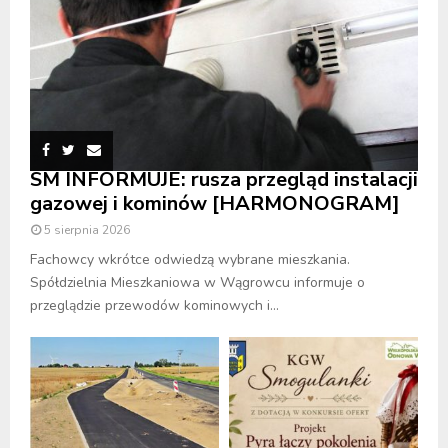
SM INFORMUJE: rusza przegląd instalacji
gazowej i kominów [HARMONOGRAM]
5 sierpnia 2026
Fachowcy wkrótce odwiedzą wybrane mieszkania.
Spółdzielnia Mieszkaniowa w Wągrowcu informuje o
przeglądzie przewodów kominowych i...