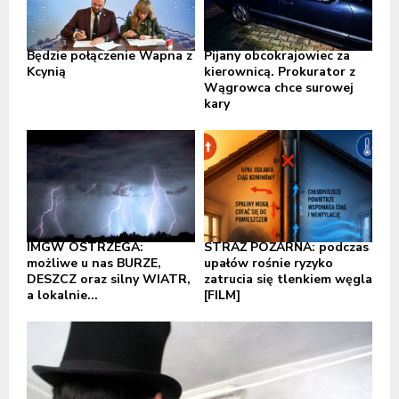
Będzie połączenie Wapna z
Pijany obcokrajowiec za
Kcynią
kierownicą. Prokurator z
Wągrowca chce surowej
kary
IMGW OSTRZEGA:
STRAŻ POŻARNA: podczas
możliwe u nas BURZE,
upałów rośnie ryzyko
DESZCZ oraz silny WIATR,
zatrucia się tlenkiem węgla
a lokalnie...
[FILM]