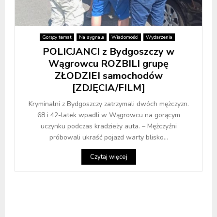
Gorący temat
Na sygnale
Wiadomości
Wydarzenia
POLICJANCI z Bydgoszczy w
Wągrowcu ROZBILI grupę
ZŁODZIEI samochodów
[ZDJĘCIA/FILM]
Kryminalni z Bydgoszczy zatrzymali dwóch mężczyzn.
68 i 42-latek wpadli w Wągrowcu na gorącym
uczynku podczas kradzieży auta. – Mężczyźni
próbowali ukraść pojazd warty blisko...
Czytaj więcej