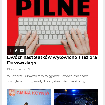
Dwóch nastolatków wyłowiono z Jeziora
Durowskiego
5 sierpnia 2026
W Jeziorze Durowskim w Wągrowcu dwóch chłopców
zniknęło pod taflą wody. Jak się dowiadujemy, dzisiaj,...