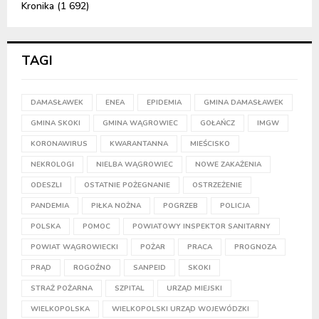
Kronika
(1 692)
TAGI
DAMASŁAWEK
ENEA
EPIDEMIA
GMINA DAMASŁAWEK
GMINA SKOKI
GMINA WĄGROWIEC
GOŁAŃCZ
IMGW
KORONAWIRUS
KWARANTANNA
MIEŚCISKO
NEKROLOGI
NIELBA WĄGROWIEC
NOWE ZAKAŻENIA
ODESZLI
OSTATNIE POŻEGNANIE
OSTRZEŻENIE
PANDEMIA
PIŁKA NOŻNA
POGRZEB
POLICJA
POLSKA
POMOC
POWIATOWY INSPEKTOR SANITARNY
POWIAT WĄGROWIECKI
POŻAR
PRACA
PROGNOZA
PRĄD
ROGOŹNO
SANPEID
SKOKI
STRAŻ POŻARNA
SZPITAL
URZĄD MIEJSKI
WIELKOPOLSKA
WIELKOPOLSKI URZĄD WOJEWÓDZKI