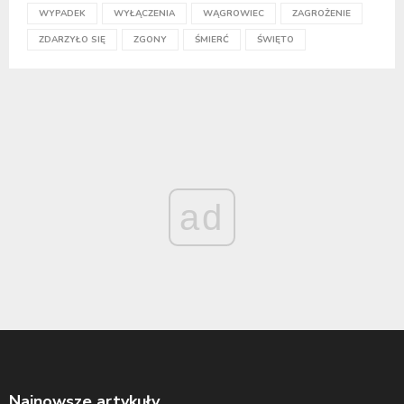
WYPADEK
WYŁĄCZENIA
WĄGROWIEC
ZAGROŻENIE
ZDARZYŁO SIĘ
ZGONY
ŚMIERĆ
ŚWIĘTO
ad
Najnowsze artykuły