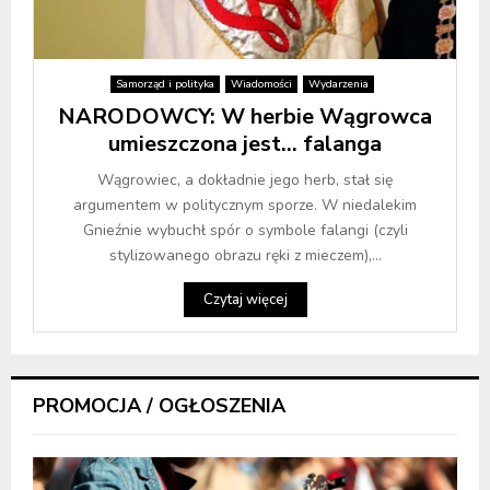
Samorząd i polityka
Wiadomości
Wydarzenia
NARODOWCY: W herbie Wągrowca
umieszczona jest… falanga
Wągrowiec, a dokładnie jego herb, stał się
argumentem w politycznym sporze. W niedalekim
Gnieźnie wybuchł spór o symbole falangi (czyli
stylizowanego obrazu ręki z mieczem),...
Czytaj więcej
PROMOCJA / OGŁOSZENIA