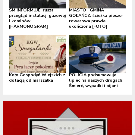
SM INFORMUJE: rusza
MIASTO I GMINA
przegląd instalacji gazowej
GOŁAŃCZ: ścieżka pieszo-
i kominów
rowerowa prawie
[HARMONOGRAM]
ukończona [FOTO]
Koło Gospodyń Wiejskich z
POLICJA podsumowuje
dotacją od marszałka
lipiec na naszych drogach.
Śmierć, wypadki i pijani