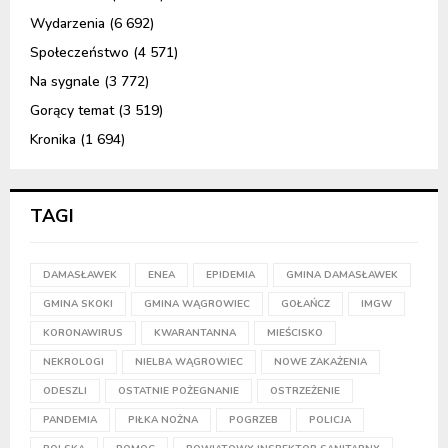
Wydarzenia
(6 692)
Społeczeństwo
(4 571)
Na sygnale
(3 772)
Gorący temat
(3 519)
Kronika
(1 694)
TAGI
DAMASŁAWEK
ENEA
EPIDEMIA
GMINA DAMASŁAWEK
GMINA SKOKI
GMINA WĄGROWIEC
GOŁAŃCZ
IMGW
KORONAWIRUS
KWARANTANNA
MIEŚCISKO
NEKROLOGI
NIELBA WĄGROWIEC
NOWE ZAKAŻENIA
ODESZLI
OSTATNIE POŻEGNANIE
OSTRZEŻENIE
PANDEMIA
PIŁKA NOŻNA
POGRZEB
POLICJA