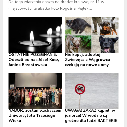
Do tego zdarzenia doszło na drodze krajowej nr 11 w
miejscowości Grabatka koło Rogoźna. Piątek,...
OSTATNIE POŻEGNANIE:
Nie kupuj, adoptuj.
Odeszli od nas Józef Kucz,
Zwierzęta z Wągrowca
Janina Brzostowska
czekają na nowe domy
NABÓR: zostań słuchaczem
UWAGA! ZAKAZ kąpieli w
Uniwersytetu Trzeciego
jeziorze! W wodzie są
Wieku
groźne dla ludzi BAKTERIE