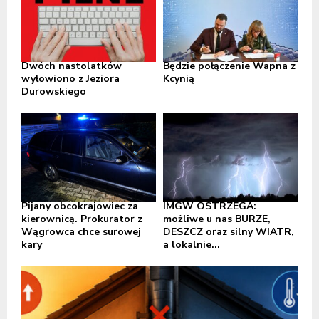
Dwóch nastolatków
Będzie połączenie Wapna z
wyłowiono z Jeziora
Kcynią
Durowskiego
Pijany obcokrajowiec za
IMGW OSTRZEGA:
kierownicą. Prokurator z
możliwe u nas BURZE,
Wągrowca chce surowej
DESZCZ oraz silny WIATR,
kary
a lokalnie...