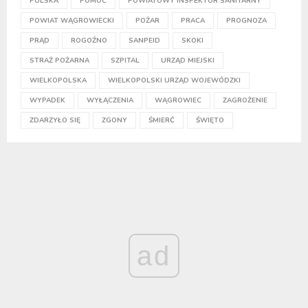
POLSKA
POMOC
POWIATOWY INSPEKTOR SANITARNY
POWIAT WĄGROWIECKI
POŻAR
PRACA
PROGNOZA
PRĄD
ROGOŹNO
SANPEID
SKOKI
STRAŻ POŻARNA
SZPITAL
URZĄD MIEJSKI
WIELKOPOLSKA
WIELKOPOLSKI URZĄD WOJEWÓDZKI
WYPADEK
WYŁĄCZENIA
WĄGROWIEC
ZAGROŻENIE
ZDARZYŁO SIĘ
ZGONY
ŚMIERĆ
ŚWIĘTO
ad