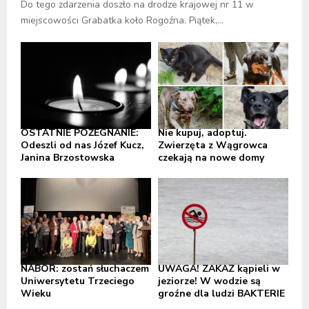
Do tego zdarzenia doszło na drodze krajowej nr 11 w
miejscowości Grabatka koło Rogoźna. Piątek,...
OSTATNIE POŻEGNANIE:
Nie kupuj, adoptuj.
Odeszli od nas Józef Kucz,
Zwierzęta z Wągrowca
Janina Brzostowska
czekają na nowe domy
NABÓR: zostań słuchaczem
UWAGA! ZAKAZ kąpieli w
Uniwersytetu Trzeciego
jeziorze! W wodzie są
Wieku
groźne dla ludzi BAKTERIE