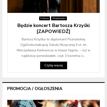
Kultura
Wiadomości
Będzie koncert Bartosza Krzyśki
[ZAPOWIEDŹ]
Bartosz Krzyśka to dyplomant Poznańskiej
Ogólnokształcącej Szkoły Muzycznej II st. im.
Mieczysława Karłowicza w klasie fagotu. – Już w
najbliższy poniedziałek, czyli 3 kwietnia o...
Czytaj więcej
PROMOCJA / OGŁOSZENIA