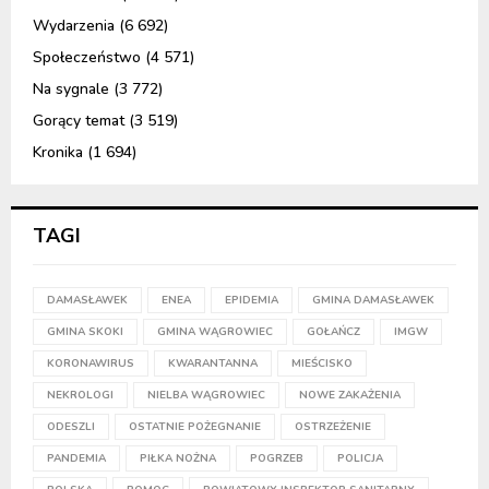
Wydarzenia
(6 692)
Społeczeństwo
(4 571)
Na sygnale
(3 772)
Gorący temat
(3 519)
Kronika
(1 694)
TAGI
DAMASŁAWEK
ENEA
EPIDEMIA
GMINA DAMASŁAWEK
GMINA SKOKI
GMINA WĄGROWIEC
GOŁAŃCZ
IMGW
KORONAWIRUS
KWARANTANNA
MIEŚCISKO
NEKROLOGI
NIELBA WĄGROWIEC
NOWE ZAKAŻENIA
ODESZLI
OSTATNIE POŻEGNANIE
OSTRZEŻENIE
PANDEMIA
PIŁKA NOŻNA
POGRZEB
POLICJA