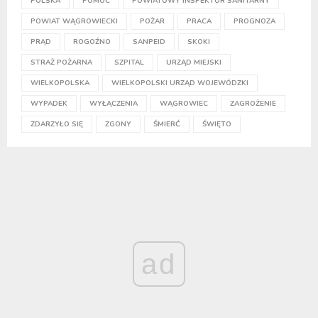
POLSKA
POMOC
POWIATOWY INSPEKTOR SANITARNY
POWIAT WĄGROWIECKI
POŻAR
PRACA
PROGNOZA
PRĄD
ROGOŹNO
SANPEID
SKOKI
STRAŻ POŻARNA
SZPITAL
URZĄD MIEJSKI
WIELKOPOLSKA
WIELKOPOLSKI URZĄD WOJEWÓDZKI
WYPADEK
WYŁĄCZENIA
WĄGROWIEC
ZAGROŻENIE
ZDARZYŁO SIĘ
ZGONY
ŚMIERĆ
ŚWIĘTO
ad