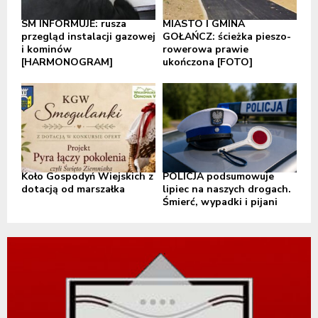
SM INFORMUJE: rusza
MIASTO I GMINA
przegląd instalacji gazowej
GOŁAŃCZ: ścieżka pieszo-
i kominów
rowerowa prawie
[HARMONOGRAM]
ukończona [FOTO]
Koło Gospodyń Wiejskich z
POLICJA podsumowuje
dotacją od marszałka
lipiec na naszych drogach.
Śmierć, wypadki i pijani