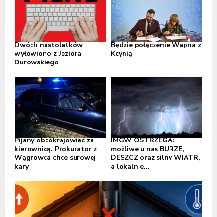
Dwóch nastolatków
Będzie połączenie Wapna z
wyłowiono z Jeziora
Kcynią
Durowskiego
Pijany obcokrajowiec za
IMGW OSTRZEGA:
kierownicą. Prokurator z
możliwe u nas BURZE,
Wągrowca chce surowej
DESZCZ oraz silny WIATR,
kary
a lokalnie...