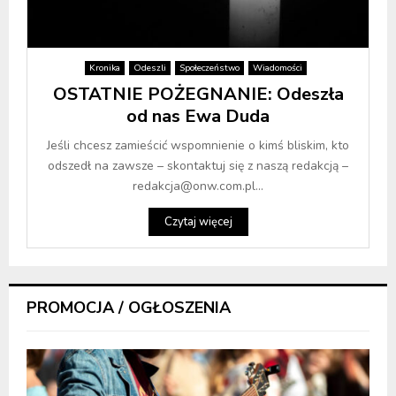
Kronika
Odeszli
Społeczeństwo
Wiadomości
OSTATNIE POŻEGNANIE: Odeszła
od nas Ewa Duda
Jeśli chcesz zamieścić wspomnienie o kimś bliskim, kto
odszedł na zawsze – skontaktuj się z naszą redakcją –
redakcja@onw.com.pl...
Czytaj więcej
PROMOCJA / OGŁOSZENIA