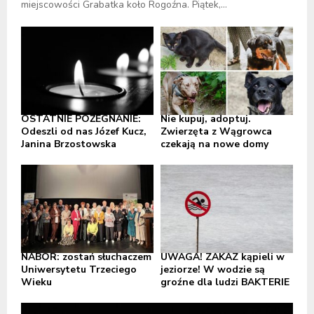
miejscowości Grabatka koło Rogoźna. Piątek,...
OSTATNIE POŻEGNANIE:
Nie kupuj, adoptuj.
Odeszli od nas Józef Kucz,
Zwierzęta z Wągrowca
Janina Brzostowska
czekają na nowe domy
NABÓR: zostań słuchaczem
UWAGA! ZAKAZ kąpieli w
Uniwersytetu Trzeciego
jeziorze! W wodzie są
Wieku
groźne dla ludzi BAKTERIE