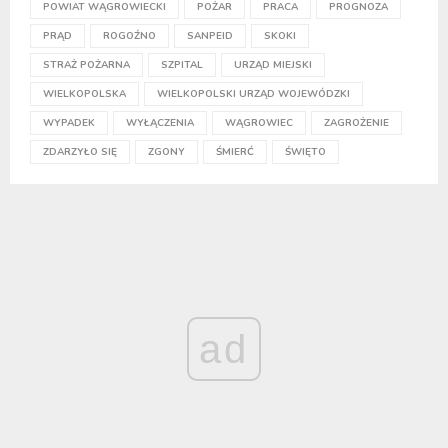
POWIAT WĄGROWIECKI
POŻAR
PRACA
PROGNOZA
PRĄD
ROGOŹNO
SANPEID
SKOKI
STRAŻ POŻARNA
SZPITAL
URZĄD MIEJSKI
WIELKOPOLSKA
WIELKOPOLSKI URZĄD WOJEWÓDZKI
WYPADEK
WYŁĄCZENIA
WĄGROWIEC
ZAGROŻENIE
ZDARZYŁO SIĘ
ZGONY
ŚMIERĆ
ŚWIĘTO
ad