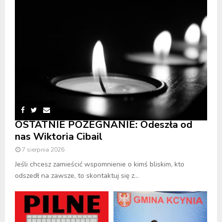
OSTATNIE POŻEGNANIE: Odeszła od
nas Wiktoria Cibail
7 sierpnia 2026
Jeśli chcesz zamieścić wspomnienie o kimś bliskim, kto
odszedł na zawsze, to skontaktuj się z...