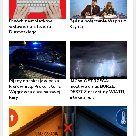
Dwóch nastolatków
Będzie połączenie Wapna z
wyłowiono z Jeziora
Kcynią
Durowskiego
Pijany obcokrajowiec za
IMGW OSTRZEGA:
kierownicą. Prokurator z
możliwe u nas BURZE,
Wągrowca chce surowej
DESZCZ oraz silny WIATR,
kary
a lokalnie...