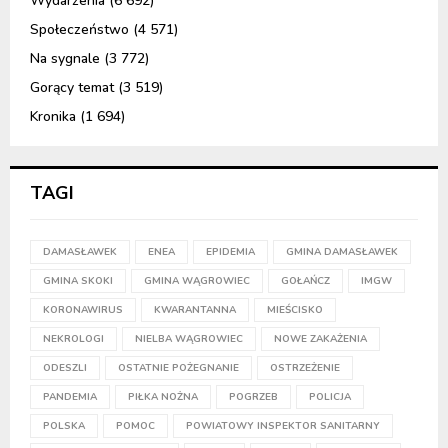
Wydarzenia
(6 692)
Społeczeństwo
(4 571)
Na sygnale
(3 772)
Gorący temat
(3 519)
Kronika
(1 694)
TAGI
DAMASŁAWEK
ENEA
EPIDEMIA
GMINA DAMASŁAWEK
GMINA SKOKI
GMINA WĄGROWIEC
GOŁAŃCZ
IMGW
KORONAWIRUS
KWARANTANNA
MIEŚCISKO
NEKROLOGI
NIELBA WĄGROWIEC
NOWE ZAKAŻENIA
ODESZLI
OSTATNIE POŻEGNANIE
OSTRZEŻENIE
PANDEMIA
PIŁKA NOŻNA
POGRZEB
POLICJA
POLSKA
POMOC
POWIATOWY INSPEKTOR SANITARNY