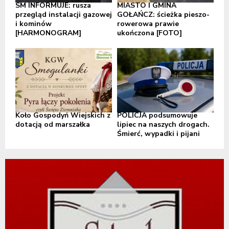
SM INFORMUJE: rusza
MIASTO I GMINA
przegląd instalacji gazowej
GOŁAŃCZ: ścieżka pieszo-
i kominów
rowerowa prawie
[HARMONOGRAM]
ukończona [FOTO]
Koło Gospodyń Wiejskich z
POLICJA podsumowuje
dotacją od marszałka
lipiec na naszych drogach.
Śmierć, wypadki i pijani