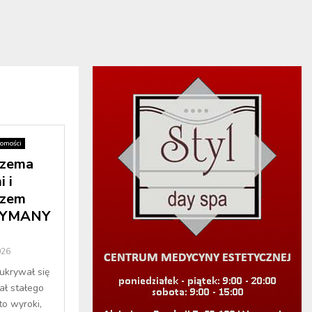
omości
rzema
 i
azem
ZYMANY
026
 ukrywał się
ał stałego
to wyroki,