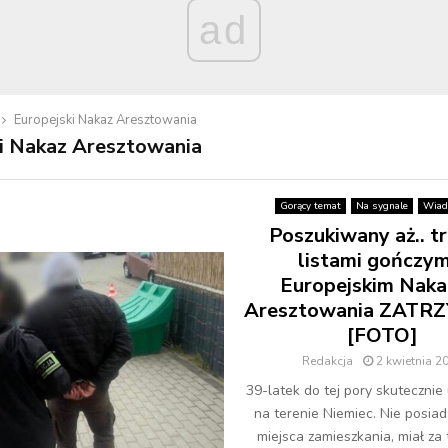
ad
Europejski Nakaz Aresztowania
i Nakaz Aresztowania
Gorący temat
Na sygnale
Wiad
Poszukiwany aż.. t
listami gończymi
Europejskim Nak
Aresztowania ZATR
[FOTO]
Redakcja
2 kwietnia 2
39-latek do tej pory skutecznie
na terenie Niemiec. Nie posiad
miejsca zamieszkania, miał za 