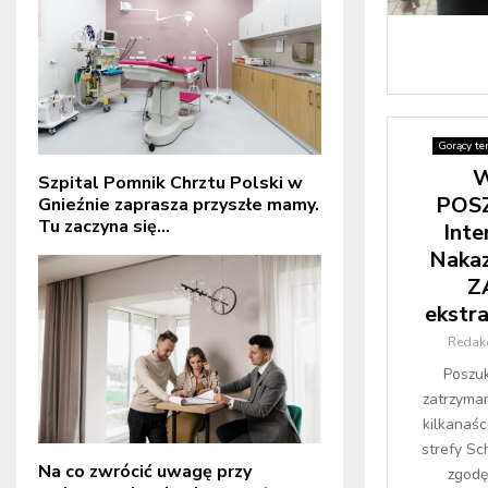
Gorący te
W
Szpital Pomnik Chrztu Polski w
POS
Gnieźnie zaprasza przyszłe mamy.
Tu zaczyna się...
Inte
Naka
Z
ekstr
Redak
Poszu
zatrzyman
kilkanaśc
strefy Sc
Na co zwrócić uwagę przy
zgodę