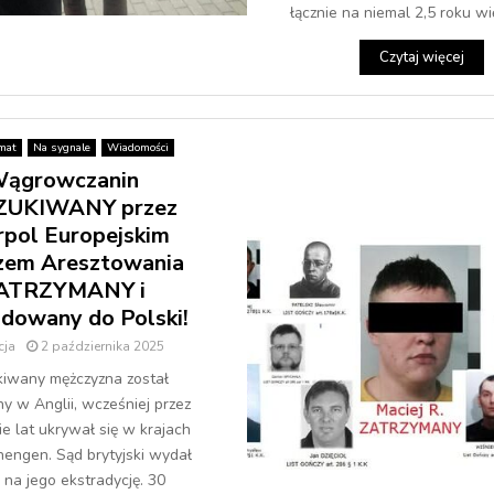
łącznie na niemal 2,5 roku więz
Czytaj więcej
mat
Na sygnale
Wiadomości
ągrowczanin
ZUKIWANY przez
rpol Europejskim
zem Aresztowania
ATRZYMANY i
adowany do Polski!
cja
2 października 2025
kiwany mężczyzna został
y w Anglii, wcześniej przez
ie lat ukrywał się w krajach
hengen. Sąd brytyjski wydał
 na jego ekstradycję. 30