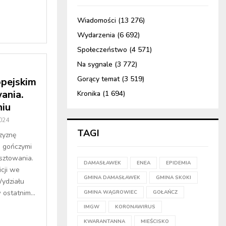
Wiadomości
(13 276)
Wydarzenia
(6 692)
Społeczeństwo
(4 571)
Na sygnale
(3 772)
Gorący temat
(3 519)
opejskim
ania.
Kronika
(1 694)
iu
2024
TAGI
czyznę
 gończymi
sztowania.
DAMASŁAWEK
ENEA
EPIDEMIA
icji we
GMINA DAMASŁAWEK
GMINA SKOKI
Wydziału
ostatnim...
GMINA WĄGROWIEC
GOŁAŃCZ
IMGW
KORONAWIRUS
KWARANTANNA
MIEŚCISKO