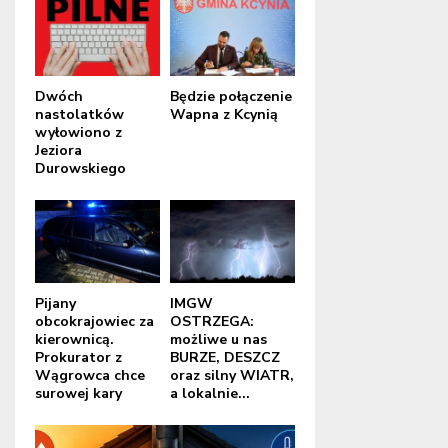
Dwóch
Będzie połączenie
nastolatków
Wapna z Kcynią
wyłowiono z
Jeziora
Durowskiego
Pijany
IMGW
obcokrajowiec za
OSTRZEGA:
kierownicą.
możliwe u nas
Prokurator z
BURZE, DESZCZ
Wągrowca chce
oraz silny WIATR,
surowej kary
a lokalnie...