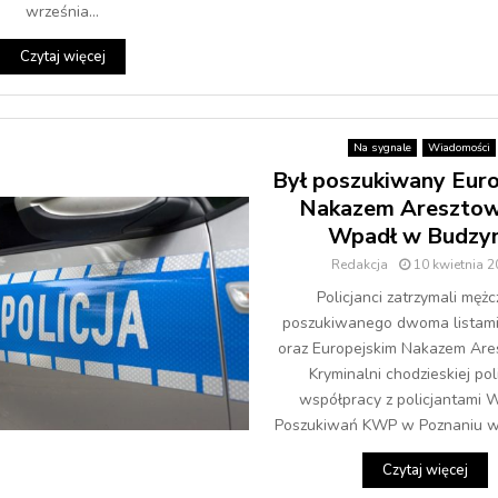
września...
Czytaj więcej
Na sygnale
Wiadomości
Był poszukiwany Eur
Nakazem Aresztow
Wpadł w Budzyn
Redakcja
10 kwietnia 
Policjanci zatrzymali męż
poszukiwanego dwoma listami
oraz Europejskim Nakazem Are
Kryminalni chodzieskiej pol
współpracy z policjantami 
Poszukiwań KWP w Poznaniu w 
Czytaj więcej