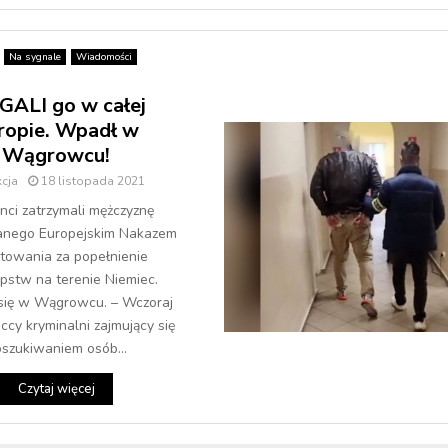
Na sygnale
Wiadomości
GALI go w całej
ropie. Wpadł w
Wągrowcu!
cja
18 listopada 2021
anci zatrzymali mężczyznę
anego Europejskim Nakazem
towania za popełnienie
ępstw na terenie Niemiec.
się w Wągrowcu. – Wczoraj
cy kryminalni zajmujący się
szukiwaniem osób...
Czytaj więcej