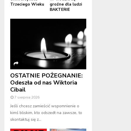
Trzeciego Wieku
groźne dla ludzi
BAKTERIE
OSTATNIE POŻEGNANIE:
Odeszła od nas Wiktoria
Cibail
7 sierpnia 2026
Jeśli chcesz zamieścić wspomnienie o
kimś bliskim, kto odszedł na zawsze, to
skontaktuj się z...