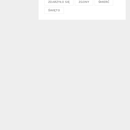
ZDARZYŁO SIĘ
ZGONY
ŚMIERĆ
ŚWIĘTO