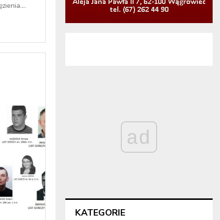
ienia....
ad
KATEGORIE