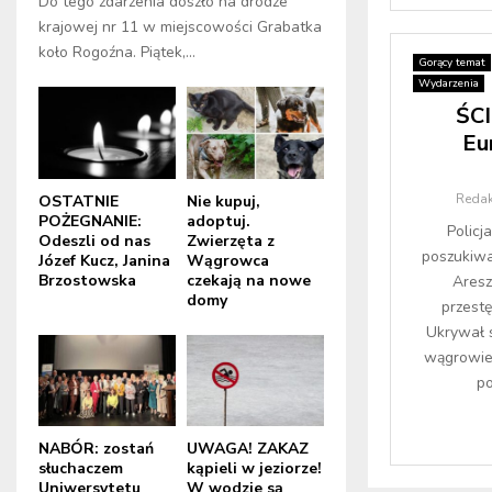
Do tego zdarzenia doszło na drodze
krajowej nr 11 w miejscowości Grabatka
koło Rogoźna. Piątek,...
Gorący temat
Wydarzenia
ŚCI
Eu
Redak
OSTATNIE
Nie kupuj,
POŻEGNANIE:
adoptuj.
Policj
Odeszli od nas
Zwierzęta z
poszukiw
Józef Kucz, Janina
Wągrowca
Brzostowska
czekają na nowe
Aresz
domy
przest
Ukrywał 
wągrowiec
po
NABÓR: zostań
UWAGA! ZAKAZ
słuchaczem
kąpieli w jeziorze!
Uniwersytetu
W wodzie są