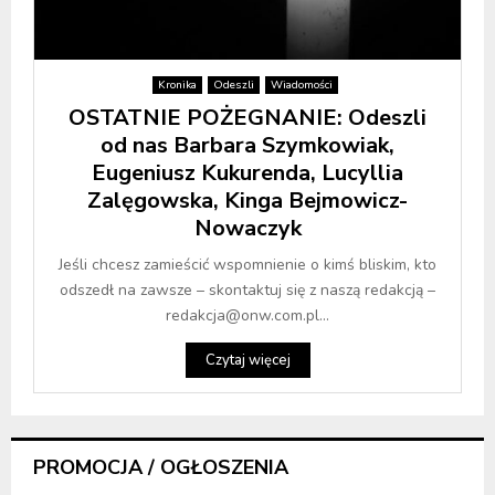
Kronika
Odeszli
Wiadomości
OSTATNIE POŻEGNANIE: Odeszli
od nas Barbara Szymkowiak,
Eugeniusz Kukurenda, Lucyllia
Zalęgowska, Kinga Bejmowicz-
Nowaczyk
Jeśli chcesz zamieścić wspomnienie o kimś bliskim, kto
odszedł na zawsze – skontaktuj się z naszą redakcją –
redakcja@onw.com.pl...
Czytaj więcej
PROMOCJA / OGŁOSZENIA