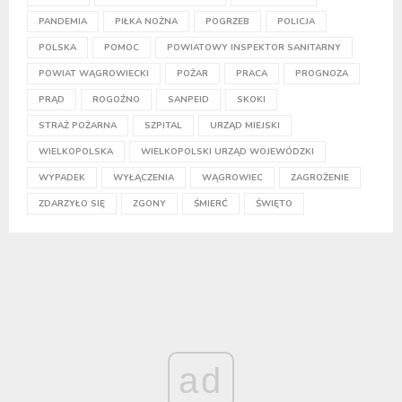
PANDEMIA
PIŁKA NOŻNA
POGRZEB
POLICJA
POLSKA
POMOC
POWIATOWY INSPEKTOR SANITARNY
POWIAT WĄGROWIECKI
POŻAR
PRACA
PROGNOZA
PRĄD
ROGOŹNO
SANPEID
SKOKI
STRAŻ POŻARNA
SZPITAL
URZĄD MIEJSKI
WIELKOPOLSKA
WIELKOPOLSKI URZĄD WOJEWÓDZKI
WYPADEK
WYŁĄCZENIA
WĄGROWIEC
ZAGROŻENIE
ZDARZYŁO SIĘ
ZGONY
ŚMIERĆ
ŚWIĘTO
ad