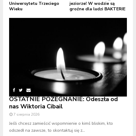
Uniwersytetu Trzeciego
jeziorze! W wodzie są
Wieku
groźne dla ludzi BAKTERIE
OSTATNIE POŻEGNANIE: Odeszła od
nas Wiktoria Cibail
7 sierpnia 2026
Jeśli chcesz zamieścić wspomnienie o kimś bliskim, kto
odszedł na zawsze, to skontaktuj się z...