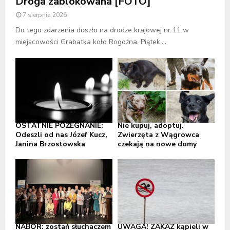
Droga zablokowana [FOTO]
7 sierpnia 2026
Do tego zdarzenia doszło na drodze krajowej nr 11 w
miejscowości Grabatka koło Rogoźna. Piątek,...
OSTATNIE POŻEGNANIE:
Nie kupuj, adoptuj.
Odeszli od nas Józef Kucz,
Zwierzęta z Wągrowca
Janina Brzostowska
czekają na nowe domy
NABÓR: zostań słuchaczem
UWAGA! ZAKAZ kąpieli w