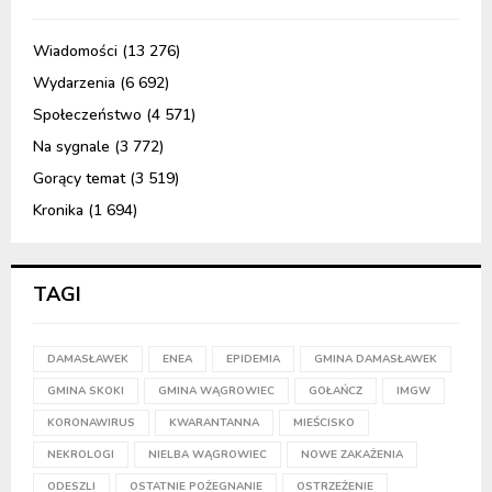
Wiadomości
(13 276)
Wydarzenia
(6 692)
Społeczeństwo
(4 571)
Na sygnale
(3 772)
Gorący temat
(3 519)
Kronika
(1 694)
TAGI
DAMASŁAWEK
ENEA
EPIDEMIA
GMINA DAMASŁAWEK
GMINA SKOKI
GMINA WĄGROWIEC
GOŁAŃCZ
IMGW
KORONAWIRUS
KWARANTANNA
MIEŚCISKO
NEKROLOGI
NIELBA WĄGROWIEC
NOWE ZAKAŻENIA
ODESZLI
OSTATNIE POŻEGNANIE
OSTRZEŻENIE