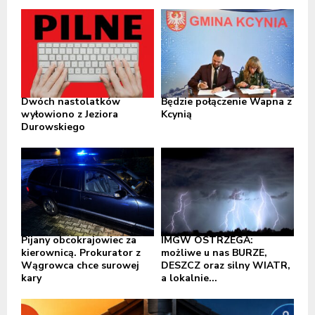
Dwóch nastolatków
Będzie połączenie Wapna z
wyłowiono z Jeziora
Kcynią
Durowskiego
Pijany obcokrajowiec za
IMGW OSTRZEGA:
kierownicą. Prokurator z
możliwe u nas BURZE,
Wągrowca chce surowej
DESZCZ oraz silny WIATR,
kary
a lokalnie...