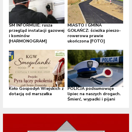
SM INFORMUJE: rusza
MIASTO I GMINA
przegląd instalacji gazowej
GOŁAŃCZ: ścieżka pieszo-
i kominów
rowerowa prawie
[HARMONOGRAM]
ukończona [FOTO]
Koło Gospodyń Wiejskich z
POLICJA podsumowuje
dotacją od marszałka
lipiec na naszych drogach.
Śmierć, wypadki i pijani