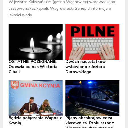
W jeziorze Kaliszańskim (gmina Wągrowiec) wprowadzono
czasowy zakaz kąpieli. Wągrowiecki Sanepid informuje o
jakości wody...
OSTATNIE POŻEGNANIE:
Dwóch nastolatków
Odeszła od nas Wiktoria
wyłowiono z Jeziora
Cibail
Durowskiego
Będzie połączenie Wapna z
Pijany obcokrajowiec za
Kcynią
kierownicą. Prokurator z