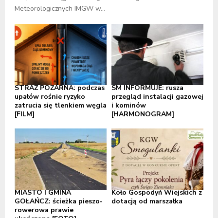
Meteorologicznych IMGW w...
STRAŻ POŻARNA: podczas
SM INFORMUJE: rusza
upałów rośnie ryzyko
przegląd instalacji gazowej
zatrucia się tlenkiem węgla
i kominów
[FILM]
[HARMONOGRAM]
MIASTO I GMINA
Koło Gospodyń Wiejskich z
GOŁAŃCZ: ścieżka pieszo-
dotacją od marszałka
rowerowa prawie