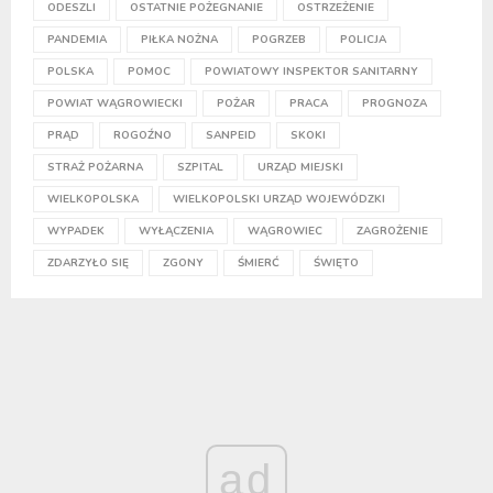
ODESZLI
OSTATNIE POŻEGNANIE
OSTRZEŻENIE
PANDEMIA
PIŁKA NOŻNA
POGRZEB
POLICJA
POLSKA
POMOC
POWIATOWY INSPEKTOR SANITARNY
POWIAT WĄGROWIECKI
POŻAR
PRACA
PROGNOZA
PRĄD
ROGOŹNO
SANPEID
SKOKI
STRAŻ POŻARNA
SZPITAL
URZĄD MIEJSKI
WIELKOPOLSKA
WIELKOPOLSKI URZĄD WOJEWÓDZKI
WYPADEK
WYŁĄCZENIA
WĄGROWIEC
ZAGROŻENIE
ZDARZYŁO SIĘ
ZGONY
ŚMIERĆ
ŚWIĘTO
ad