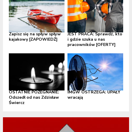
Zapisz się na spływ spływ
JEST PRACA: Sprawdź, kto
kajakowy [ZAPOWIEDŹ]
i gdzie szuka u nas
pracowników [OFERTY]
OSTATNIE POŻEGNANIE:
IMGW OSTRZEGA: UPAŁY
Odszedł od nas Zdzisław
wracają
Świercz