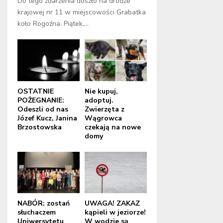
Do tego zdarzenia doszło na drodze
krajowej nr 11 w miejscowości Grabatka
koło Rogoźna. Piątek,...
OSTATNIE
Nie kupuj,
POŻEGNANIE:
adoptuj.
Odeszli od nas
Zwierzęta z
Józef Kucz, Janina
Wągrowca
Brzostowska
czekają na nowe
domy
NABÓR: zostań
UWAGA! ZAKAZ
słuchaczem
kąpieli w jeziorze!
Uniwersytetu
W wodzie są