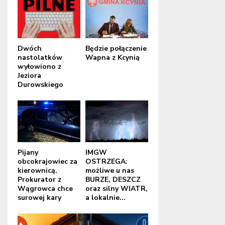
Dwóch
Będzie połączenie
nastolatków
Wapna z Kcynią
wyłowiono z
Jeziora
Durowskiego
Pijany
IMGW
obcokrajowiec za
OSTRZEGA:
kierownicą.
możliwe u nas
Prokurator z
BURZE, DESZCZ
Wągrowca chce
oraz silny WIATR,
surowej kary
a lokalnie...