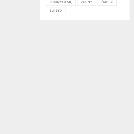
ZDARZYŁO SIĘ
ZGONY
ŚMIERĆ
ŚWIĘTO