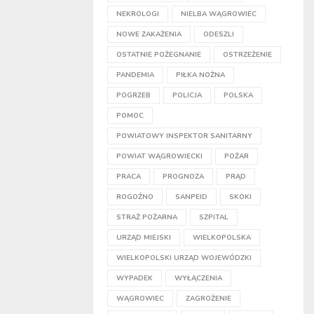
NEKROLOGI
NIELBA WĄGROWIEC
NOWE ZAKAŻENIA
ODESZLI
OSTATNIE POŻEGNANIE
OSTRZEŻENIE
PANDEMIA
PIŁKA NOŻNA
POGRZEB
POLICJA
POLSKA
POMOC
POWIATOWY INSPEKTOR SANITARNY
POWIAT WĄGROWIECKI
POŻAR
PRACA
PROGNOZA
PRĄD
ROGOŹNO
SANPEID
SKOKI
STRAŻ POŻARNA
SZPITAL
URZĄD MIEJSKI
WIELKOPOLSKA
WIELKOPOLSKI URZĄD WOJEWÓDZKI
WYPADEK
WYŁĄCZENIA
WĄGROWIEC
ZAGROŻENIE