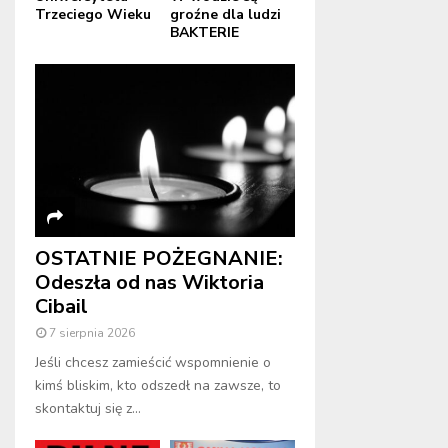
Trzeciego Wieku
groźne dla ludzi
BAKTERIE
OSTATNIE POŻEGNANIE:
Odeszła od nas Wiktoria
Cibail
7 sierpnia 2026
Jeśli chcesz zamieścić wspomnienie o
kimś bliskim, kto odszedł na zawsze, to
skontaktuj się z...