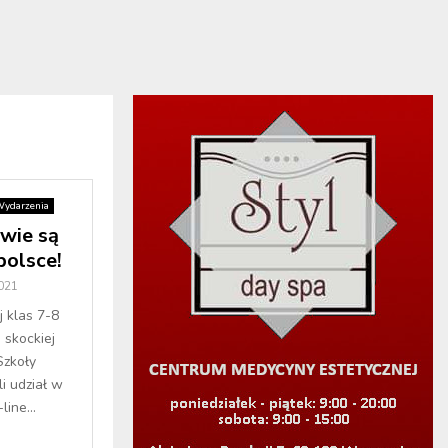
ydarzenia
wie są
olsce!
2021
j klas 7-8
 skockiej
Szkoły
 udział w
ine...