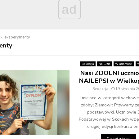
ad
eksperymenty
enty
Edukacja
Na luzie
Wiadomości
W
Nasi ZDOLNI ucznio
NAJLEPSI w Wielkop
Redakcja
19 stycznia 
I miejsce w kategorii wiekowe
zdobył Ziemowit Przywarty ze
podstawówki. Uczniowie 
Podstawowej w Skokach wzięli
drugiej edycji konkursu on-l