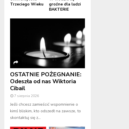
Trzeciego Wieku
groźne dla ludzi
BAKTERIE
OSTATNIE POŻEGNANIE:
Odeszła od nas Wiktoria
Cibail
7 sierpnia 2026
Jeśli chcesz zamieścić wspomnienie o
kimś bliskim, kto odszedł na zawsze, to
skontaktuj się z...