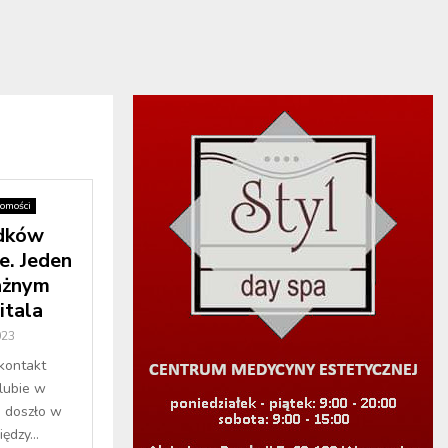
omości
adków
e. Jeden
ażnym
itala
023
 kontakt
lubie w
a doszło w
ędzy...