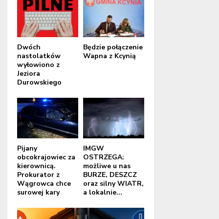
Dwóch
Będzie połączenie
nastolatków
Wapna z Kcynią
wyłowiono z
Jeziora
Durowskiego
Pijany
IMGW
obcokrajowiec za
OSTRZEGA:
kierownicą.
możliwe u nas
Prokurator z
BURZE, DESZCZ
Wągrowca chce
oraz silny WIATR,
surowej kary
a lokalnie...