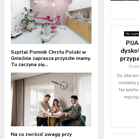
Na sygna
PIJA
dyskot
Szpital Pomnik Chrztu Polski w
przyp
Gnieźnie zaprasza przyszłe mamy.
Tu zaczyna się...
Redak
Do zdarzen
niedzielę
Na telefo
mężczyz
Na co zwrócić uwagę przy