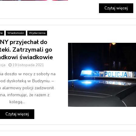
Czytaj więcej
le
Wiadomości
Wydarzenia
NY przyjechał do
eki. Zatrzymali go
adkowi świadkowie
cja
19 listopada 2021
ia doszło w nocy z soboty na
 pod dyskoteką w Budzyniu. –
n alarmowy policji zadzwonił
na, informując, że razem z
kolegą...
Czytaj więcej