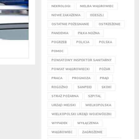
NEKROLOGI
NIELBA WĄGROWIEC
NOWE ZAKAŻENIA
ODESZLI
OSTATNIE POŻEGNANIE
OSTRZEŻENIE
PANDEMIA
PIŁKA NOŻNA
POGRZEB
POLICJA
POLSKA
POMOC
POWIATOWY INSPEKTOR SANITARNY
POWIAT WĄGROWIECKI
POŻAR
PRACA
PROGNOZA
PRĄD
ROGOŹNO
SANPEID
SKOKI
STRAŻ POŻARNA
SZPITAL
URZĄD MIEJSKI
WIELKOPOLSKA
WIELKOPOLSKI URZĄD WOJEWÓDZKI
WYPADEK
WYŁĄCZENIA
WĄGROWIEC
ZAGROŻENIE