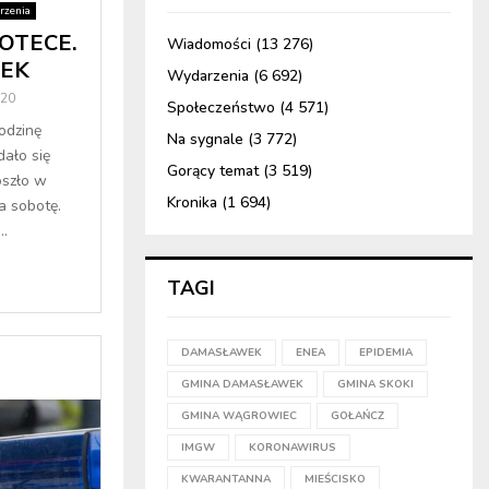
rzenia
OTECE.
Wiadomości
(13 276)
TEK
Wydarzenia
(6 692)
020
Społeczeństwo
(4 571)
odzinę
Na sygnale
(3 772)
dało się
Gorący temat
(3 519)
oszło w
Kronika
(1 694)
a sobotę.
..
TAGI
DAMASŁAWEK
ENEA
EPIDEMIA
GMINA DAMASŁAWEK
GMINA SKOKI
GMINA WĄGROWIEC
GOŁAŃCZ
IMGW
KORONAWIRUS
KWARANTANNA
MIEŚCISKO