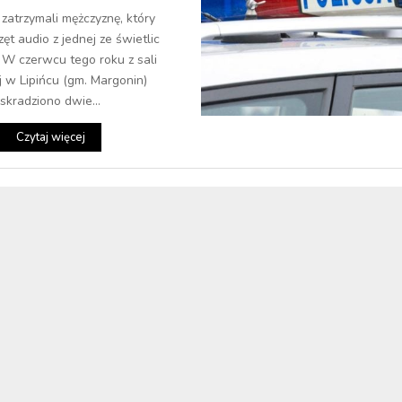
i zatrzymali mężczyznę, który
zęt audio z jednej ze świetlic
. W czerwcu tego roku z sali
j w Lipińcu (gm. Margonin)
skradziono dwie...
Czytaj więcej