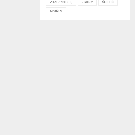
ZDARZYŁO SIĘ
ZGONY
ŚMIERĆ
ŚWIĘTO