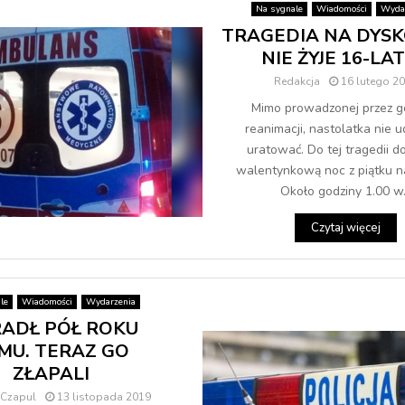
Na sygnale
Wiadomości
Wyda
TRAGEDIA NA DYSK
NIE ŻYJE 16-LA
Redakcja
16 lutego 2
Mimo prowadzonej przez g
reanimacji, nastolatka nie u
uratować. Do tej tragedii d
walentynkową noc z piątku n
Około godziny 1.00 w.
Czytaj więcej
le
Wiadomości
Wydarzenia
ADŁ PÓŁ ROKU
MU. TERAZ GO
ZŁAPALI
 Czapul
13 listopada 2019