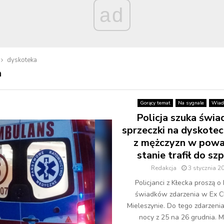
ad
dyskoteka
a
Gorący temat
Na sygnale
Wiad
Policja szuka świ
sprzeczki na dyskotec
z mężczyzn w pow
stanie trafił do szp
Redakcja
3 stycznia 2
Policjanci z Kłecka proszą o
świadków zdarzenia w Ex C
Mieleszynie. Do tego zdarzeni
nocy z 25 na 26 grudnia. Mi