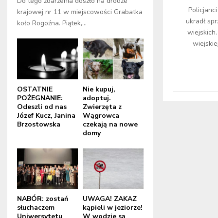
Do tego zdarzenia doszło na drodze
Policjanc
krajowej nr 11 w miejscowości Grabatka
ukradł spr
koło Rogoźna. Piątek,...
wiejskich
wiejskie
OSTATNIE
Nie kupuj,
POŻEGNANIE:
adoptuj.
Odeszli od nas
Zwierzęta z
Józef Kucz, Janina
Wągrowca
Brzostowska
czekają na nowe
domy
NABÓR: zostań
UWAGA! ZAKAZ
słuchaczem
kąpieli w jeziorze!
Uniwersytetu
W wodzie są