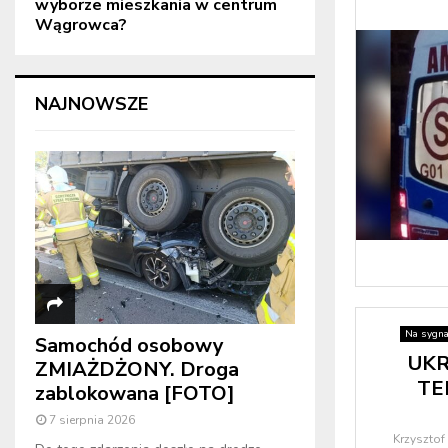
wyborze mieszkania w centrum
Wągrowca?
NAJNOWSZE
Na sygna
Samochód osobowy
UKR
ZMIAŻDŻONY. Droga
TE
zablokowana [FOTO]
7 sierpnia 2026
Krzysztof