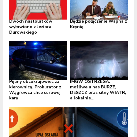
Dwóch nastolatków
Będzie połączenie Wapna z
wyłowiono z Jeziora
Kcynią
Durowskiego
Pijany obcokrajowiec za
IMGW OSTRZEGA:
kierownicą. Prokurator z
możliwe u nas BURZE,
Wągrowca chce surowej
DESZCZ oraz silny WIATR,
kary
a lokalnie...