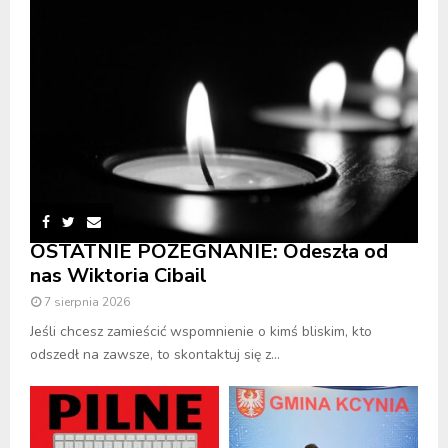
OSTATNIE POŻEGNANIE: Odeszła od
nas Wiktoria Cibail
7 sierpnia 2026
Jeśli chcesz zamieścić wspomnienie o kimś bliskim, kto
odszedł na zawsze, to skontaktuj się z...