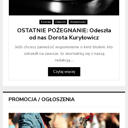
Kronika
Odeszli
Wiadomości
OSTATNIE POŻEGNANIE: Odeszła
od nas Dorota Kuryłowicz
Jeśli chcesz zamieścić wspomnienie o kimś bliskim, kto
odszedł na zawsze, to skontaktuj się z naszą
redakcją....
Czytaj więcej
PROMOCJA / OGŁOSZENIA