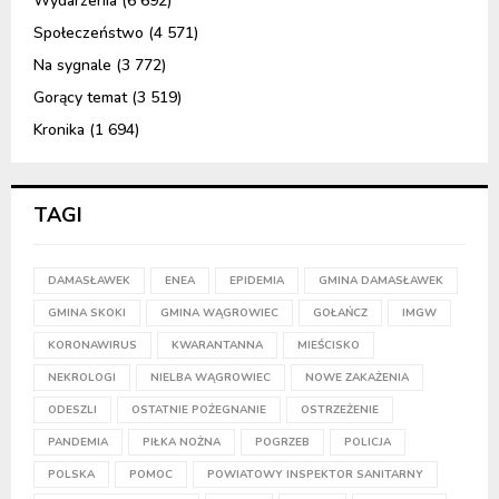
Wydarzenia
(6 692)
Społeczeństwo
(4 571)
Na sygnale
(3 772)
Gorący temat
(3 519)
Kronika
(1 694)
TAGI
DAMASŁAWEK
ENEA
EPIDEMIA
GMINA DAMASŁAWEK
GMINA SKOKI
GMINA WĄGROWIEC
GOŁAŃCZ
IMGW
KORONAWIRUS
KWARANTANNA
MIEŚCISKO
NEKROLOGI
NIELBA WĄGROWIEC
NOWE ZAKAŻENIA
ODESZLI
OSTATNIE POŻEGNANIE
OSTRZEŻENIE
PANDEMIA
PIŁKA NOŻNA
POGRZEB
POLICJA
POLSKA
POMOC
POWIATOWY INSPEKTOR SANITARNY