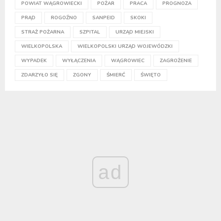
POWIAT WĄGROWIECKI
POŻAR
PRACA
PROGNOZA
PRĄD
ROGOŹNO
SANPEID
SKOKI
STRAŻ POŻARNA
SZPITAL
URZĄD MIEJSKI
WIELKOPOLSKA
WIELKOPOLSKI URZĄD WOJEWÓDZKI
WYPADEK
WYŁĄCZENIA
WĄGROWIEC
ZAGROŻENIE
ZDARZYŁO SIĘ
ZGONY
ŚMIERĆ
ŚWIĘTO
ad