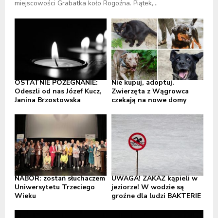
miejscowości Grabatka koło Rogoźna. Piątek,...
OSTATNIE POŻEGNANIE:
Nie kupuj, adoptuj.
Odeszli od nas Józef Kucz,
Zwierzęta z Wągrowca
Janina Brzostowska
czekają na nowe domy
NABÓR: zostań słuchaczem
UWAGA! ZAKAZ kąpieli w
Uniwersytetu Trzeciego
jeziorze! W wodzie są
Wieku
groźne dla ludzi BAKTERIE