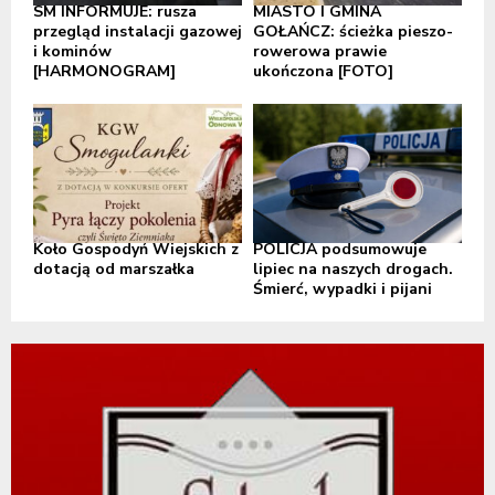
SM INFORMUJE: rusza
MIASTO I GMINA
przegląd instalacji gazowej
GOŁAŃCZ: ścieżka pieszo-
i kominów
rowerowa prawie
[HARMONOGRAM]
ukończona [FOTO]
Koło Gospodyń Wiejskich z
POLICJA podsumowuje
dotacją od marszałka
lipiec na naszych drogach.
Śmierć, wypadki i pijani