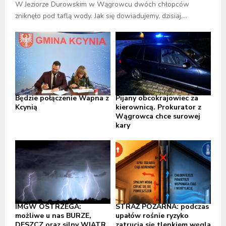
W Jeziorze Durowskim w Wągrowcu dwóch chłopców
zniknęło pod taflą wody. Jak się dowiadujemy, dzisiaj,...
Będzie połączenie Wapna z
Pijany obcokrajowiec za
Kcynią
kierownicą. Prokurator z
Wągrowca chce surowej
kary
IMGW OSTRZEGA:
STRAŻ POŻARNA: podczas
możliwe u nas BURZE,
upałów rośnie ryzyko
DESZCZ oraz silny WIATR,
zatrucia się tlenkiem węgla