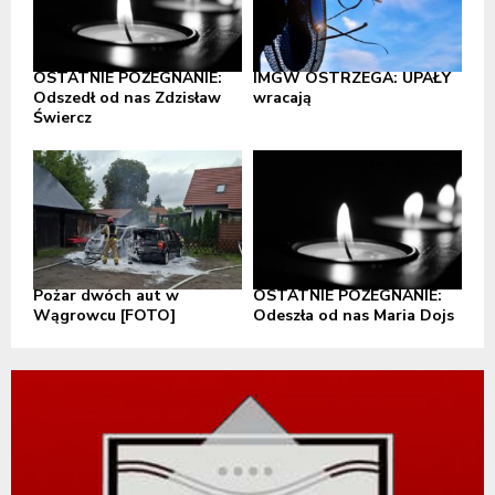
OSTATNIE POŻEGNANIE:
IMGW OSTRZEGA: UPAŁY
Odszedł od nas Zdzisław
wracają
Świercz
Pożar dwóch aut w
OSTATNIE POŻEGNANIE:
Wągrowcu [FOTO]
Odeszła od nas Maria Dojs