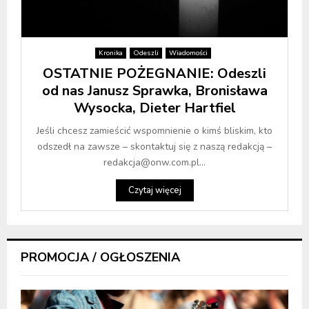
Kronika
Odeszli
Wiadomości
OSTATNIE POŻEGNANIE: Odeszli
od nas Janusz Sprawka, Bronisława
Wysocka, Dieter Hartfiel
Jeśli chcesz zamieścić wspomnienie o kimś bliskim, kto
odszedł na zawsze – skontaktuj się z naszą redakcją –
redakcja@onw.com.pl...
Czytaj więcej
PROMOCJA / OGŁOSZENIA