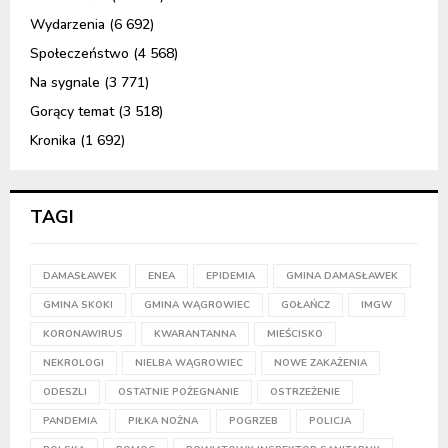
Wydarzenia
(6 692)
Społeczeństwo
(4 568)
Na sygnale
(3 771)
Gorący temat
(3 518)
Kronika
(1 692)
TAGI
DAMASŁAWEK
ENEA
EPIDEMIA
GMINA DAMASŁAWEK
GMINA SKOKI
GMINA WĄGROWIEC
GOŁAŃCZ
IMGW
KORONAWIRUS
KWARANTANNA
MIEŚCISKO
NEKROLOGI
NIELBA WĄGROWIEC
NOWE ZAKAŻENIA
ODESZLI
OSTATNIE POŻEGNANIE
OSTRZEŻENIE
PANDEMIA
PIŁKA NOŻNA
POGRZEB
POLICJA