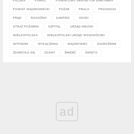
POLSKA
POMOC
POWIATOWY INSPEKTOR SANITARNY
POWIAT WĄGROWIECKI
POŻAR
PRACA
PROGNOZA
PRĄD
ROGOŹNO
SANPEID
SKOKI
STRAŻ POŻARNA
SZPITAL
URZĄD MIEJSKI
WIELKOPOLSKA
WIELKOPOLSKI URZĄD WOJEWÓDZKI
WYPADEK
WYŁĄCZENIA
WĄGROWIEC
ZAGROŻENIE
ZDARZYŁO SIĘ
ZGONY
ŚMIERĆ
ŚWIĘTO
ad