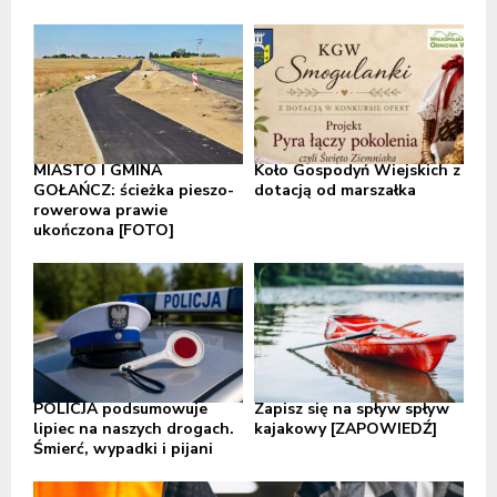
MIASTO I GMINA
Koło Gospodyń Wiejskich z
GOŁAŃCZ: ścieżka pieszo-
dotacją od marszałka
rowerowa prawie
ukończona [FOTO]
POLICJA podsumowuje
Zapisz się na spływ spływ
lipiec na naszych drogach.
kajakowy [ZAPOWIEDŹ]
Śmierć, wypadki i pijani