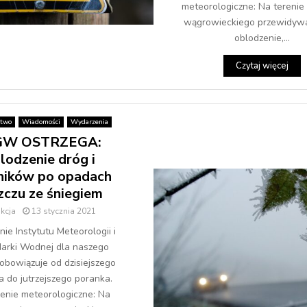
meteorologiczne: Na terenie
wągrowieckiego przewidywa
oblodzenie,...
Czytaj więcej
stwo
Wiadomości
Wydarzenia
GW OSTRZEGA:
lodzenie dróg i
ników po opadach
zczu ze śniegiem
kcja
13 stycznia 2021
ie Instytutu Meteorologii i
arki Wodnej dla naszego
obowiązuje od dzisiejszego
a do jutrzejszego poranka.
enie meteorologiczne: Na