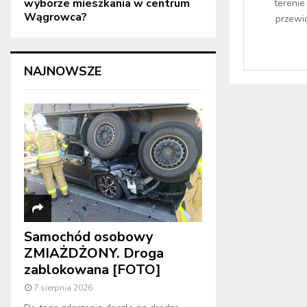
wyborze mieszkania w centrum
tereni
Wągrowca?
przewid
NAJNOWSZE
Samochód osobowy
ZMIAŻDŻONY. Droga
zablokowana [FOTO]
7 sierpnia 2026