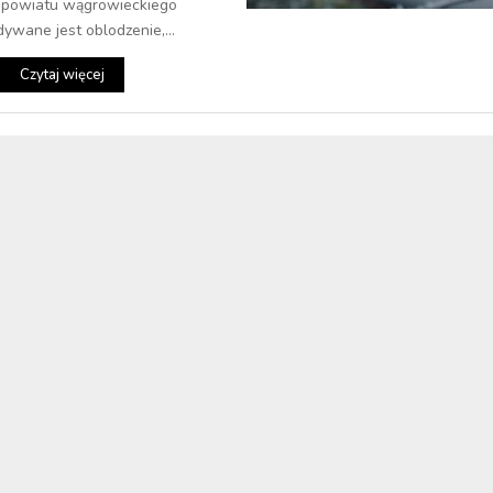
e powiatu wągrowieckiego
ywane jest oblodzenie,...
Czytaj więcej