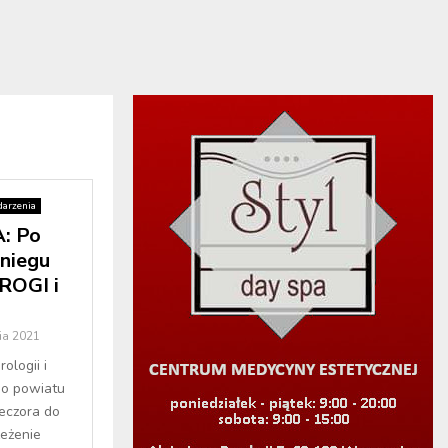
arzenia
: Po
niegu
OGI i
ia 2021
ologii i
go powiatu
ieczora do
zeżenie