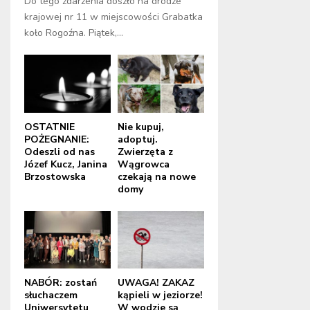
Do tego zdarzenia doszło na drodze
krajowej nr 11 w miejscowości Grabatka
koło Rogoźna. Piątek,...
OSTATNIE
Nie kupuj,
POŻEGNANIE:
adoptuj.
Odeszli od nas
Zwierzęta z
Józef Kucz, Janina
Wągrowca
Brzostowska
czekają na nowe
domy
NABÓR: zostań
UWAGA! ZAKAZ
słuchaczem
kąpieli w jeziorze!
Uniwersytetu
W wodzie są