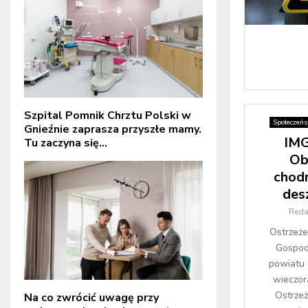
Szpital Pomnik Chrztu Polski w
Społeczeń
Gnieźnie zaprasza przyszłe mamy.
IM
Tu zaczyna się...
Ob
chod
des
Reda
Ostrzeżen
Gospod
powiatu 
wieczor
Ostrzeż
Na co zwrócić uwagę przy