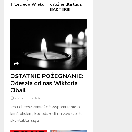
Trzeciego Wieku
groźne dla ludzi
BAKTERIE
OSTATNIE POŻEGNANIE:
Odeszła od nas Wiktoria
Cibail
7 sierpnia 2026
Jeśli chcesz zamieścić wspomnienie o
kimś bliskim, kto odszedł na zawsze, to
skontaktuj się z...