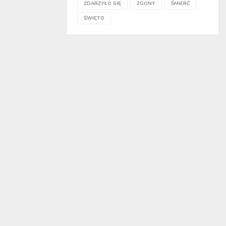
ZDARZYŁO SIĘ
ZGONY
ŚMIERĆ
ŚWIĘTO