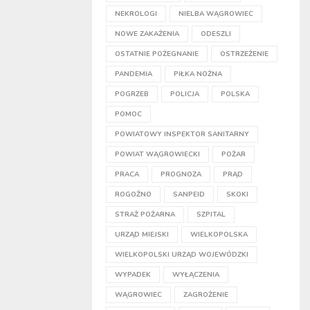
NEKROLOGI
NIELBA WĄGROWIEC
NOWE ZAKAŻENIA
ODESZLI
OSTATNIE POŻEGNANIE
OSTRZEŻENIE
PANDEMIA
PIŁKA NOŻNA
POGRZEB
POLICJA
POLSKA
POMOC
POWIATOWY INSPEKTOR SANITARNY
POWIAT WĄGROWIECKI
POŻAR
PRACA
PROGNOZA
PRĄD
ROGOŹNO
SANPEID
SKOKI
STRAŻ POŻARNA
SZPITAL
URZĄD MIEJSKI
WIELKOPOLSKA
WIELKOPOLSKI URZĄD WOJEWÓDZKI
WYPADEK
WYŁĄCZENIA
WĄGROWIEC
ZAGROŻENIE