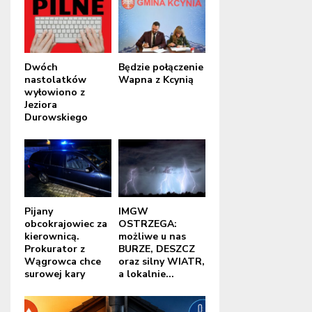
Dwóch
Będzie połączenie
nastolatków
Wapna z Kcynią
wyłowiono z
Jeziora
Durowskiego
Pijany
IMGW
obcokrajowiec za
OSTRZEGA:
kierownicą.
możliwe u nas
Prokurator z
BURZE, DESZCZ
Wągrowca chce
oraz silny WIATR,
surowej kary
a lokalnie...