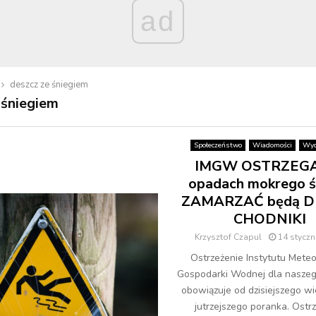
ad
deszcz ze śniegiem
 śniegiem
Społeczeństwo
Wiadomości
Wyd
IMGW OSTRZEGA
opadach mokrego ś
ZAMARZAĆ będą DR
CHODNIKI
Krzysztof Czapul
14 styczn
Ostrzeżenie Instytutu Meteor
Gospodarki Wodnej dla nasze
obowiązuje od dzisiejszego w
jutrzejszego poranka. Ostr