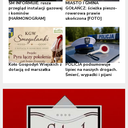
SM INFORMUJE: rusza
MIASTO I GMINA
przegląd instalacji gazowej
GOŁAŃCZ: ścieżka pieszo-
i kominów
rowerowa prawie
[HARMONOGRAM]
ukończona [FOTO]
Koło Gospodyń Wiejskich z
POLICJA podsumowuje
dotacją od marszałka
lipiec na naszych drogach.
Śmierć, wypadki i pijani