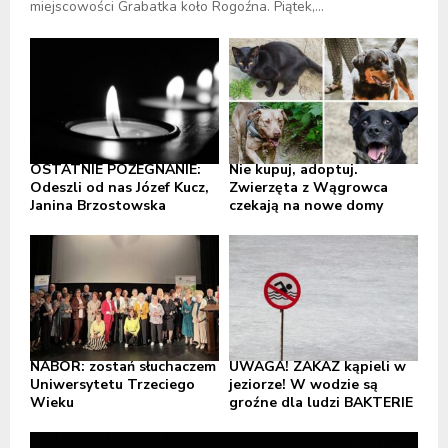
miejscowości Grabatka koło Rogoźna. Piątek,...
OSTATNIE POŻEGNANIE:
Nie kupuj, adoptuj.
Odeszli od nas Józef Kucz,
Zwierzęta z Wągrowca
Janina Brzostowska
czekają na nowe domy
NABÓR: zostań słuchaczem
UWAGA! ZAKAZ kąpieli w
Uniwersytetu Trzeciego
jeziorze! W wodzie są
Wieku
groźne dla ludzi BAKTERIE