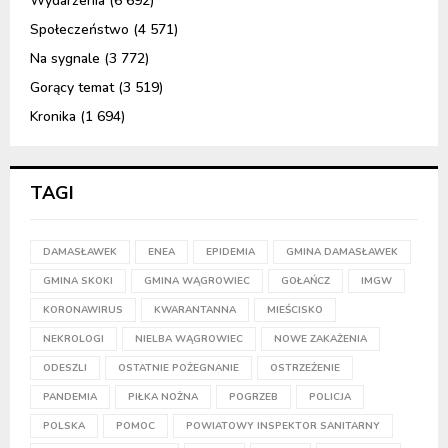
Wydarzenia
(6 692)
Społeczeństwo
(4 571)
Na sygnale
(3 772)
Gorący temat
(3 519)
Kronika
(1 694)
TAGI
DAMASŁAWEK
ENEA
EPIDEMIA
GMINA DAMASŁAWEK
GMINA SKOKI
GMINA WĄGROWIEC
GOŁAŃCZ
IMGW
KORONAWIRUS
KWARANTANNA
MIEŚCISKO
NEKROLOGI
NIELBA WĄGROWIEC
NOWE ZAKAŻENIA
ODESZLI
OSTATNIE POŻEGNANIE
OSTRZEŻENIE
PANDEMIA
PIŁKA NOŻNA
POGRZEB
POLICJA
POLSKA
POMOC
POWIATOWY INSPEKTOR SANITARNY