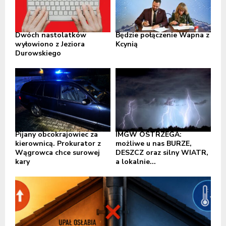
Dwóch nastolatków
Będzie połączenie Wapna z
wyłowiono z Jeziora
Kcynią
Durowskiego
Pijany obcokrajowiec za
IMGW OSTRZEGA:
kierownicą. Prokurator z
możliwe u nas BURZE,
Wągrowca chce surowej
DESZCZ oraz silny WIATR,
kary
a lokalnie...