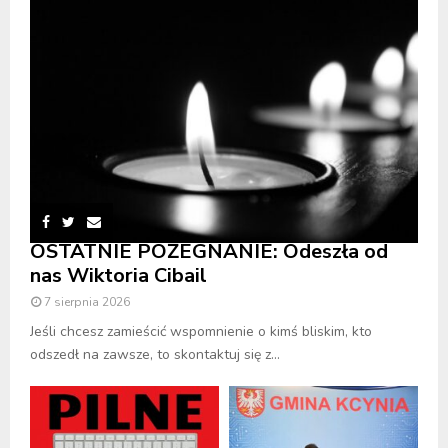
OSTATNIE POŻEGNANIE: Odeszła od
nas Wiktoria Cibail
7 sierpnia 2026
Jeśli chcesz zamieścić wspomnienie o kimś bliskim, kto
odszedł na zawsze, to skontaktuj się z...