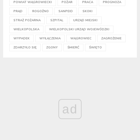
POWIAT WĄGROWIECKI
POŻAR
PRACA
PROGNOZA
PRĄD
ROGOŹNO
SANPEID
SKOKI
STRAŻ POŻARNA
SZPITAL
URZĄD MIEJSKI
WIELKOPOLSKA
WIELKOPOLSKI URZĄD WOJEWÓDZKI
WYPADEK
WYŁĄCZENIA
WĄGROWIEC
ZAGROŻENIE
ZDARZYŁO SIĘ
ZGONY
ŚMIERĆ
ŚWIĘTO
ad