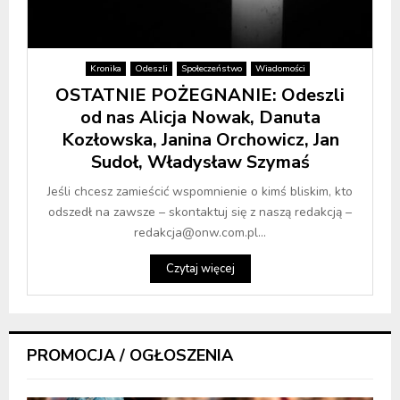
Kronika
Odeszli
Społeczeństwo
Wiadomości
OSTATNIE POŻEGNANIE: Odeszli
od nas Alicja Nowak, Danuta
Kozłowska, Janina Orchowicz, Jan
Sudoł, Władysław Szymaś
Jeśli chcesz zamieścić wspomnienie o kimś bliskim, kto
odszedł na zawsze – skontaktuj się z naszą redakcją –
redakcja@onw.com.pl...
Czytaj więcej
PROMOCJA / OGŁOSZENIA