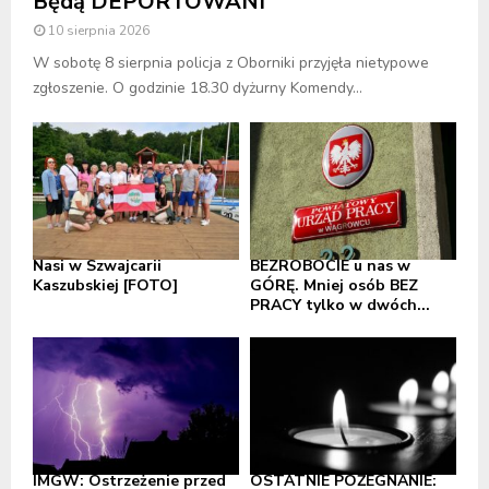
Będą DEPORTOWANI
10 sierpnia 2026
W sobotę 8 sierpnia policja z Oborniki przyjęła nietypowe
zgłoszenie. O godzinie 18.30 dyżurny Komendy...
Nasi w Szwajcarii
BEZROBOCIE u nas w
Kaszubskiej [FOTO]
GÓRĘ. Mniej osób BEZ
PRACY tylko w dwóch...
IMGW: Ostrzeżenie przed
OSTATNIE POŻEGNANIE: