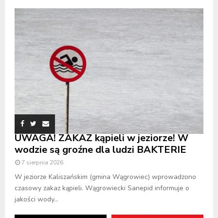
UWAGA! ZAKAZ kąpieli w jeziorze! W
wodzie są groźne dla ludzi BAKTERIE
7 sierpnia 2026
W jeziorze Kaliszańskim (gmina Wągrowiec) wprowadzono
czasowy zakaz kąpieli. Wągrowiecki Sanepid informuje o
jakości wody...