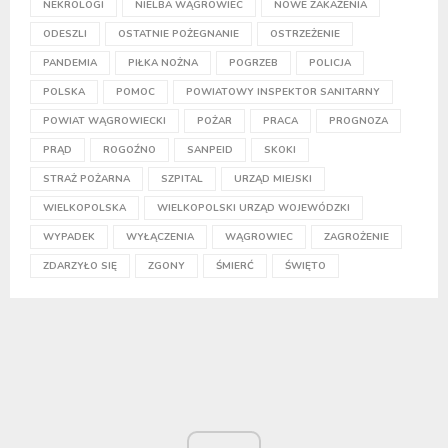
NEKROLOGI
NIELBA WĄGROWIEC
NOWE ZAKAŻENIA
ODESZLI
OSTATNIE POŻEGNANIE
OSTRZEŻENIE
PANDEMIA
PIŁKA NOŻNA
POGRZEB
POLICJA
POLSKA
POMOC
POWIATOWY INSPEKTOR SANITARNY
POWIAT WĄGROWIECKI
POŻAR
PRACA
PROGNOZA
PRĄD
ROGOŹNO
SANPEID
SKOKI
STRAŻ POŻARNA
SZPITAL
URZĄD MIEJSKI
WIELKOPOLSKA
WIELKOPOLSKI URZĄD WOJEWÓDZKI
WYPADEK
WYŁĄCZENIA
WĄGROWIEC
ZAGROŻENIE
ZDARZYŁO SIĘ
ZGONY
ŚMIERĆ
ŚWIĘTO