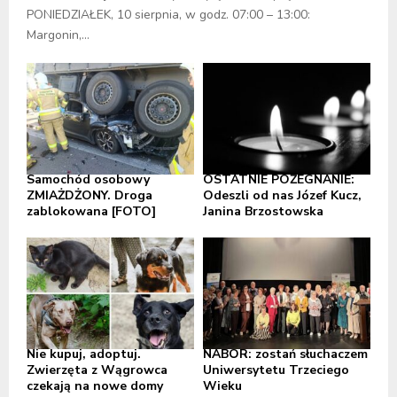
PONIEDZIAŁEK, 10 sierpnia, w godz. 07:00 – 13:00:
Margonin,...
Samochód osobowy
OSTATNIE POŻEGNANIE:
ZMIAŻDŻONY. Droga
Odeszli od nas Józef Kucz,
zablokowana [FOTO]
Janina Brzostowska
Nie kupuj, adoptuj.
NABÓR: zostań słuchaczem
Zwierzęta z Wągrowca
Uniwersytetu Trzeciego
czekają na nowe domy
Wieku