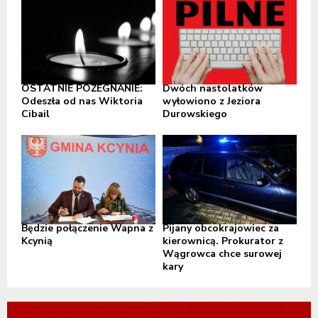
OSTATNIE POŻEGNANIE:
Dwóch nastolatków
Odeszła od nas Wiktoria
wyłowiono z Jeziora
Cibail
Durowskiego
Będzie połączenie Wapna z
Pijany obcokrajowiec za
Kcynią
kierownicą. Prokurator z
Wągrowca chce surowej
kary