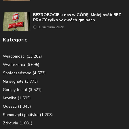
BEZROBOCIE u nas w GÓRĘ. Mniej osób BEZ
PRACY tylko w dwóch gminach
10 sierpnia 2026
Kategorie
Wiadomości
(13 282)
Wydarzenia
(6 695)
Społeczeństwo
(4 573)
Na sygnale
(3 773)
Gorący temat
(3 521)
Kronika
(1 695)
Odeszli
(1 343)
Samorząd i polityka
(1 208)
Zdrowie
(1 031)