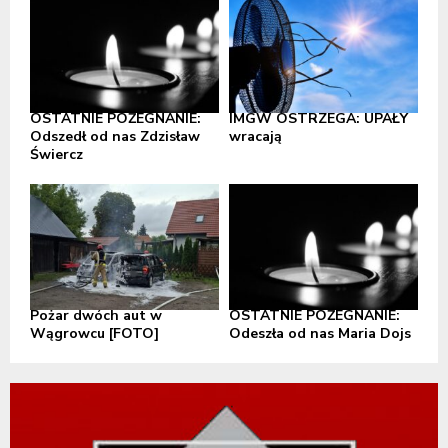
OSTATNIE POŻEGNANIE:
IMGW OSTRZEGA: UPAŁY
Odszedł od nas Zdzisław
wracają
Świercz
Pożar dwóch aut w
OSTATNIE POŻEGNANIE:
Wągrowcu [FOTO]
Odeszła od nas Maria Dojs