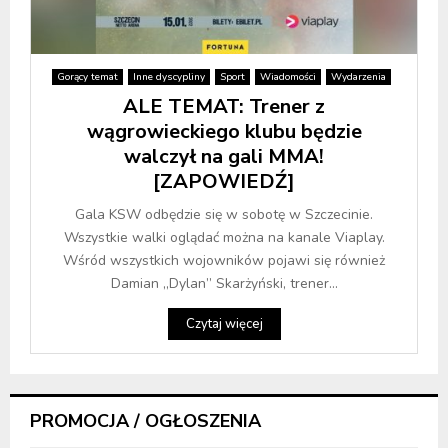
Gorący temat
Inne dyscypliny
Sport
Wiadomości
Wydarzenia
ALE TEMAT: Trener z
wągrowieckiego klubu będzie
walczył na gali MMA!
[ZAPOWIEDŹ]
Gala KSW odbędzie się w sobotę w Szczecinie.
Wszystkie walki oglądać można na kanale Viaplay.
Wśród wszystkich wojowników pojawi się również
Damian „Dylan” Skarżyński, trener...
Czytaj więcej
PROMOCJA / OGŁOSZENIA