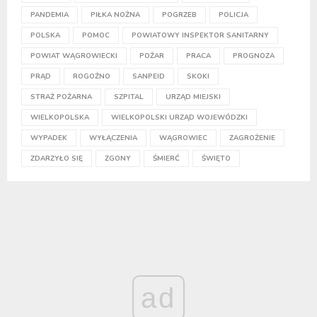
PANDEMIA
PIŁKA NOŻNA
POGRZEB
POLICJA
POLSKA
POMOC
POWIATOWY INSPEKTOR SANITARNY
POWIAT WĄGROWIECKI
POŻAR
PRACA
PROGNOZA
PRĄD
ROGOŹNO
SANPEID
SKOKI
STRAŻ POŻARNA
SZPITAL
URZĄD MIEJSKI
WIELKOPOLSKA
WIELKOPOLSKI URZĄD WOJEWÓDZKI
WYPADEK
WYŁĄCZENIA
WĄGROWIEC
ZAGROŻENIE
ZDARZYŁO SIĘ
ZGONY
ŚMIERĆ
ŚWIĘTO
ad