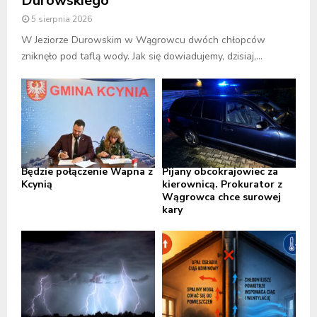
Durowskiego
5 sierpnia 2026
W Jeziorze Durowskim w Wągrowcu dwóch chłopców
zniknęło pod taflą wody. Jak się dowiadujemy, dzisiaj,...
Będzie połączenie Wapna z
Pijany obcokrajowiec za
Kcynią
kierownicą. Prokurator z
Wągrowca chce surowej
kary