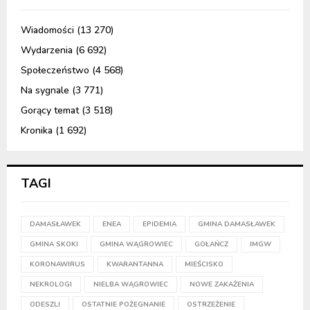
Wiadomości
(13 270)
Wydarzenia
(6 692)
Społeczeństwo
(4 568)
Na sygnale
(3 771)
Gorący temat
(3 518)
Kronika
(1 692)
TAGI
DAMASŁAWEK
ENEA
EPIDEMIA
GMINA DAMASŁAWEK
GMINA SKOKI
GMINA WĄGROWIEC
GOŁAŃCZ
IMGW
KORONAWIRUS
KWARANTANNA
MIEŚCISKO
NEKROLOGI
NIELBA WĄGROWIEC
NOWE ZAKAŻENIA
ODESZLI
OSTATNIE POŻEGNANIE
OSTRZEŻENIE