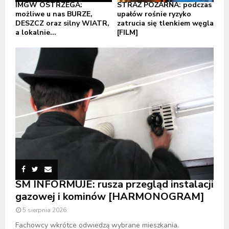
IMGW OSTRZEGA:
STRAŻ POŻARNA: podczas
możliwe u nas BURZE,
upałów rośnie ryzyko
DESZCZ oraz silny WIATR,
zatrucia się tlenkiem węgla
a lokalnie...
[FILM]
SM INFORMUJE: rusza przegląd instalacji
gazowej i kominów [HARMONOGRAM]
5 sierpnia 2026
Fachowcy wkrótce odwiedzą wybrane mieszkania.