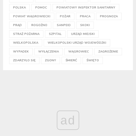
POLSKA
POMOC
POWIATOWY INSPEKTOR SANITARNY
POWIAT WĄGROWIECKI
POŻAR
PRACA
PROGNOZA
PRĄD
ROGOŹNO
SANPEID
SKOKI
STRAŻ POŻARNA
SZPITAL
URZĄD MIEJSKI
WIELKOPOLSKA
WIELKOPOLSKI URZĄD WOJEWÓDZKI
WYPADEK
WYŁĄCZENIA
WĄGROWIEC
ZAGROŻENIE
ZDARZYŁO SIĘ
ZGONY
ŚMIERĆ
ŚWIĘTO
ad