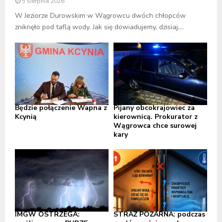
5 sierpnia 2026
W Jeziorze Durowskim w Wągrowcu dwóch chłopców
zniknęło pod taflą wody. Jak się dowiadujemy, dzisiaj,...
Będzie połączenie Wapna z
Pijany obcokrajowiec za
Kcynią
kierownicą. Prokurator z
Wągrowca chce surowej
kary
IMGW OSTRZEGA:
STRAŻ POŻARNA: podczas