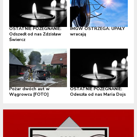
OSTATNIE POŻEGNANIE:
IMGW OSTRZEGA: UPAŁY
Odszedł od nas Zdzisław
wracają
Świercz
Pożar dwóch aut w
OSTATNIE POŻEGNANIE:
Wągrowcu [FOTO]
Odeszła od nas Maria Dojs