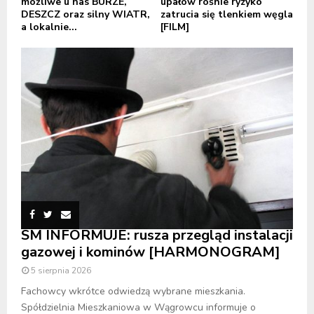
możliwe u nas BURZE,
upałów rośnie ryzyko
DESZCZ oraz silny WIATR,
zatrucia się tlenkiem węgla
a lokalnie...
[FILM]
SM INFORMUJE: rusza przegląd instalacji
gazowej i kominów [HARMONOGRAM]
5 sierpnia 2026
Fachowcy wkrótce odwiedzą wybrane mieszkania.
Spółdzielnia Mieszkaniowa w Wągrowcu informuje o