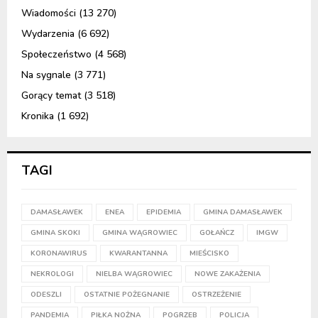
Wiadomości
(13 270)
Wydarzenia
(6 692)
Społeczeństwo
(4 568)
Na sygnale
(3 771)
Gorący temat
(3 518)
Kronika
(1 692)
TAGI
DAMASŁAWEK
ENEA
EPIDEMIA
GMINA DAMASŁAWEK
GMINA SKOKI
GMINA WĄGROWIEC
GOŁAŃCZ
IMGW
KORONAWIRUS
KWARANTANNA
MIEŚCISKO
NEKROLOGI
NIELBA WĄGROWIEC
NOWE ZAKAŻENIA
ODESZLI
OSTATNIE POŻEGNANIE
OSTRZEŻENIE
PANDEMIA
PIŁKA NOŻNA
POGRZEB
POLICJA