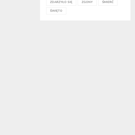
ZDARZYŁO SIĘ
ZGONY
ŚMIERĆ
ŚWIĘTO