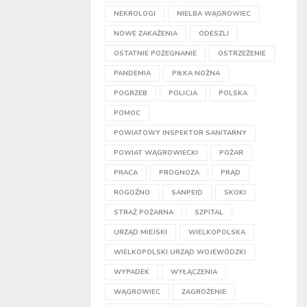
NEKROLOGI
NIELBA WĄGROWIEC
NOWE ZAKAŻENIA
ODESZLI
OSTATNIE POŻEGNANIE
OSTRZEŻENIE
PANDEMIA
PIŁKA NOŻNA
POGRZEB
POLICJA
POLSKA
POMOC
POWIATOWY INSPEKTOR SANITARNY
POWIAT WĄGROWIECKI
POŻAR
PRACA
PROGNOZA
PRĄD
ROGOŹNO
SANPEID
SKOKI
STRAŻ POŻARNA
SZPITAL
URZĄD MIEJSKI
WIELKOPOLSKA
WIELKOPOLSKI URZĄD WOJEWÓDZKI
WYPADEK
WYŁĄCZENIA
WĄGROWIEC
ZAGROŻENIE