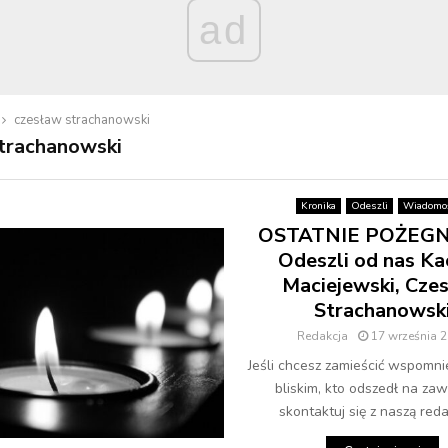
ad
czesław strachanowski
trachanowski
Kronika
Odeszli
Wiadomoś
OSTATNIE POŻEGN
Odeszli od nas Ka
Maciejewski, Cze
Strachanowsk
Redakcja
17 września 
Jeśli chcesz zamieścić wspomni
bliskim, kto odszedł na zaw
skontaktuj się z naszą redak