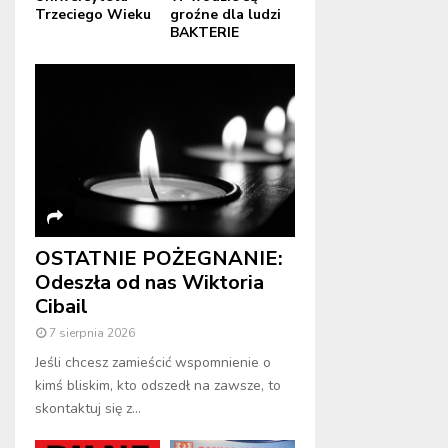
Trzeciego Wieku
groźne dla ludzi
BAKTERIE
OSTATNIE POŻEGNANIE:
Odeszła od nas Wiktoria
Cibail
7 sierpnia 2026
Jeśli chcesz zamieścić wspomnienie o
kimś bliskim, kto odszedł na zawsze, to
skontaktuj się z...