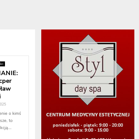
ci
ANIE:
cper
sław
i
2025
enie o kimś
sze, to
cją....