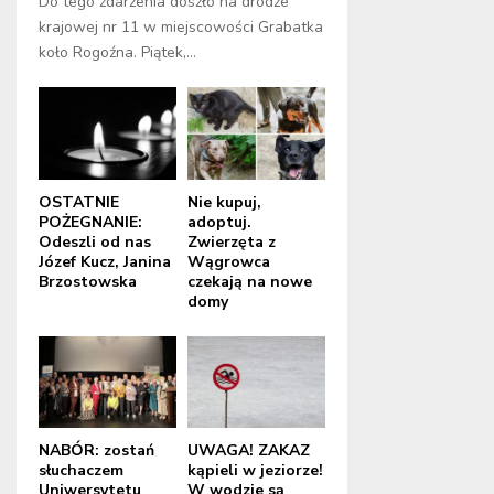
Do tego zdarzenia doszło na drodze
krajowej nr 11 w miejscowości Grabatka
koło Rogoźna. Piątek,...
OSTATNIE
Nie kupuj,
POŻEGNANIE:
adoptuj.
Odeszli od nas
Zwierzęta z
Józef Kucz, Janina
Wągrowca
Brzostowska
czekają na nowe
domy
NABÓR: zostań
UWAGA! ZAKAZ
słuchaczem
kąpieli w jeziorze!
Uniwersytetu
W wodzie są