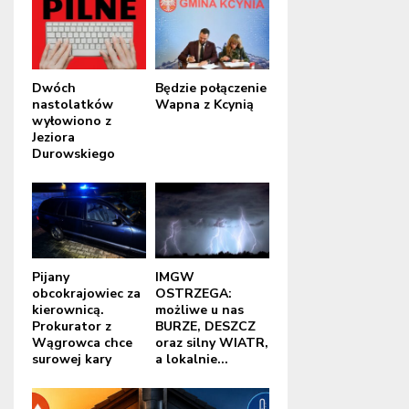
Dwóch
Będzie połączenie
nastolatków
Wapna z Kcynią
wyłowiono z
Jeziora
Durowskiego
Pijany
IMGW
obcokrajowiec za
OSTRZEGA:
kierownicą.
możliwe u nas
Prokurator z
BURZE, DESZCZ
Wągrowca chce
oraz silny WIATR,
surowej kary
a lokalnie...