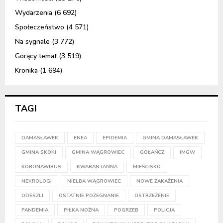
Wydarzenia
(6 692)
Społeczeństwo
(4 571)
Na sygnale
(3 772)
Gorący temat
(3 519)
Kronika
(1 694)
TAGI
DAMASŁAWEK
ENEA
EPIDEMIA
GMINA DAMASŁAWEK
GMINA SKOKI
GMINA WĄGROWIEC
GOŁAŃCZ
IMGW
KORONAWIRUS
KWARANTANNA
MIEŚCISKO
NEKROLOGI
NIELBA WĄGROWIEC
NOWE ZAKAŻENIA
ODESZLI
OSTATNIE POŻEGNANIE
OSTRZEŻENIE
PANDEMIA
PIŁKA NOŻNA
POGRZEB
POLICJA