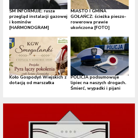
SM INFORMUJE: rusza
MIASTO I GMINA
przegląd instalacji gazowej
GOŁAŃCZ: ścieżka pieszo-
i kominów
rowerowa prawie
[HARMONOGRAM]
ukończona [FOTO]
Koło Gospodyń Wiejskich z
POLICJA podsumowuje
dotacją od marszałka
lipiec na naszych drogach.
Śmierć, wypadki i pijani