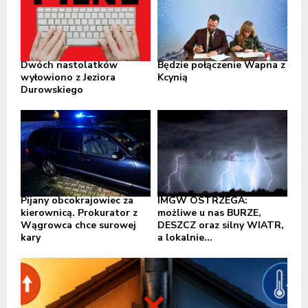
Dwóch nastolatków
Będzie połączenie Wapna z
wyłowiono z Jeziora
Kcynią
Durowskiego
Pijany obcokrajowiec za
IMGW OSTRZEGA:
kierownicą. Prokurator z
możliwe u nas BURZE,
Wągrowca chce surowej
DESZCZ oraz silny WIATR,
kary
a lokalnie...