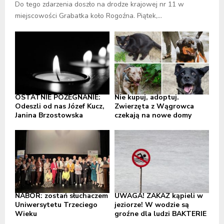
Do tego zdarzenia doszło na drodze krajowej nr 11 w
miejscowości Grabatka koło Rogoźna. Piątek,...
OSTATNIE POŻEGNANIE:
Nie kupuj, adoptuj.
Odeszli od nas Józef Kucz,
Zwierzęta z Wągrowca
Janina Brzostowska
czekają na nowe domy
NABÓR: zostań słuchaczem
UWAGA! ZAKAZ kąpieli w
Uniwersytetu Trzeciego
jeziorze! W wodzie są
Wieku
groźne dla ludzi BAKTERIE