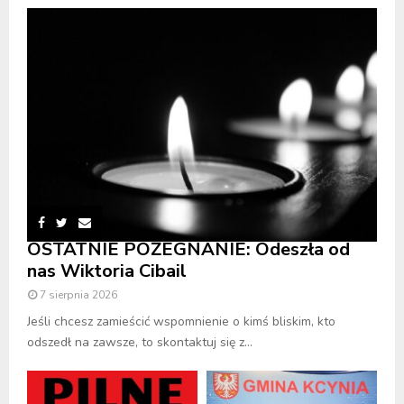
OSTATNIE POŻEGNANIE: Odeszła od
nas Wiktoria Cibail
7 sierpnia 2026
Jeśli chcesz zamieścić wspomnienie o kimś bliskim, kto
odszedł na zawsze, to skontaktuj się z...