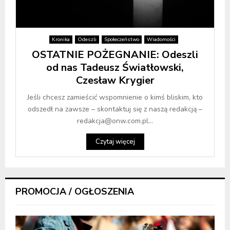
Kronika
Odeszli
Społeczeństwo
Wiadomości
OSTATNIE POŻEGNANIE: Odeszli
od nas Tadeusz Światłowski,
Czesław Krygier
Jeśli chcesz zamieścić wspomnienie o kimś bliskim, kto
odszedł na zawsze – skontaktuj się z naszą redakcją –
redakcja@onw.com.pl...
Czytaj więcej
PROMOCJA / OGŁOSZENIA