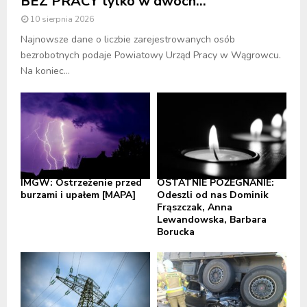
BEZ PRACY tylko w dwóch...
10 sierpnia 2026
Najnowsze dane o liczbie zarejestrowanych osób
bezrobotnych podaje Powiatowy Urząd Pracy w Wągrowcu.
Na koniec...
IMGW: Ostrzeżenie przed
OSTATNIE POŻEGNANIE:
burzami i upałem [MAPA]
Odeszli od nas Dominik
Frąszczak, Anna
Lewandowska, Barbara
Borucka