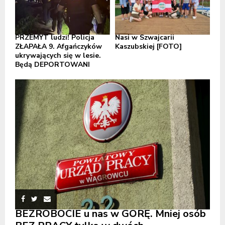
PRZEMYT ludzi! Policja
Nasi w Szwajcarii
ZŁAPAŁA 9. Afgańczyków
Kaszubskiej [FOTO]
ukrywających się w lesie.
Będą DEPORTOWANI
BEZROBOCIE u nas w GÓRĘ. Mniej osób