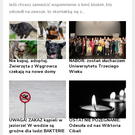
Jeśli chcesz zamieścić wspomnienie o kimś bliskim, kto
odszedł na zawsze, to skontaktuj się z...
Nie kupuj, adoptuj.
NABÓR: zostań słuchaczem
Zwierzęta z Wągrowca
Uniwersytetu Trzeciego
czekają na nowe domy
Wieku
UWAGA! ZAKAZ kąpieli w
OSTATNIE POŻEGNANIE:
jeziorze! W wodzie są
Odeszła od nas Wiktoria
groźne dla ludzi BAKTERIE
Cibail