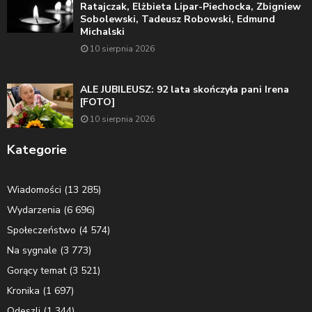
Ratajczak, Elżbieta Lipar-Piechocka, Zbigniew
Sobolewski, Tadeusz Robowski, Edmund
Michalski
10 sierpnia 2026
ALE JUBILEUSZ: 92 lata skończyła pani Irena
[FOTO]
10 sierpnia 2026
Kategorie
Wiadomości
(13 285)
Wydarzenia
(6 696)
Społeczeństwo
(4 574)
Na sygnale
(3 773)
Gorący temat
(3 521)
Kronika
(1 697)
Odeszli
(1 344)