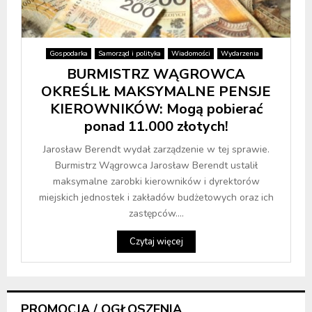
Gospodarka
Samorząd i polityka
Wiadomości
Wydarzenia
BURMISTRZ WĄGROWCA
OKREŚLIŁ MAKSYMALNE PENSJE
KIEROWNIKÓW: Mogą pobierać
ponad 11.000 złotych!
Jarosław Berendt wydał zarządzenie w tej sprawie.
Burmistrz Wągrowca Jarosław Berendt ustalił
maksymalne zarobki kierowników i dyrektorów
miejskich jednostek i zakładów budżetowych oraz ich
zastępców....
Czytaj więcej
PROMOCJA / OGŁOSZENIA