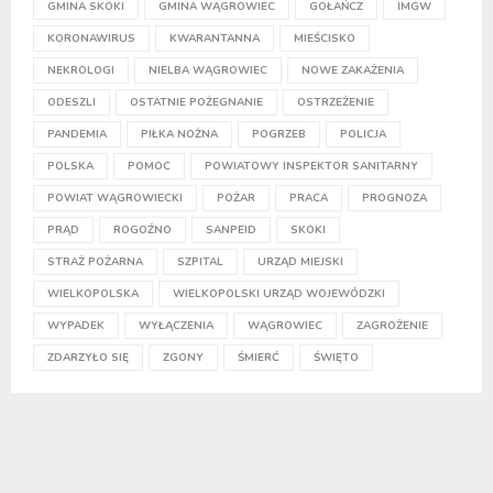
GMINA SKOKI
GMINA WĄGROWIEC
GOŁAŃCZ
IMGW
KORONAWIRUS
KWARANTANNA
MIEŚCISKO
NEKROLOGI
NIELBA WĄGROWIEC
NOWE ZAKAŻENIA
ODESZLI
OSTATNIE POŻEGNANIE
OSTRZEŻENIE
PANDEMIA
PIŁKA NOŻNA
POGRZEB
POLICJA
POLSKA
POMOC
POWIATOWY INSPEKTOR SANITARNY
POWIAT WĄGROWIECKI
POŻAR
PRACA
PROGNOZA
PRĄD
ROGOŹNO
SANPEID
SKOKI
STRAŻ POŻARNA
SZPITAL
URZĄD MIEJSKI
WIELKOPOLSKA
WIELKOPOLSKI URZĄD WOJEWÓDZKI
WYPADEK
WYŁĄCZENIA
WĄGROWIEC
ZAGROŻENIE
ZDARZYŁO SIĘ
ZGONY
ŚMIERĆ
ŚWIĘTO