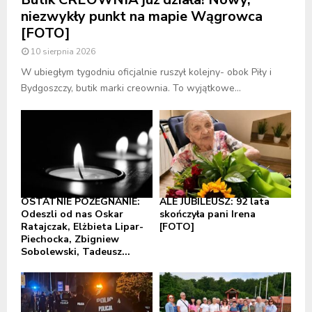
niezwykły punkt na mapie Wągrowca
[FOTO]
10 sierpnia 2026
W ubiegłym tygodniu oficjalnie ruszył kolejny- obok Piły i
Bydgoszczy, butik marki creownia. To wyjątkowe...
OSTATNIE POŻEGNANIE:
ALE JUBILEUSZ: 92 lata
Odeszli od nas Oskar
skończyła pani Irena
Ratajczak, Elżbieta Lipar-
[FOTO]
Piechocka, Zbigniew
Sobolewski, Tadeusz...