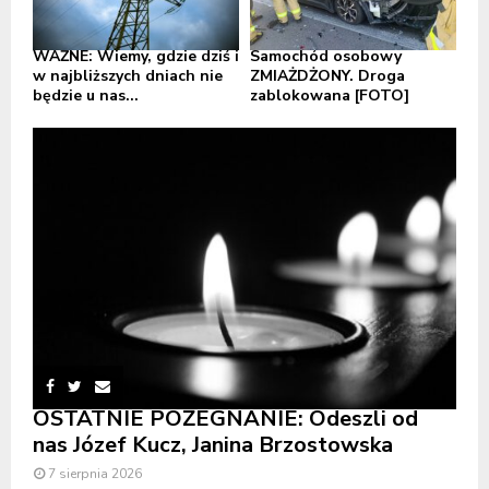
WAŻNE: Wiemy, gdzie dziś i
Samochód osobowy
w najbliższych dniach nie
ZMIAŻDŻONY. Droga
będzie u nas...
zablokowana [FOTO]
OSTATNIE POŻEGNANIE: Odeszli od
nas Józef Kucz, Janina Brzostowska
7 sierpnia 2026