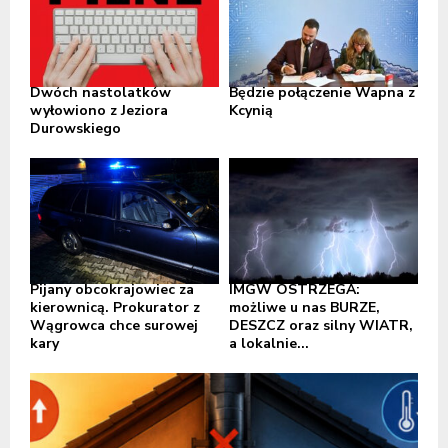
Dwóch nastolatków
Będzie połączenie Wapna z
wyłowiono z Jeziora
Kcynią
Durowskiego
Pijany obcokrajowiec za
IMGW OSTRZEGA:
kierownicą. Prokurator z
możliwe u nas BURZE,
Wągrowca chce surowej
DESZCZ oraz silny WIATR,
kary
a lokalnie...