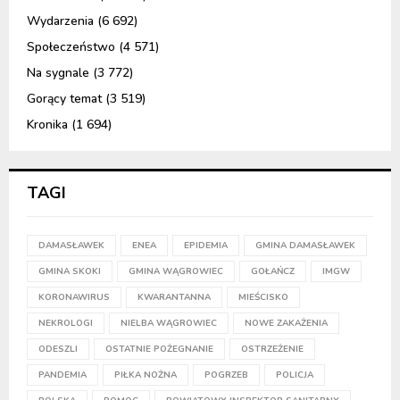
Wydarzenia
(6 692)
Społeczeństwo
(4 571)
Na sygnale
(3 772)
Gorący temat
(3 519)
Kronika
(1 694)
TAGI
DAMASŁAWEK
ENEA
EPIDEMIA
GMINA DAMASŁAWEK
GMINA SKOKI
GMINA WĄGROWIEC
GOŁAŃCZ
IMGW
KORONAWIRUS
KWARANTANNA
MIEŚCISKO
NEKROLOGI
NIELBA WĄGROWIEC
NOWE ZAKAŻENIA
ODESZLI
OSTATNIE POŻEGNANIE
OSTRZEŻENIE
PANDEMIA
PIŁKA NOŻNA
POGRZEB
POLICJA