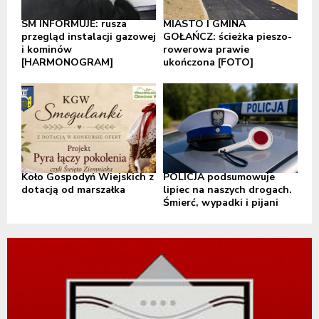
SM INFORMUJE: rusza
MIASTO I GMINA
przegląd instalacji gazowej
GOŁAŃCZ: ścieżka pieszo-
i kominów
rowerowa prawie
[HARMONOGRAM]
ukończona [FOTO]
Koło Gospodyń Wiejskich z
POLICJA podsumowuje
dotacją od marszałka
lipiec na naszych drogach.
Śmierć, wypadki i pijani