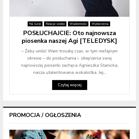
Na luzie
Relacje wideo
Wiadomości
Wydarzenia
POSŁUCHAJCIE: Oto najnowsza
piosenka naszej Agi [TELEDYSK]
– Żeby umilić Wam troszkę czas, w tym niefajnym
okresie – do posłuchania i obejrzenia swej
najnowszej piosenki zachęca Agnieszka Stanicka,
nasza utalentowana wokalistka. Jej...
Czytaj więcej
PROMOCJA / OGŁOSZENIA