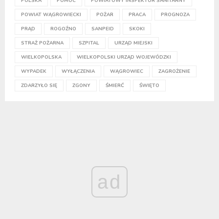
POLSKA
POMOC
POWIATOWY INSPEKTOR SANITARNY
POWIAT WĄGROWIECKI
POŻAR
PRACA
PROGNOZA
PRĄD
ROGOŹNO
SANPEID
SKOKI
STRAŻ POŻARNA
SZPITAL
URZĄD MIEJSKI
WIELKOPOLSKA
WIELKOPOLSKI URZĄD WOJEWÓDZKI
WYPADEK
WYŁĄCZENIA
WĄGROWIEC
ZAGROŻENIE
ZDARZYŁO SIĘ
ZGONY
ŚMIERĆ
ŚWIĘTO
ad