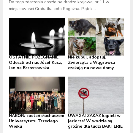
Do tego zdarzenia doszło na drodze krajowej nr 11 w
miejscowości Grabatka koło Rogoźna. Piątek,...
OSTATNIE POŻEGNANIE:
Nie kupuj, adoptuj.
Odeszli od nas Józef Kucz,
Zwierzęta z Wągrowca
Janina Brzostowska
czekają na nowe domy
NABÓR: zostań słuchaczem
UWAGA! ZAKAZ kąpieli w
Uniwersytetu Trzeciego
jeziorze! W wodzie są
Wieku
groźne dla ludzi BAKTERIE