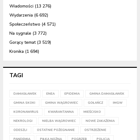
Wiadomości
(13 276)
Wydarzenia
(6 692)
Społeczeństwo
(4 571)
Na sygnale
(3 772)
Gorący temat
(3 519)
Kronika
(1 694)
TAGI
DAMASŁAWEK
ENEA
EPIDEMIA
GMINA DAMASŁAWEK
GMINA SKOKI
GMINA WĄGROWIEC
GOŁAŃCZ
IMGW
KORONAWIRUS
KWARANTANNA
MIEŚCISKO
NEKROLOGI
NIELBA WĄGROWIEC
NOWE ZAKAŻENIA
ODESZLI
OSTATNIE POŻEGNANIE
OSTRZEŻENIE
PANDEMIA
PIŁKA NOŻNA
POGRZEB
POLICJA