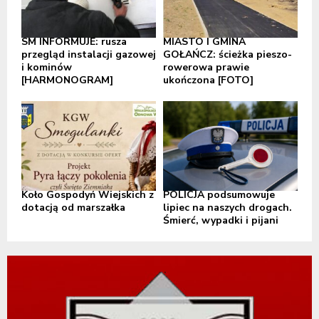
SM INFORMUJE: rusza
MIASTO I GMINA
przegląd instalacji gazowej
GOŁAŃCZ: ścieżka pieszo-
i kominów
rowerowa prawie
[HARMONOGRAM]
ukończona [FOTO]
Koło Gospodyń Wiejskich z
POLICJA podsumowuje
dotacją od marszałka
lipiec na naszych drogach.
Śmierć, wypadki i pijani