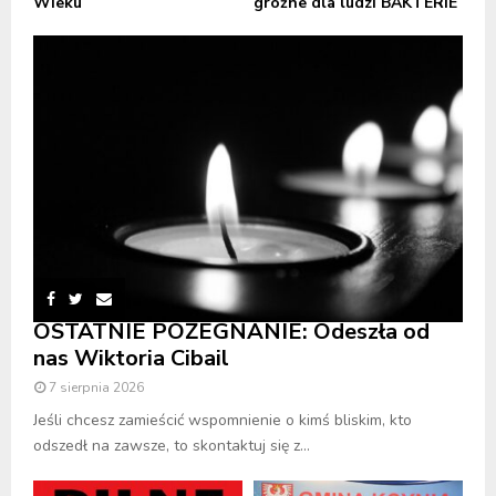
Wieku
groźne dla ludzi BAKTERIE
OSTATNIE POŻEGNANIE: Odeszła od
nas Wiktoria Cibail
7 sierpnia 2026
Jeśli chcesz zamieścić wspomnienie o kimś bliskim, kto
odszedł na zawsze, to skontaktuj się z...