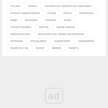
POLSKA
POMOC
POWIATOWY INSPEKTOR SANITARNY
POWIAT WĄGROWIECKI
POŻAR
PRACA
PROGNOZA
PRĄD
ROGOŹNO
SANPEID
SKOKI
STRAŻ POŻARNA
SZPITAL
URZĄD MIEJSKI
WIELKOPOLSKA
WIELKOPOLSKI URZĄD WOJEWÓDZKI
WYPADEK
WYŁĄCZENIA
WĄGROWIEC
ZAGROŻENIE
ZDARZYŁO SIĘ
ZGONY
ŚMIERĆ
ŚWIĘTO
ad