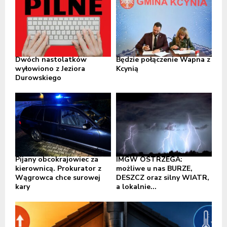
Dwóch nastolatków
Będzie połączenie Wapna z
wyłowiono z Jeziora
Kcynią
Durowskiego
Pijany obcokrajowiec za
IMGW OSTRZEGA:
kierownicą. Prokurator z
możliwe u nas BURZE,
Wągrowca chce surowej
DESZCZ oraz silny WIATR,
kary
a lokalnie...