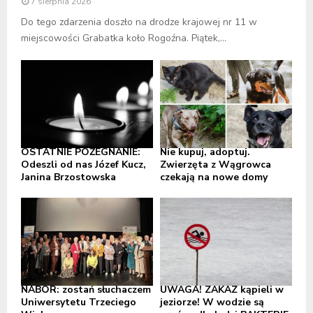
7 sierpnia 2026
Do tego zdarzenia doszło na drodze krajowej nr 11 w
miejscowości Grabatka koło Rogoźna. Piątek,...
OSTATNIE POŻEGNANIE:
Nie kupuj, adoptuj.
Odeszli od nas Józef Kucz,
Zwierzęta z Wągrowca
Janina Brzostowska
czekają na nowe domy
NABÓR: zostań słuchaczem
UWAGA! ZAKAZ kąpieli w
Uniwersytetu Trzeciego
jeziorze! W wodzie są