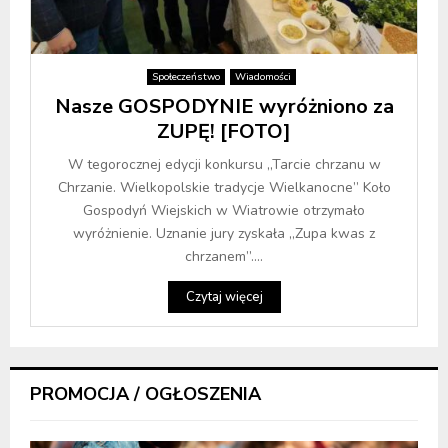
Społeczeństwo
Wiadomości
Nasze GOSPODYNIE wyróżniono za
ZUPĘ! [FOTO]
W tegorocznej edycji konkursu „Tarcie chrzanu w
Chrzanie. Wielkopolskie tradycje Wielkanocne” Koło
Gospodyń Wiejskich w Wiatrowie otrzymało
wyróżnienie. Uznanie jury zyskała „Zupa kwas z
chrzanem”....
Czytaj więcej
PROMOCJA / OGŁOSZENIA