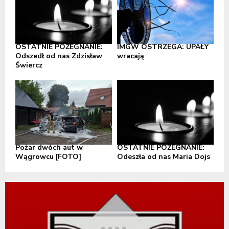
OSTATNIE POŻEGNANIE:
IMGW OSTRZEGA: UPAŁY
Odszedł od nas Zdzisław
wracają
Świercz
Pożar dwóch aut w
OSTATNIE POŻEGNANIE:
Wągrowcu [FOTO]
Odeszła od nas Maria Dojs