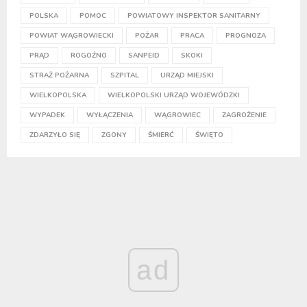
POLSKA
POMOC
POWIATOWY INSPEKTOR SANITARNY
POWIAT WĄGROWIECKI
POŻAR
PRACA
PROGNOZA
PRĄD
ROGOŹNO
SANPEID
SKOKI
STRAŻ POŻARNA
SZPITAL
URZĄD MIEJSKI
WIELKOPOLSKA
WIELKOPOLSKI URZĄD WOJEWÓDZKI
WYPADEK
WYŁĄCZENIA
WĄGROWIEC
ZAGROŻENIE
ZDARZYŁO SIĘ
ZGONY
ŚMIERĆ
ŚWIĘTO
ad