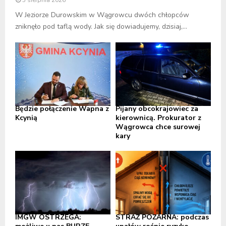
W Jeziorze Durowskim w Wągrowcu dwóch chłopców
zniknęło pod taflą wody. Jak się dowiadujemy, dzisiaj,...
Będzie połączenie Wapna z
Pijany obcokrajowiec za
Kcynią
kierownicą. Prokurator z
Wągrowca chce surowej
kary
IMGW OSTRZEGA:
STRAŻ POŻARNA: podczas