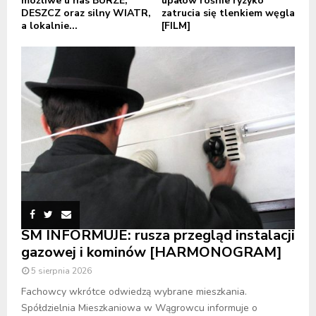
możliwe u nas BURZE,
upałów rośnie ryzyko
DESZCZ oraz silny WIATR,
zatrucia się tlenkiem węgla
a lokalnie...
[FILM]
SM INFORMUJE: rusza przegląd instalacji
gazowej i kominów [HARMONOGRAM]
5 sierpnia 2026
Fachowcy wkrótce odwiedzą wybrane mieszkania.
Spółdzielnia Mieszkaniowa w Wągrowcu informuje o