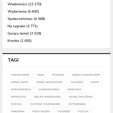
Wiadomości
(13 270)
Wydarzenia
(6 692)
Społeczeństwo
(4 568)
Na sygnale
(3 771)
Gorący temat
(3 518)
Kronika
(1 692)
TAGI
DAMASŁAWEK
ENEA
EPIDEMIA
GMINA DAMASŁAWEK
GMINA SKOKI
GMINA WĄGROWIEC
GOŁAŃCZ
IMGW
KORONAWIRUS
KWARANTANNA
MIEŚCISKO
NEKROLOGI
NIELBA WĄGROWIEC
NOWE ZAKAŻENIA
ODESZLI
OSTATNIE POŻEGNANIE
OSTRZEŻENIE
PANDEMIA
PIŁKA NOŻNA
POGRZEB
POLICJA