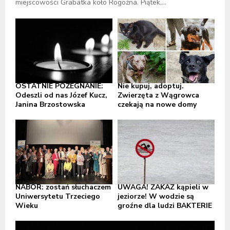
miejscowości Grabatka koło Rogoźna. Piątek,...
OSTATNIE POŻEGNANIE:
Nie kupuj, adoptuj.
Odeszli od nas Józef Kucz,
Zwierzęta z Wągrowca
Janina Brzostowska
czekają na nowe domy
NABÓR: zostań słuchaczem
UWAGA! ZAKAZ kąpieli w
Uniwersytetu Trzeciego
jeziorze! W wodzie są
Wieku
groźne dla ludzi BAKTERIE