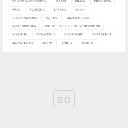
POWIAT WĄGROWIECKI
POŻAR
PRACA
PROGNOZA
PRĄD
ROGOŹNO
SANPEID
SKOKI
STRAŻ POŻARNA
SZPITAL
URZĄD MIEJSKI
WIELKOPOLSKA
WIELKOPOLSKI URZĄD WOJEWÓDZKI
WYPADEK
WYŁĄCZENIA
WĄGROWIEC
ZAGROŻENIE
ZDARZYŁO SIĘ
ZGONY
ŚMIERĆ
ŚWIĘTO
ad