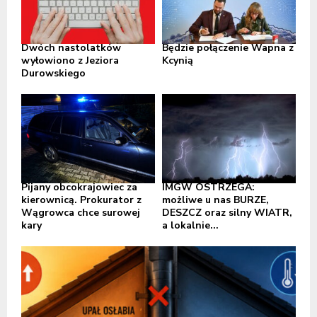
Dwóch nastolatków
Będzie połączenie Wapna z
wyłowiono z Jeziora
Kcynią
Durowskiego
Pijany obcokrajowiec za
IMGW OSTRZEGA:
kierownicą. Prokurator z
możliwe u nas BURZE,
Wągrowca chce surowej
DESZCZ oraz silny WIATR,
kary
a lokalnie...