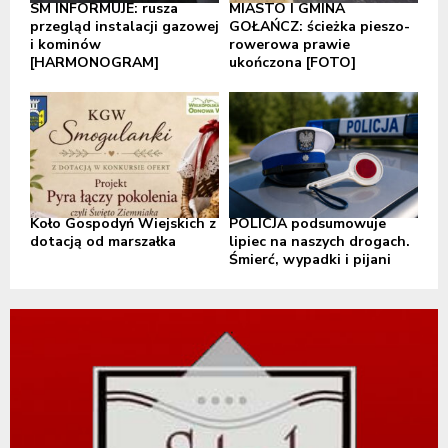
SM INFORMUJE: rusza
MIASTO I GMINA
przegląd instalacji gazowej
GOŁAŃCZ: ścieżka pieszo-
i kominów
rowerowa prawie
[HARMONOGRAM]
ukończona [FOTO]
Koło Gospodyń Wiejskich z
POLICJA podsumowuje
dotacją od marszałka
lipiec na naszych drogach.
Śmierć, wypadki i pijani