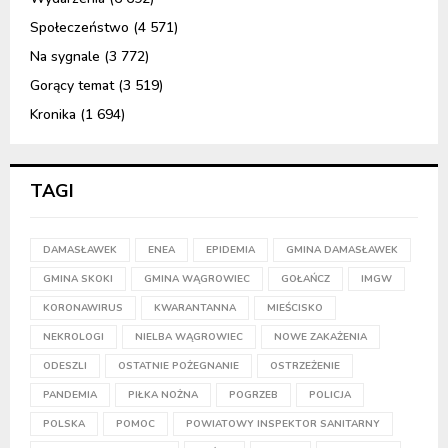
Społeczeństwo
(4 571)
Na sygnale
(3 772)
Gorący temat
(3 519)
Kronika
(1 694)
TAGI
DAMASŁAWEK
ENEA
EPIDEMIA
GMINA DAMASŁAWEK
GMINA SKOKI
GMINA WĄGROWIEC
GOŁAŃCZ
IMGW
KORONAWIRUS
KWARANTANNA
MIEŚCISKO
NEKROLOGI
NIELBA WĄGROWIEC
NOWE ZAKAŻENIA
ODESZLI
OSTATNIE POŻEGNANIE
OSTRZEŻENIE
PANDEMIA
PIŁKA NOŻNA
POGRZEB
POLICJA
POLSKA
POMOC
POWIATOWY INSPEKTOR SANITARNY