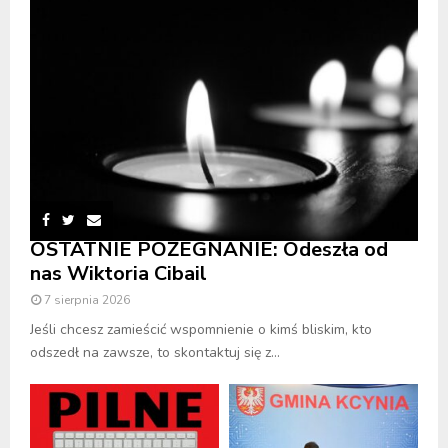
OSTATNIE POŻEGNANIE: Odeszła od
nas Wiktoria Cibail
7 sierpnia 2026
Jeśli chcesz zamieścić wspomnienie o kimś bliskim, kto
odszedł na zawsze, to skontaktuj się z...