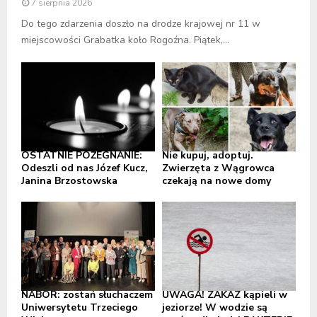
7 sierpnia 2026
Do tego zdarzenia doszło na drodze krajowej nr 11 w
miejscowości Grabatka koło Rogoźna. Piątek,...
OSTATNIE POŻEGNANIE:
Nie kupuj, adoptuj.
Odeszli od nas Józef Kucz,
Zwierzęta z Wągrowca
Janina Brzostowska
czekają na nowe domy
NABÓR: zostań słuchaczem
UWAGA! ZAKAZ kąpieli w
Uniwersytetu Trzeciego
jeziorze! W wodzie są