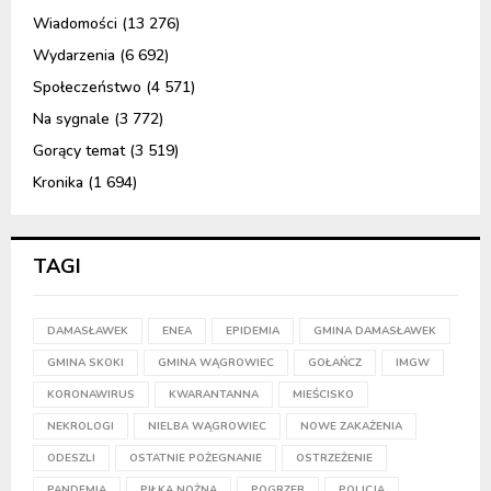
Wiadomości
(13 276)
Wydarzenia
(6 692)
Społeczeństwo
(4 571)
Na sygnale
(3 772)
Gorący temat
(3 519)
Kronika
(1 694)
TAGI
DAMASŁAWEK
ENEA
EPIDEMIA
GMINA DAMASŁAWEK
GMINA SKOKI
GMINA WĄGROWIEC
GOŁAŃCZ
IMGW
KORONAWIRUS
KWARANTANNA
MIEŚCISKO
NEKROLOGI
NIELBA WĄGROWIEC
NOWE ZAKAŻENIA
ODESZLI
OSTATNIE POŻEGNANIE
OSTRZEŻENIE
PANDEMIA
PIŁKA NOŻNA
POGRZEB
POLICJA