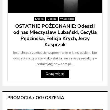
Kronika
Odeszli
Wiadomości
OSTATNIE POŻEGNANIE: Odeszli
od nas Mieczysław Lubański, Cecylia
Pędzińska, Felicja Krych, Jerzy
Kasprzak
Jeśli chcesz zamieścić wspomnienie o kimś bliskim, kto
odszedł na zawsze – skontaktuj się z naszą redakcją –
redakcja@onw.com.pl...
Czytaj więcej
PROMOCJA / OGŁOSZENIA