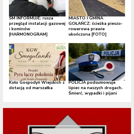
SM INFORMUJE: rusza
MIASTO I GMINA
przegląd instalacji gazowej
GOŁAŃCZ: ścieżka pieszo-
i kominów
rowerowa prawie
[HARMONOGRAM]
ukończona [FOTO]
Koło Gospodyń Wiejskich z
POLICJA podsumowuje
dotacją od marszałka
lipiec na naszych drogach.
Śmierć, wypadki i pijani