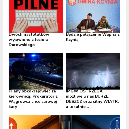
Dwóch nastolatków
Będzie połączenie Wapna z
wyłowiono z Jeziora
Kcynią
Durowskiego
Pijany obcokrajowiec za
IMGW OSTRZEGA:
kierownicą. Prokurator z
możliwe u nas BURZE,
Wągrowca chce surowej
DESZCZ oraz silny WIATR,
kary
a lokalnie...