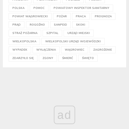
POLSKA
POMOC
POWIATOWY INSPEKTOR SANITARNY
POWIAT WĄGROWIECKI
POŻAR
PRACA
PROGNOZA
PRĄD
ROGOŹNO
SANPEID
SKOKI
STRAŻ POŻARNA
SZPITAL
URZĄD MIEJSKI
WIELKOPOLSKA
WIELKOPOLSKI URZĄD WOJEWÓDZKI
WYPADEK
WYŁĄCZENIA
WĄGROWIEC
ZAGROŻENIE
ZDARZYŁO SIĘ
ZGONY
ŚMIERĆ
ŚWIĘTO
ad