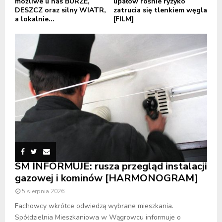
możliwe u nas BURZE,
upałów rośnie ryzyko
DESZCZ oraz silny WIATR,
zatrucia się tlenkiem węgla
a lokalnie...
[FILM]
SM INFORMUJE: rusza przegląd instalacji
gazowej i kominów [HARMONOGRAM]
5 sierpnia 2026
Fachowcy wkrótce odwiedzą wybrane mieszkania.
Spółdzielnia Mieszkaniowa w Wągrowcu informuje o