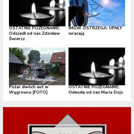
OSTATNIE POŻEGNANIE:
IMGW OSTRZEGA: UPAŁY
Odszedł od nas Zdzisław
wracają
Świercz
Pożar dwóch aut w
OSTATNIE POŻEGNANIE:
Wągrowcu [FOTO]
Odeszła od nas Maria Dojs