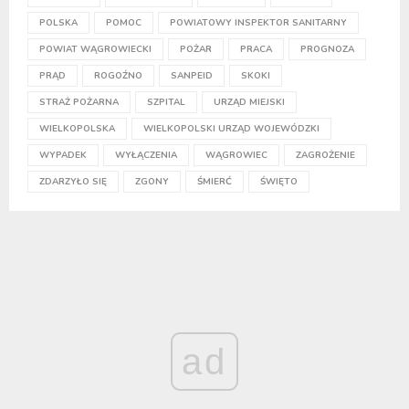
POLSKA
POMOC
POWIATOWY INSPEKTOR SANITARNY
POWIAT WĄGROWIECKI
POŻAR
PRACA
PROGNOZA
PRĄD
ROGOŹNO
SANPEID
SKOKI
STRAŻ POŻARNA
SZPITAL
URZĄD MIEJSKI
WIELKOPOLSKA
WIELKOPOLSKI URZĄD WOJEWÓDZKI
WYPADEK
WYŁĄCZENIA
WĄGROWIEC
ZAGROŻENIE
ZDARZYŁO SIĘ
ZGONY
ŚMIERĆ
ŚWIĘTO
ad