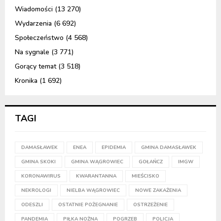
Wiadomości
(13 270)
Wydarzenia
(6 692)
Społeczeństwo
(4 568)
Na sygnale
(3 771)
Gorący temat
(3 518)
Kronika
(1 692)
TAGI
DAMASŁAWEK
ENEA
EPIDEMIA
GMINA DAMASŁAWEK
GMINA SKOKI
GMINA WĄGROWIEC
GOŁAŃCZ
IMGW
KORONAWIRUS
KWARANTANNA
MIEŚCISKO
NEKROLOGI
NIELBA WĄGROWIEC
NOWE ZAKAŻENIA
ODESZLI
OSTATNIE POŻEGNANIE
OSTRZEŻENIE
PANDEMIA
PIŁKA NOŻNA
POGRZEB
POLICJA