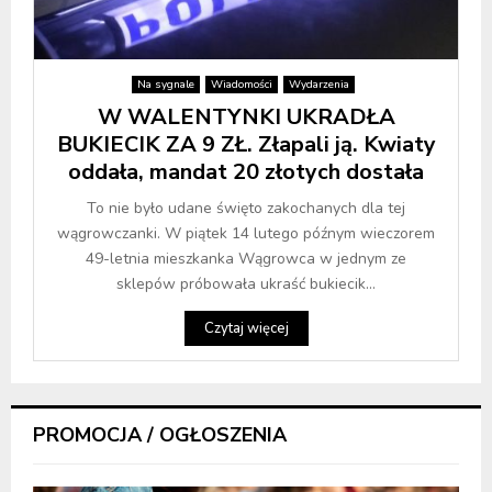
Na sygnale
Wiadomości
Wydarzenia
W WALENTYNKI UKRADŁA
BUKIECIK ZA 9 ZŁ. Złapali ją. Kwiaty
oddała, mandat 20 złotych dostała
To nie było udane święto zakochanych dla tej
wągrowczanki. W piątek 14 lutego późnym wieczorem
49-letnia mieszkanka Wągrowca w jednym ze
sklepów próbowała ukraść bukiecik...
Czytaj więcej
PROMOCJA / OGŁOSZENIA