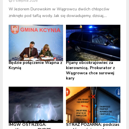
5 sierpnia 2026
W Jeziorem Durowskim w Wągrowcu dwóch chłopców
zniknęło pod taflą wody. Jak się dowiadujemy, dzisiaj,...
Będzie połączenie Wapna z
Pijany obcokrajowiec za
Kcynią
kierownicą. Prokurator z
Wągrowca chce surowej
kary
IMGW OSTRZEGA:
STRAŻ POŻARNA: podczas