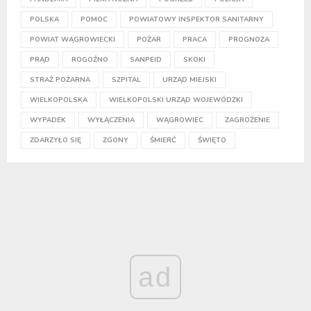
POLSKA
POMOC
POWIATOWY INSPEKTOR SANITARNY
POWIAT WĄGROWIECKI
POŻAR
PRACA
PROGNOZA
PRĄD
ROGOŹNO
SANPEID
SKOKI
STRAŻ POŻARNA
SZPITAL
URZĄD MIEJSKI
WIELKOPOLSKA
WIELKOPOLSKI URZĄD WOJEWÓDZKI
WYPADEK
WYŁĄCZENIA
WĄGROWIEC
ZAGROŻENIE
ZDARZYŁO SIĘ
ZGONY
ŚMIERĆ
ŚWIĘTO
ad