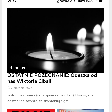
Wieku
groźne dla ludzi BAKTERIE
OSTATNIE POŻEGNANIE: Odeszła od
nas Wiktoria Cibail
7 sierpnia 2026
Jeśli chcesz zamieścić wspomnienie o kimś bliskim, kto
odszedł na zawsze, to skontaktuj się z...