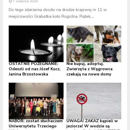
7 sierpnia 2026
Do tego zdarzenia doszło na drodze krajowej nr 11 w
miejscowości Grabatka koło Rogoźna. Piątek,...
OSTATNIE POŻEGNANIE:
Nie kupuj, adoptuj.
Odeszli od nas Józef Kucz,
Zwierzęta z Wągrowca
Janina Brzostowska
czekają na nowe domy
NABÓR: zostań słuchaczem
UWAGA! ZAKAZ kąpieli w
Uniwersytetu Trzeciego
jeziorze! W wodzie są