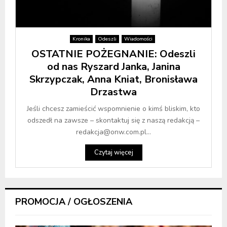
Kronika
Odeszli
Wiadomości
OSTATNIE POŻEGNANIE: Odeszli
od nas Ryszard Janka, Janina
Skrzypczak, Anna Kniat, Bronisława
Drzastwa
Jeśli chcesz zamieścić wspomnienie o kimś bliskim, kto
odszedł na zawsze – skontaktuj się z naszą redakcją –
redakcja@onw.com.pl...
Czytaj więcej
PROMOCJA / OGŁOSZENIA