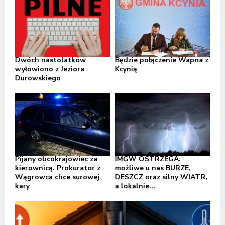
Dwóch nastolatków
Będzie połączenie Wapna z
wyłowiono z Jeziora
Kcynią
Durowskiego
Pijany obcokrajowiec za
IMGW OSTRZEGA:
kierownicą. Prokurator z
możliwe u nas BURZE,
Wągrowca chce surowej
DESZCZ oraz silny WIATR,
kary
a lokalnie...