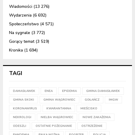
Wiadomości
(13 276)
Wydarzenia
(6 692)
Społeczeństwo
(4 571)
Na sygnale
(3 772)
Gorący temat
(3 519)
Kronika
(1 694)
TAGI
DAMASŁAWEK
ENEA
EPIDEMIA
GMINA DAMASŁAWEK
GMINA SKOKI
GMINA WĄGROWIEC
GOŁAŃCZ
IMGW
KORONAWIRUS
KWARANTANNA
MIEŚCISKO
NEKROLOGI
NIELBA WĄGROWIEC
NOWE ZAKAŻENIA
ODESZLI
OSTATNIE POŻEGNANIE
OSTRZEŻENIE
PANDEMIA
PIŁKA NOŻNA
POGRZEB
POLICJA