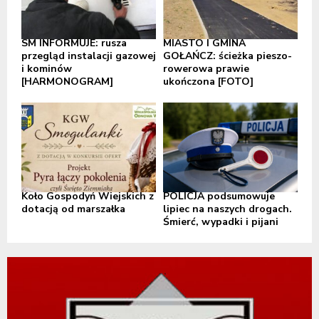
SM INFORMUJE: rusza
MIASTO I GMINA
przegląd instalacji gazowej
GOŁAŃCZ: ścieżka pieszo-
i kominów
rowerowa prawie
[HARMONOGRAM]
ukończona [FOTO]
Koło Gospodyń Wiejskich z
POLICJA podsumowuje
dotacją od marszałka
lipiec na naszych drogach.
Śmierć, wypadki i pijani