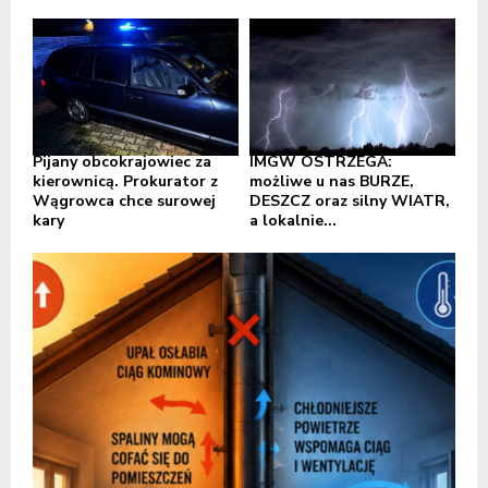
Pijany obcokrajowiec za
IMGW OSTRZEGA:
kierownicą. Prokurator z
możliwe u nas BURZE,
Wągrowca chce surowej
DESZCZ oraz silny WIATR,
kary
a lokalnie...