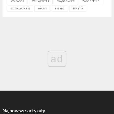
WYPADEK
WYŁĄCZENIA
WĄGROWIEC
ZAGROŻENIE
ZDARZYŁO SIĘ
ZGONY
ŚMIERĆ
ŚWIĘTO
ad
Najnowsze artykuły