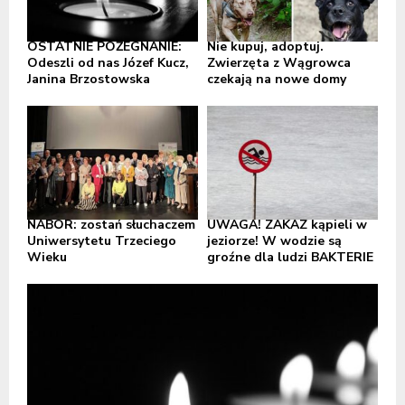
OSTATNIE POŻEGNANIE:
Nie kupuj, adoptuj.
Odeszli od nas Józef Kucz,
Zwierzęta z Wągrowca
Janina Brzostowska
czekają na nowe domy
NABÓR: zostań słuchaczem
UWAGA! ZAKAZ kąpieli w
Uniwersytetu Trzeciego
jeziorze! W wodzie są
Wieku
groźne dla ludzi BAKTERIE