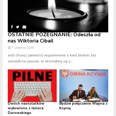
OSTATNIE POŻEGNANIE: Odeszła od
nas Wiktoria Cibail
7 sierpnia 2026
Jeśli chcesz zamieścić wspomnienie o kimś bliskim, kto
odszedł na zawsze, to skontaktuj się z...
Dwóch nastolatków
Będzie połączenie Wapna z
wyłowiono z Jeziora
Kcynią
Durowskiego