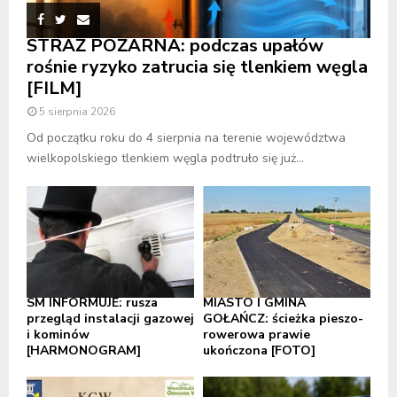
STRAŻ POŻARNA: podczas upałów
rośnie ryzyko zatrucia się tlenkiem węgla
[FILM]
5 sierpnia 2026
Od początku roku do 4 sierpnia na terenie województwa
wielkopolskiego tlenkiem węgla podtruło się już...
SM INFORMUJE: rusza
MIASTO I GMINA
przegląd instalacji gazowej
GOŁAŃCZ: ścieżka pieszo-
i kominów
rowerowa prawie
[HARMONOGRAM]
ukończona [FOTO]