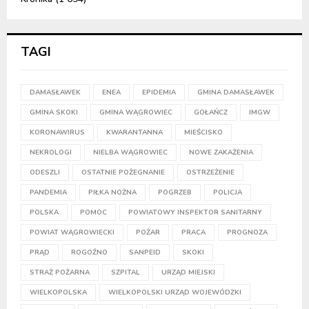
TAGI
DAMASŁAWEK
ENEA
EPIDEMIA
GMINA DAMASŁAWEK
GMINA SKOKI
GMINA WĄGROWIEC
GOŁAŃCZ
IMGW
KORONAWIRUS
KWARANTANNA
MIEŚCISKO
NEKROLOGI
NIELBA WĄGROWIEC
NOWE ZAKAŻENIA
ODESZLI
OSTATNIE POŻEGNANIE
OSTRZEŻENIE
PANDEMIA
PIŁKA NOŻNA
POGRZEB
POLICJA
POLSKA
POMOC
POWIATOWY INSPEKTOR SANITARNY
POWIAT WĄGROWIECKI
POŻAR
PRACA
PROGNOZA
PRĄD
ROGOŹNO
SANPEID
SKOKI
STRAŻ POŻARNA
SZPITAL
URZĄD MIEJSKI
WIELKOPOLSKA
WIELKOPOLSKI URZĄD WOJEWÓDZKI