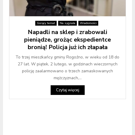
Gorący temat
Na sygnale
Wiadomości
Napadli na sklep i zrabowali
pieniądze, grożąc ekspedientce
bronią! Policja już ich złapała
To trzej mieszkańcy gminy Rogoźno, w wieku od 18 do
27 lat. W piątek, 2 lutego, w godzinach wieczornych
policję zaalarmowano o trzech zamaskowanych
mężczyznach,...
Czytaj więcej